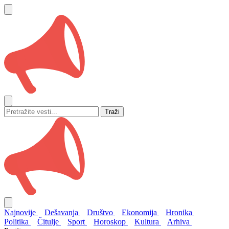
Traži
Najnovije
Dešavanja
Društvo
Ekonomija
Hronika
Politika
Čitulje
Sport
Horoskop
Kultura
Arhiva