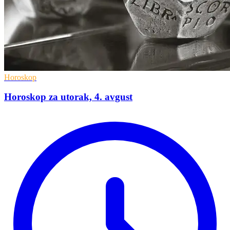
Horoskop
Horoskop za utorak, 4. avgust