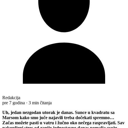
Redakcija
pre 7 godina
·
3 min čitanja
Uh, jedan nezgodan utorak je danas. Sunce u kvadratu sa
Marsom kako smo juče najavili treba dočekati spremno…
Začas možete pasti u vatru i žučno oko nečega raspravljati. Sav
nakupljeni stres od ranije jednostavno danas pomalja svoju