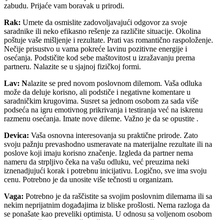
zabudu. Prijaće vam boravak u prirodi.
Rak:
Umete da osmislite zadovoljavajući odgovor za svoje
saradnike ili neko efikasno rešenje za različite situacije. Okolina
poštuje vaše mišljenje i rezultate. Prati vas romantično raspoloženje.
Nečije prisustvo u vama pokreće lavinu pozitivne energije i
osećanja. Podstičite kod sebe maštovitost u izražavanju prema
partneru. Nalazite se u sjajnoj fizičkoj formi.
Lav: N
alazite se pred novom poslovnom dilemom. Vaša odluka
može da deluje korisno, ali podstiče i negativne komentare u
saradničkim krugovima. Susret sa jednom osobom za sada više
podseća na igru emotivnog prikrivanja i testiranja već na iskrenu
razmenu osećanja. Imate nove dileme. Važno je da se opustite .
Devica:
Vaša osnovna interesovanja su praktične prirode. Zato
svoju pažnju prevashodno usmeravate na materijalne rezultate ili na
poslove koji imaju korisno značenje. Izgleda da partner nema
nameru da strpljivo čeka na vašu odluku, već preuzima neki
iznenadjujući korak i potrebnu inicijativu. Logično, sve ima svoju
cenu. Potrebno je da unosite više tečnosti u organizam.
Vaga:
Potrebno je da raščistite sa svojim poslovnim dilemama ili sa
nekim neprijatnim događajima iz bliske prošlosti. Nema razloga da
se ponašate kao preveliki optimista. U odnosu sa voljenom osobom