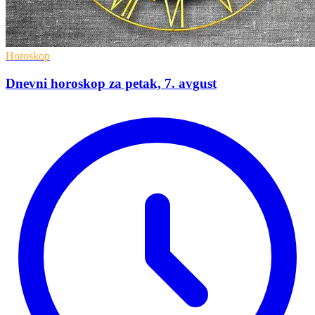
Horoskop
Dnevni horoskop za petak, 7. avgust