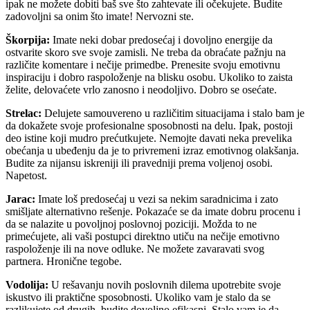
ipak ne možete dobiti baš sve što zahtevate ili očekujete. Budite
zadovoljni sa onim što imate! Nervozni ste.
Škorpija:
Imate neki dobar predosećaj i dovoljno energije da
ostvarite skoro sve svoje zamisli. Ne treba da obraćate pažnju na
različite komentare i nečije primedbe. Prenesite svoju emotivnu
inspiraciju i dobro raspoloženje na blisku osobu. Ukoliko to zaista
želite, delovaćete vrlo zanosno i neodoljivo. Dobro se osećate.
Strelac:
Delujete samouvereno u različitim situacijama i stalo bam je
da dokažete svoje profesionalne sposobnosti na delu. Ipak, postoji
deo istine koji mudro prećutkujete. Nemojte davati neka prevelika
obećanja u ubeđenju da je to privremeni izraz emotivnog olakšanja.
Budite za nijansu iskreniji ili pravedniji prema voljenoj osobi.
Napetost.
Jarac:
Imate loš predosećaj u vezi sa nekim saradnicima i zato
smišljate alternativno rešenje. Pokazaće se da imate dobru procenu i
da se nalazite u povoljnoj poslovnoj poziciji. Možda to ne
primećujete, ali vaši postupci direktno utiču na nečije emotivno
raspoloženje ili na nove odluke. Ne možete zavaravati svog
partnera. Hronične tegobe.
Vodolija:
U rešavanju novih poslovnih dilema upotrebite svoje
iskustvo ili praktične sposobnosti. Ukoliko vam je stalo da se
razlikujete od drugih, budite dovoljno efikasni. Stalo vam je da