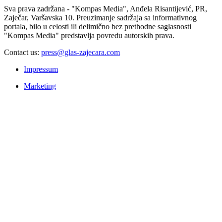
Sva prava zadržana - "Kompas Media", Anđela Risantijević, PR,
Zaječar, Varšavska 10. Preuzimanje sadržaja sa informativnog
portala, bilo u celosti ili delimično bez prethodne saglasnosti
"Kompas Media" predstavlja povredu autorskih prava.
Contact us:
press@glas-zajecara.com
Impressum
Marketing