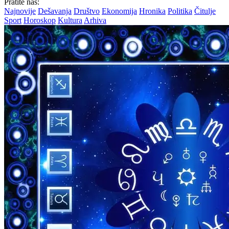
Pratite nas:
Najnovije
Dešavanja
Društvo
Ekonomija
Hronika
Politika
Čitulje
Sport
Horoskop
Kultura
Arhiva