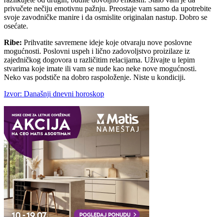
privučete nečiju emotivnu pažnju. Preostaje vam samo da upotrebite
svoje zavodničke manire i da osmislite originalan nastup. Dobro se
osećate.
Ribe:
Prihvatite savremene ideje koje otvaraju nove poslovne
mogućnosti. Poslovni uspeh i lično zadovoljstvo proizilaze iz
zajedničkog dogovora u različitim relacijama. Uživajte u lepim
stvarima koje imate ili vam se nude kao neke nove mogućnosti.
Neko vas podstiče na dobro raspoloženje. Niste u kondiciji.
Izvor: Današnji dnevni horoskop