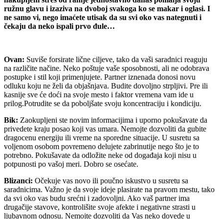
ružnu glavu i izaziva na dvoboj svakoga ko se makar i oglasi. I
ne samo vi, nego imaćete utisak da su svi oko vas nategnuti i
čekaju da neko ispali prvo đule…
Ovan:
Suviše forsirate lične ciljeve, tako da vaši saradnici reaguju
na različite načine. Neko poštuje vaše sposobnosti, ali ne odobrava
postupke i stil koji primenjujete. Partner iznenada donosi novu
odluku koju ne želi da objašnjava. Budite dovoljno strpljivi. Pre ili
kasnije sve će doći na svoje mesto i faktor vremena vam ide u
prilog.Potrudite se da poboljšate svoju koncentraciju i kondiciju.
Bik:
Zaokupljeni ste novim informacijima i uporno pokušavate da
privedete kraju posao koji vas umara. Nemojte dozvoliti da gubite
dragocenu energiju ili vreme na sporedne situacije. U susretu sa
voljenom osobom povremeno delujete zabrinutije nego što je to
potrebno. Pokušavate da odložite neke od događaja koji nisu u
potpunosti po vašoj meri. Dobro se osećate.
Blizanci:
Očekuje vas novo ili poučno iskustvo u susretu sa
saradnicima. Važno je da svoje ideje plasirate na pravom mestu, tako
da svi oko vas budu srećni i zadovoljni. Ako vaš partner ima
drugačije stavove, kontrolišite svoje afekte i negativne strasti u
ljubavnom odnosu. Nemojte dozvoliti da Vas neko dovede u