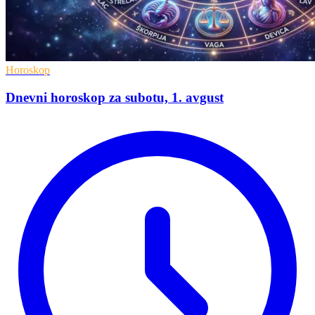
Horoskop
Dnevni horoskop za subotu, 1. avgust