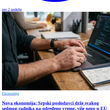
pre 2 nedelje
Ekonomija
Nova ekonomija: Srpski poslodavci drže svakog
sedmog radnika na određeno vreme, više nego u EU