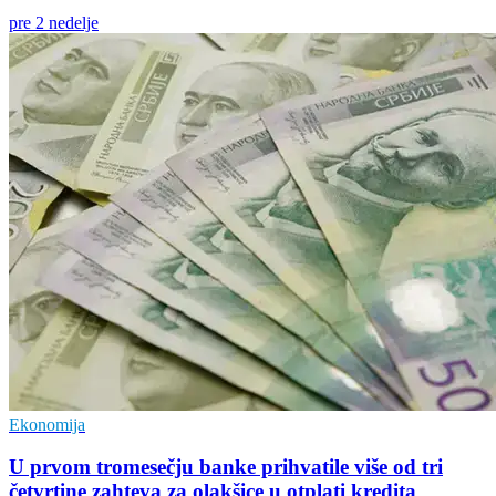
pre 2 nedelje
Ekonomija
U prvom tromesečju banke prihvatile više od tri
četvrtine zahteva za olakšice u otplati kredita