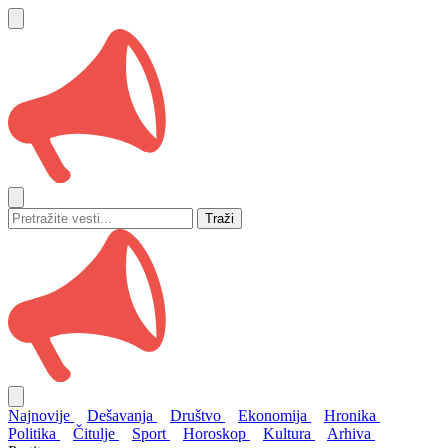
Traži
Najnovije
Dešavanja
Društvo
Ekonomija
Hronika
Politika
Čitulje
Sport
Horoskop
Kultura
Arhiva