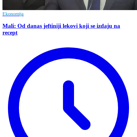
Ekonomija
Mali: Od danas jeftiniji lekovi koji se izdaju na
recept