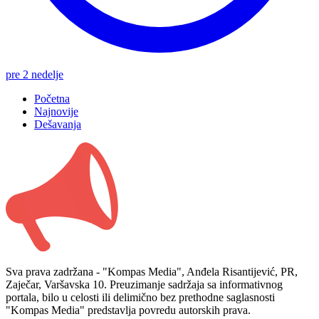
pre 2 nedelje
Početna
Najnovije
Dešavanja
Sva prava zadržana - "Kompas Media", Anđela Risantijević, PR,
Zaječar, Varšavska 10. Preuzimanje sadržaja sa informativnog
portala, bilo u celosti ili delimično bez prethodne saglasnosti
"Kompas Media" predstavlja povredu autorskih prava.