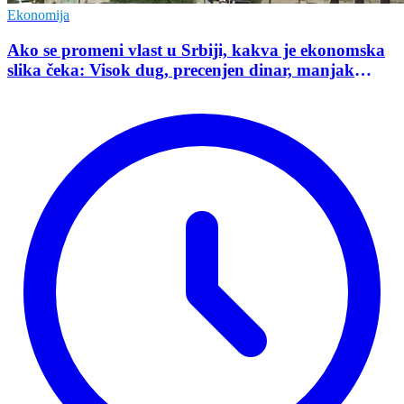
Ekonomija
Ako se promeni vlast u Srbiji, kakva je ekonomska
slika čeka: Visok dug, precenjen dinar, manjak
investicija