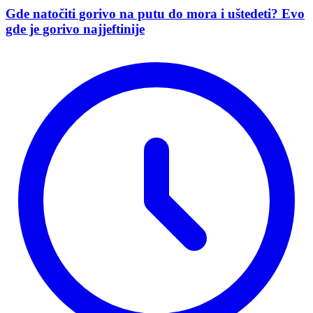
Gde natočiti gorivo na putu do mora i uštedeti? Evo
gde je gorivo najjeftinije