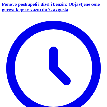
Ponovo poskupeli i dizel i benzin: Objavljene cene
goriva koje će važiti do 7. avgusta