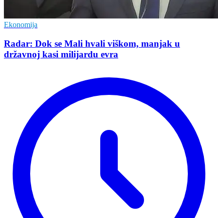
Ekonomija
Radar: Dok se Mali hvali viškom, manjak u
državnoj kasi milijardu evra