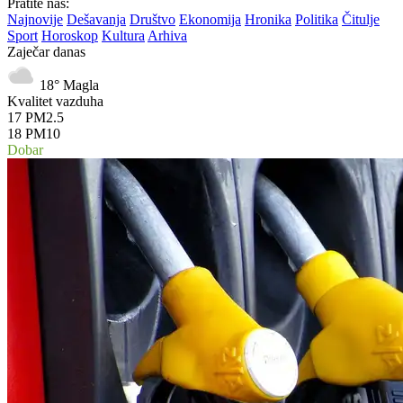
Pratite nas:
Najnovije
Dešavanja
Društvo
Ekonomija
Hronika
Politika
Čitulje
Sport
Horoskop
Kultura
Arhiva
Zaječar danas
18°
Magla
Kvalitet vazduha
17
PM2.5
18
PM10
Dobar