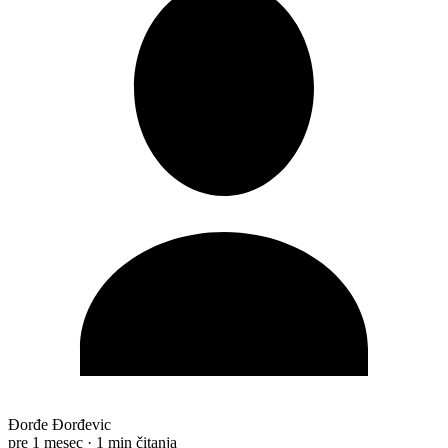
Đorđe Đorđevic
pre 1 mesec
·
1 min čitanja