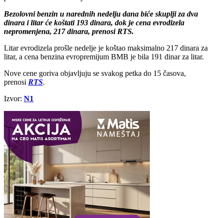
Bezolovni benzin u narednih nedelju dana biće skuplji za dva
dinara i litar će koštati 193 dinara, dok je cena evrodizela
nepromenjena, 217 dinara, prenosi RTS.
Litar evrodizela prošle nedelje je koštao maksimalno 217 dinara za
litar, a cena benzina evropremijum BMB je bila 191 dinar za litar.
Nove cene goriva objavljuju se svakog petka do 15 časova,
prenosi
RTS
.
Izvor:
N1