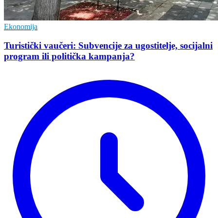
Ekonomija
Turistički vaučeri: Subvencije za ugostitelje, socijalni
program ili politička kampanja?