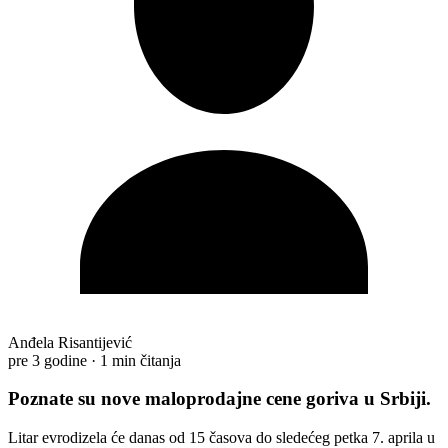
Anđela Risantijević
pre 3 godine
·
1 min čitanja
Poznate su nove maloprodajne cene goriva u Srbiji.
Litar evrodizela će danas od 15 časova do sledećeg petka 7. aprila u