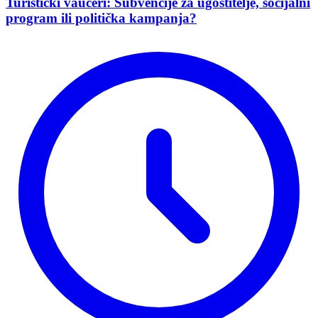
Turistički vaučeri: Subvencije za ugostitelje, socijalni
program ili politička kampanja?