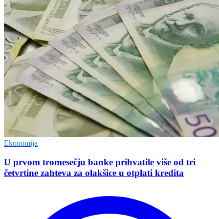
Ekonomija
U prvom tromesečju banke prihvatile više od tri
četvrtine zahteva za olakšice u otplati kredita