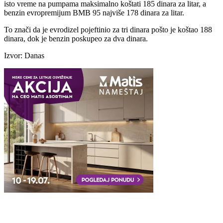
isto vreme na pumpama maksimalno koštati 185 dinara za litar, a
benzin evropremijum BMB 95 najviše 178 dinara za litar.
To znači da je evrodizel pojeftinio za tri dinara pošto je koštao 188
dinara, dok je benzin poskupeo za dva dinara.
Izvor: Danas