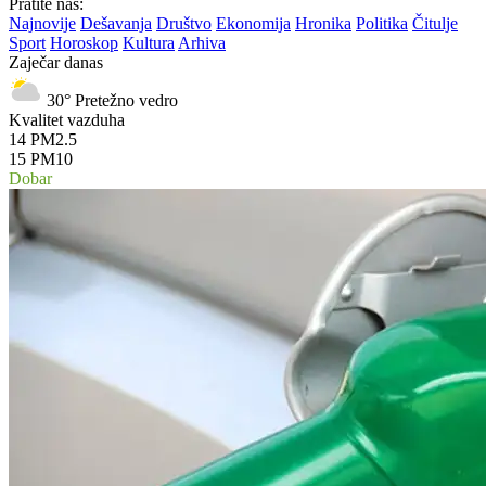
Pratite nas:
Najnovije
Dešavanja
Društvo
Ekonomija
Hronika
Politika
Čitulje
Sport
Horoskop
Kultura
Arhiva
Zaječar danas
30°
Pretežno vedro
Kvalitet vazduha
14
PM2.5
15
PM10
Dobar