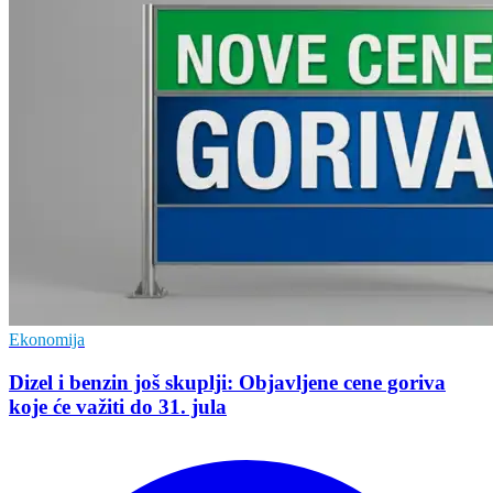
Ekonomija
Dizel i benzin još skuplji: Objavljene cene goriva
koje će važiti do 31. jula