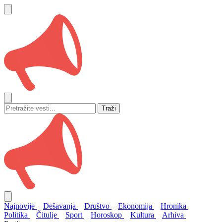
Traži
Najnovije
Dešavanja
Društvo
Ekonomija
Hronika
Politika
Čitulje
Sport
Horoskop
Kultura
Arhiva