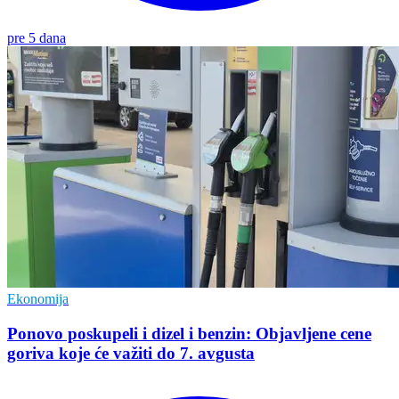
pre 5 dana
Ekonomija
Ponovo poskupeli i dizel i benzin: Objavljene cene
goriva koje će važiti do 7. avgusta