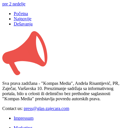
pre 2 nedelje
Početna
Najnovije
Dešavanja
Sva prava zadržana - "Kompas Media", Anđela Risantijević, PR,
Zaječar, Varšavska 10. Preuzimanje sadržaja sa informativnog
portala, bilo u celosti ili delimično bez prethodne saglasnosti
"Kompas Media" predstavlja povredu autorskih prava.
Contact us:
press@glas-zajecara.com
Impressum
Marketing