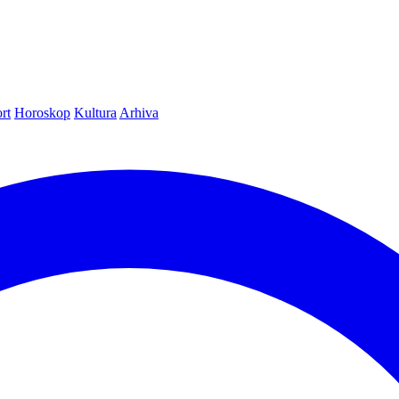
rt
Horoskop
Kultura
Arhiva