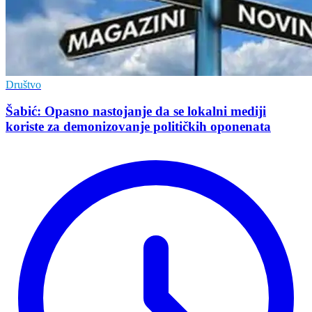
Društvo
Šabić: Opasno nastojanje da se lokalni mediji
koriste za demonizovanje političkih oponenata