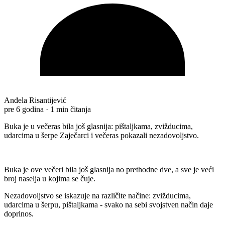
Anđela Risantijević
pre 6 godina
·
1 min čitanja
Buka je u večeras bila još glasnija: pištaljkama, zvižducima,
udarcima u šerpe Zaječarci i večeras pokazali nezadovoljstvo.
Buka je ove večeri bila još glasnija no prethodne dve, a sve je veći
broj naselja u kojima se čuje.
Nezadovoljstvo se iskazuje na različite načine: zvižducima,
udarcima u šerpu, pištaljkama - svako na sebi svojstven način daje
doprinos.