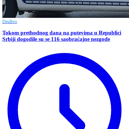
Društvo
Tokom prethodnog dana na putevima u Republici
Srbiji dogodile su se 116 saobraćajne nezgode