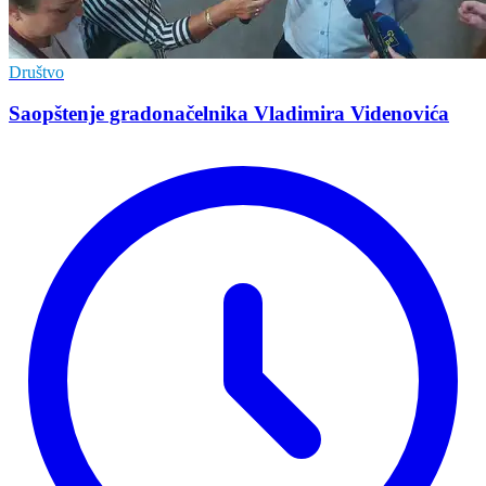
Društvo
Saopštenje gradonačelnika Vladimira Videnovića