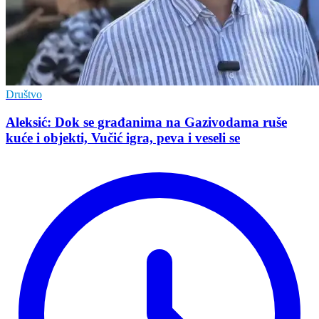
Društvo
Aleksić: Dok se građanima na Gazivodama ruše
kuće i objekti, Vučić igra, peva i veseli se