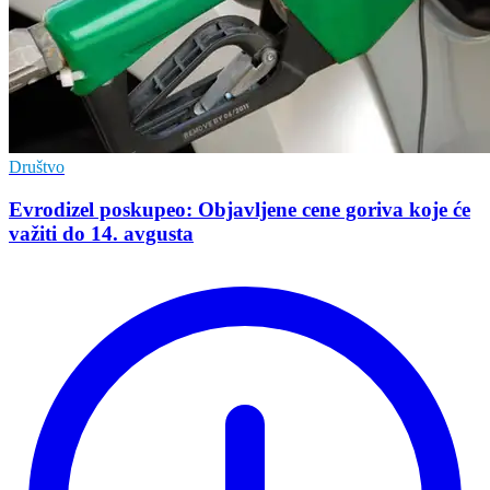
Društvo
Evrodizel poskupeo: Objavljene cene goriva koje će
važiti do 14. avgusta