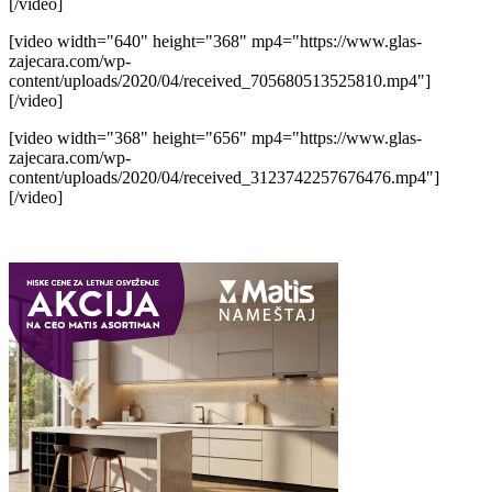
[/video]
[video width="640" height="368" mp4="https://www.glas-
zajecara.com/wp-
content/uploads/2020/04/received_705680513525810.mp4"]
[/video]
[video width="368" height="656" mp4="https://www.glas-
zajecara.com/wp-
content/uploads/2020/04/received_3123742257676476.mp4"]
[/video]