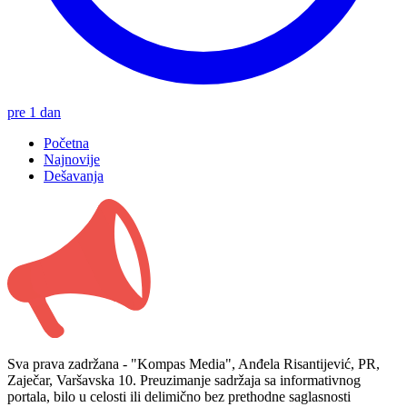
pre 1 dan
Početna
Najnovije
Dešavanja
Sva prava zadržana - "Kompas Media", Anđela Risantijević, PR,
Zaječar, Varšavska 10. Preuzimanje sadržaja sa informativnog
portala, bilo u celosti ili delimično bez prethodne saglasnosti