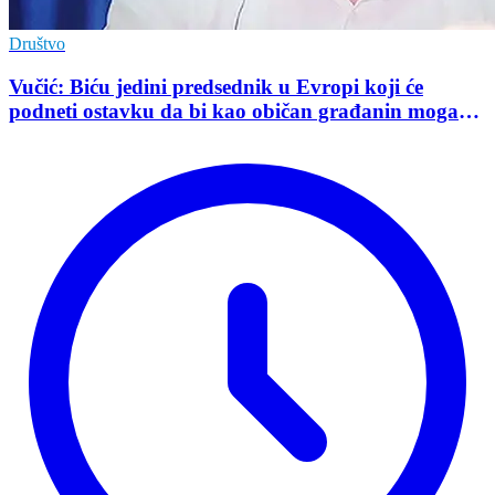
Društvo
Vučić: Biću jedini predsednik u Evropi koji će
podneti ostavku da bi kao običan građanin mogao
da učestvuje u kampanji