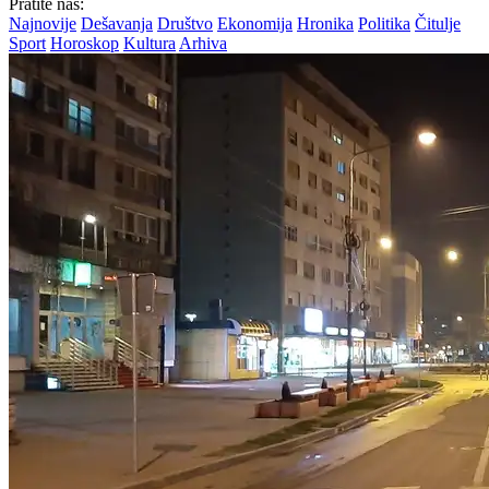
Pratite nas:
Najnovije
Dešavanja
Društvo
Ekonomija
Hronika
Politika
Čitulje
Sport
Horoskop
Kultura
Arhiva