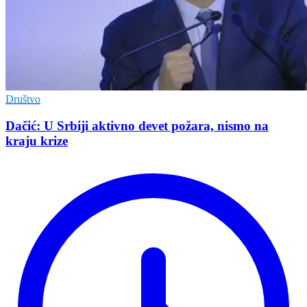
Društvo
Dačić: U Srbiji aktivno devet požara, nismo na
kraju krize