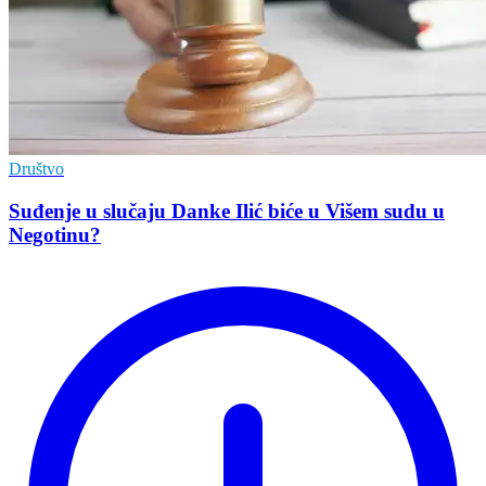
Društvo
Suđenje u slučaju Danke Ilić biće u Višem sudu u
Negotinu?