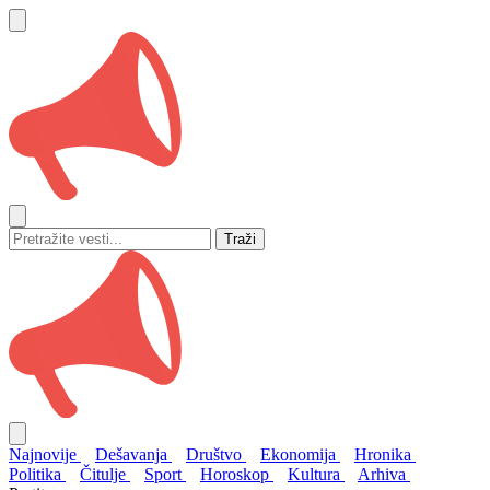
Traži
Najnovije
Dešavanja
Društvo
Ekonomija
Hronika
Politika
Čitulje
Sport
Horoskop
Kultura
Arhiva