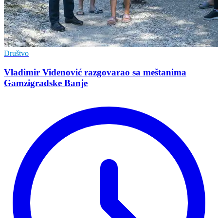
Društvo
Vladimir Vidеnović razgovarao sa mеštanima
Gamzigradskе Banjе