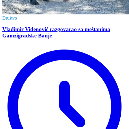
Društvo
Vladimir Vidеnović razgovarao sa mеštanima
Gamzigradskе Banjе