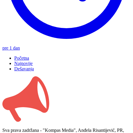
pre 1 dan
Početna
Najnovije
Dešavanja
Sva prava zadržana - "Kompas Media", Anđela Risantijević, PR,