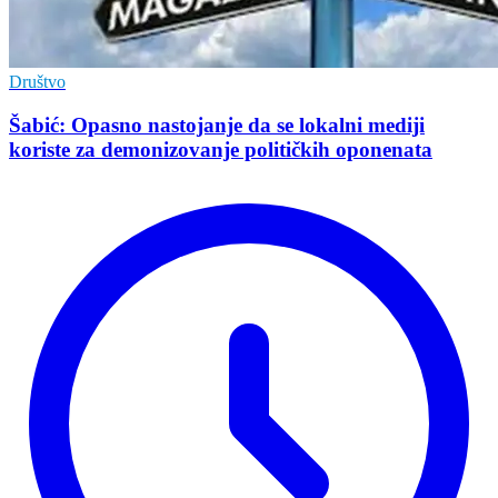
Društvo
Šabić: Opasno nastojanje da se lokalni mediji
koriste za demonizovanje političkih oponenata