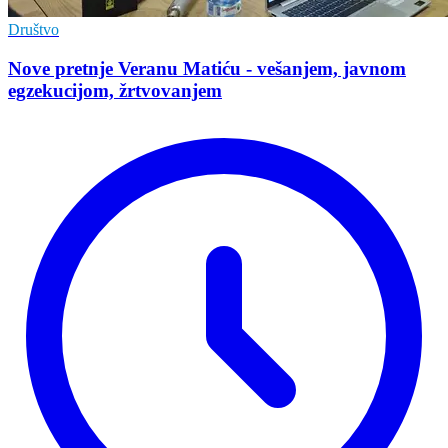
Društvo
Nove pretnje Veranu Matiću - vešanjem, javnom
egzekucijom, žrtvovanjem