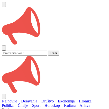
Traži
Najnovije
Dešavanja
Društvo
Ekonomija
Hronika
Politika
Čitulje
Sport
Horoskop
Kultura
Arhiva