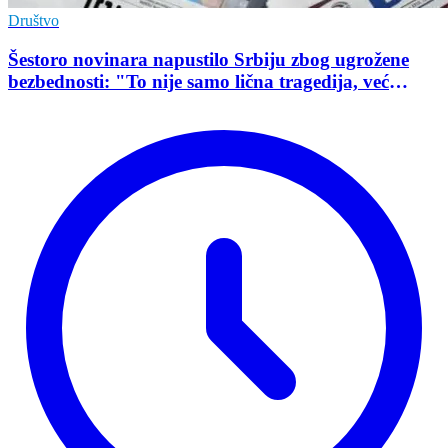
Društvo
Šestoro novinara napustilo Srbiju zbog ugrožene
bezbednosti: "To nije samo lična tragedija, već
pokazatelj stanja demokratije"