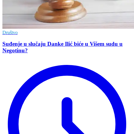
Društvo
Suđenje u slučaju Danke Ilić biće u Višem sudu u
Negotinu?