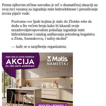
Prema njihovim rečima navodno je reč o dramatičnoj situaciji na
ovoj reci vezanoj za izgradnju mini hidroelektrane i presušivanje
izvora pijaće vode.
Pozivamo sve ljude kojima je stalo do Zlotske reke da
dođu u što većem broju kako bi iskazali svoje
nezadovoljstvopovodom pokušaja izgradnje mini
hidroelektrane i ostalog uništavanja prirodnog bogatstva
u Zlotu, Sumrakovcu, i našoj okolini"
— kaže se u saopštenju organizatora.