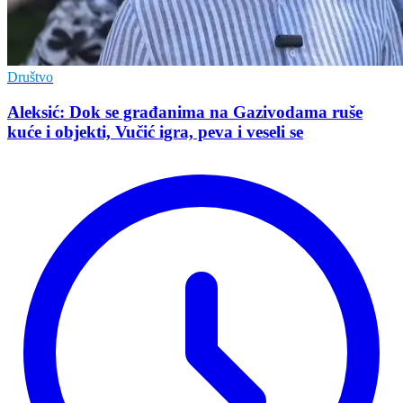
Društvo
Aleksić: Dok se građanima na Gazivodama ruše
kuće i objekti, Vučić igra, peva i veseli se