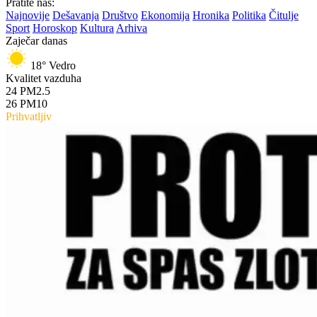
Pratite nas:
Najnovije
Dešavanja
Društvo
Ekonomija
Hronika
Politika
Čitulje
Sport
Horoskop
Kultura
Arhiva
Zaječar danas
18°
Vedro
Kvalitet vazduha
24
PM2.5
26
PM10
Prihvatljiv