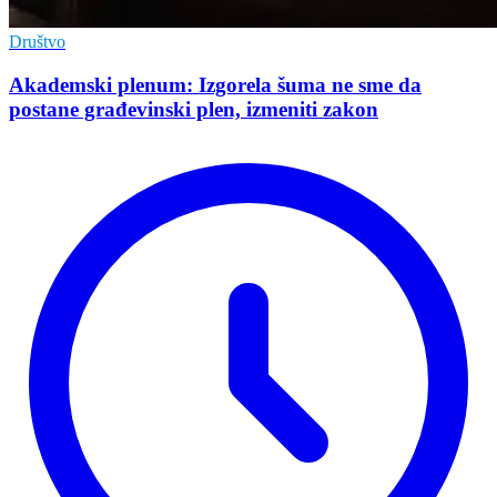
Društvo
Akademski plenum: Izgorela šuma ne sme da
postane građevinski plen, izmeniti zakon