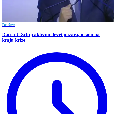
Društvo
Dačić: U Srbiji aktivno devet požara, nismo na
kraju krize