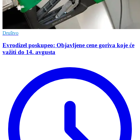
Društvo
Evrodizel poskupeo: Objavljene cene goriva koje će
važiti do 14. avgusta