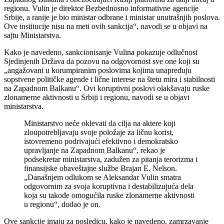
regionu. Vulin je direktor Bezbednosno informativne agencije
Srbije, a ranije je bio ministar odbrane i ministar unutrašnjih poslova.
Ove institucije nisu na meti ovih sankcija“, navodi se u objavi na
sajtu Ministarstva.
Kako je navedeno, sankcionisanje Vulina pokazuje odlučnost
Sjedinjenih Država da pozovu na odgovornost sve one koji su
„angažovani u korumpiranim poslovima kojima unapređuju
sopstvene političke agende i lične interese na štetu mira i stabilnosti
na Zapadnom Balkanu“. Ovi koruptivni poslovi olakšavaju ruske
zlonamerne aktivnosti u Srbiji i regionu, navodi se u objavi
ministarstva.
Ministarstvo neće oklevati da cilja na aktere koji
zloupotrebljavaju svoje položaje za ličnu korist,
istovremeno podrivajući efektivno i demokratsko
upravljanje na Zapadnom Balkanu“, rekao je
podsekretar ministarstva, zadužen za pitanja terorizma i
finansijske obaveštajne službe Brajan E. Nelson.
„Današnjem odlukom se Aleksandar Vulin smatra
odgovornim za svoja koruptivna i destabilizujuća dela
koja su takođe omogućila ruske zlonamerne aktivnosti
u regionu“, dodao je on.
Ove sankcije imaju za posledicu, kako je navedeno, zamrzavanje