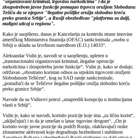
"organizovani kriminal, trgovinu narkoticima" i da je
zloupotrebom javne funkcije pomagao trgovcu oružjem Slobodanu
Tešiću da se njegove "ilegalne pošiljke oružja slobodno kreću
preko granica Srbije", a Rusiji obezbeđivao "platformu za dalji,
maligni uticaj u regionu".
Kako je saopšteno, danas je Kancelarija za kontrolu strane imovine
američkog Ministarstva finansija (OFAC) sankcionisala „osobu u
Srbiji u skladu sa Izvršnom naredbom (E.O.) 14033“.
Aleksandar Vulin je, navodi se u saopštenju, upleten u
„transnacionalni organizovani kriminal, ilegalne operacije
narkoticima i zloupotrebu javne funkcije“. Vulin je, kako se dodaje,
održavao „obostrano koristan odnos sa srpskim trgovcem oružjem
Slobodanom Tešićem“, kog su SAD ranije sankcionisale,
„pomažući da se Tešićeve ilegalne pošiljke oružja slobodno kreću
preko granice Srbije“.
Navode da su Vulinovi potezi „unapredili korupciju u institucijama
vlasti u Srbiji“.
Vulin je, kako se navodi, koristio pozicije koje ima „za ličnu korist“,
„uključujući i to da je umešan u lanac trgovine drogom“. „On je
koristio svoje javne pozicije da podrži Rusiju, olakšavajući ruske
zlonamerne aktivnosti koje degradiraju bezbednost i stabilnost
Zapadnog Balkana i obezbeđujući Rusiji platformu za dalji uticaj u