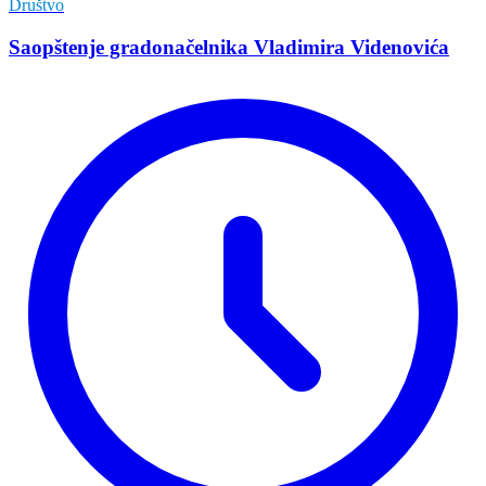
Društvo
Saopštenje gradonačelnika Vladimira Videnovića