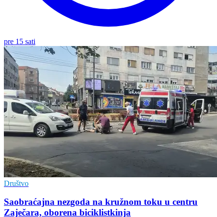
pre 15 sati
Društvo
Saobraćajna nezgoda na kružnom toku u centru
Zaječara, oborena biciklistkinja