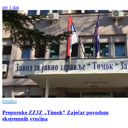
pre 1 dan
Društvo
Preporuke ZZJZ „Timok“ Zaječar povodom
ekstremnih vrućina