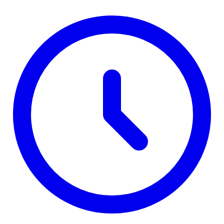
mu je tako naredio predsednik opštine”