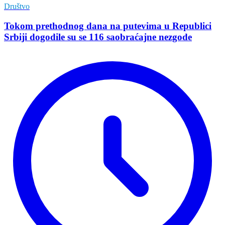
Društvo
Tokom prethodnog dana na putevima u Republici
Srbiji dogodile su se 116 saobraćajne nezgode