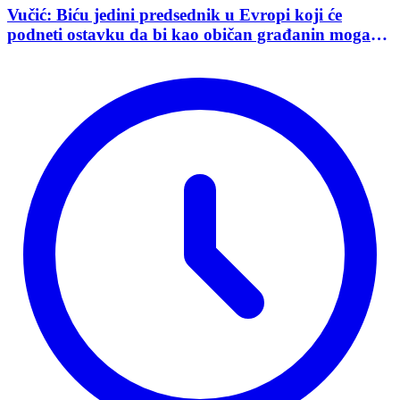
Vučić: Biću jedini predsednik u Evropi koji će
podneti ostavku da bi kao običan građanin mogao
da učestvuje u kampanji