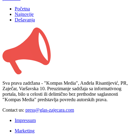
Početna
Najnovije
Dešavanja
Sva prava zadržana - "Kompas Media", Anđela Risantijević, PR,
Zaječar, Varšavska 10. Preuzimanje sadržaja sa informativnog
portala, bilo u celosti ili delimično bez prethodne saglasnosti
"Kompas Media" predstavlja povredu autorskih prava.
Contact us:
press@glas-zajecara.com
Impressum
Marketing