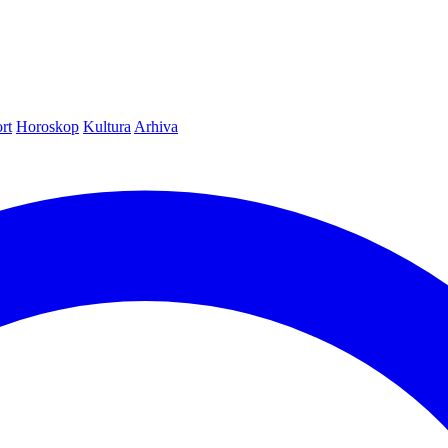
rt
Horoskop
Kultura
Arhiva