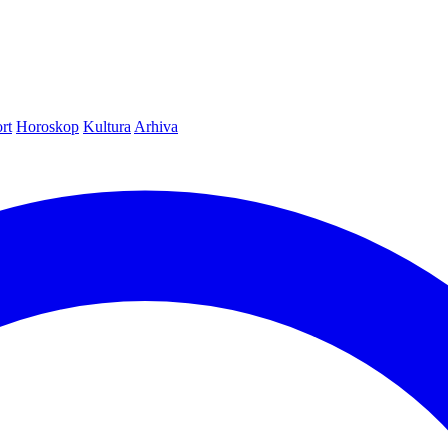
rt
Horoskop
Kultura
Arhiva