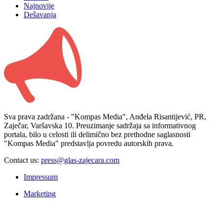
Najnovije
Dešavanja
Sva prava zadržana - "Kompas Media", Anđela Risantijević, PR,
Zaječar, Varšavska 10. Preuzimanje sadržaja sa informativnog
portala, bilo u celosti ili delimično bez prethodne saglasnosti
"Kompas Media" predstavlja povredu autorskih prava.
Contact us:
press@glas-zajecara.com
Impressum
Marketing