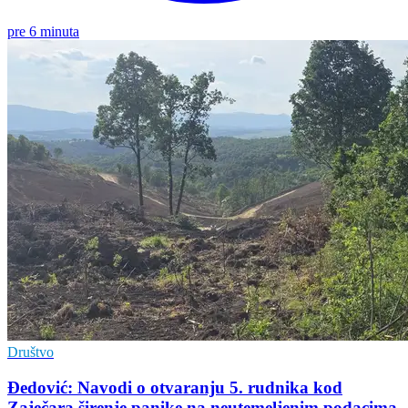
pre 6 minuta
Društvo
Đedović: Navodi o otvaranju 5. rudnika kod
Zaječara širenje panike na neutemeljenim podacima