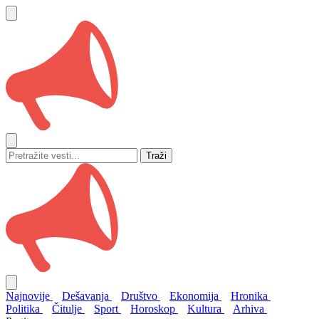
Traži
Najnovije
Dešavanja
Društvo
Ekonomija
Hronika
Politika
Čitulje
Sport
Horoskop
Kultura
Arhiva