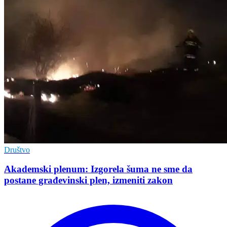
Društvo
Akademski plenum: Izgorela šuma ne sme da
postane građevinski plen, izmeniti zakon