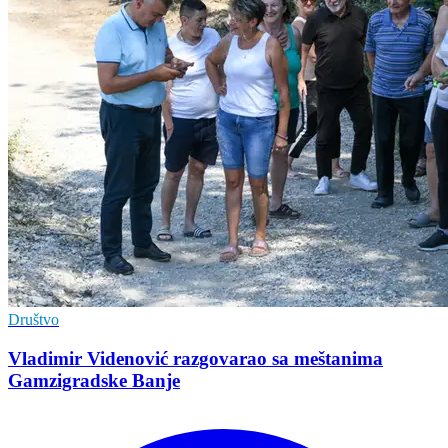
Društvo
Vladimir Vidеnović razgovarao sa mеštanima
Gamzigradskе Banjе