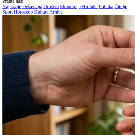
Pratite nas:
Najnovije
Dešavanja
Društvo
Ekonomija
Hronika
Politika
Čitulje
Sport
Horoskop
Kultura
Arhiva