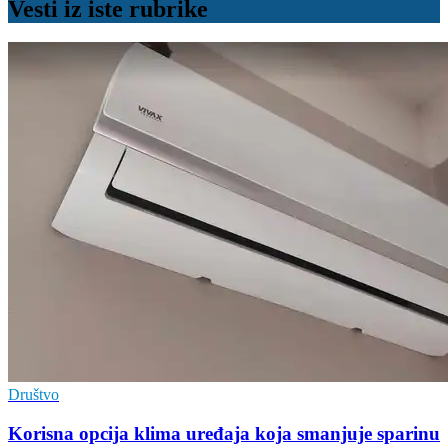
Vesti iz iste rubrike
Društvo
Korisna opcija klima uređaja koja smanjuje sparinu