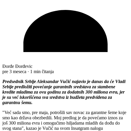
Đorđe Đorđevic
pre 3 meseca
·
1 min čitanja
Predsednik Srbije Aleksandar Vučić najavio je danas da će Vladi
Srbije predložiti povećanje garantnih sredstava za stambene
kredite mladima za ovu godinu za dodatnih 300 miliona evra, jer
je su već iskorišćena sva sredstva iz budžeta predviđena za
garantnu šemu.
"Već sada smo, pre maja, potrošili sav novac za garantne šeme koje
smo kao država obezbedili. Moj predlog je da povećamo iznos za
još 300 miliona evra i omogućimo hiljadama mladih da dođu do
svog stana", kazao je Vučić na svom Insatgram nalogu