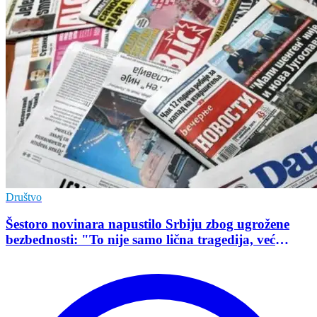
Društvo
Šestoro novinara napustilo Srbiju zbog ugrožene
bezbednosti: "To nije samo lična tragedija, već
pokazatelj stanja demokratije"