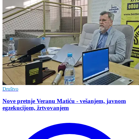
Društvo
Nove pretnje Veranu Matiću - vešanjem, javnom
egzekucijom, žrtvovanjem