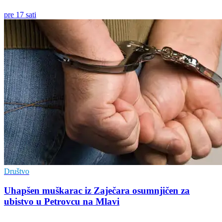
pre 17 sati
Društvo
Uhapšen muškarac iz Zaječara osumnjičen za
ubistvo u Petrovcu na Mlavi