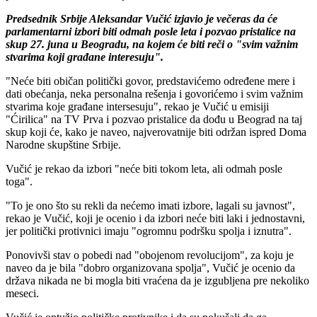
Predsednik Srbije Aleksandar Vučić izjavio je večeras da će
parlamentarni izbori biti odmah posle leta i pozvao pristalice na
skup 27. juna u Beogradu, na kojem će biti reči o "svim važnim
stvarima koji građane interesuju".
"Neće biti običan politički govor, predstavićemo određene mere i
dati obećanja, neka personalna rešenja i govorićemo i svim važnim
stvarima koje građane intersesuju", rekao je Vučić u emisiji
"Ćirilica" na TV Prva i pozvao pristalice da dođu u Beograd na taj
skup koji će, kako je naveo, najverovatnije biti održan ispred Doma
Narodne skupštine Srbije.
Vučić je rekao da izbori "neće biti tokom leta, ali odmah posle
toga".
"To je ono što su rekli da nećemo imati izbore, lagali su javnost",
rekao je Vučić, koji je ocenio i da izbori neće biti laki i jednostavni,
jer politički protivnici imaju "ogromnu podršku spolja i iznutra".
Ponovivši stav o pobedi nad "obojenom revolucijom", za koju je
naveo da je bila "dobro organizovana spolja", Vučić je ocenio da
država nikada ne bi mogla biti vraćena da je izgubljena pre nekoliko
meseci.