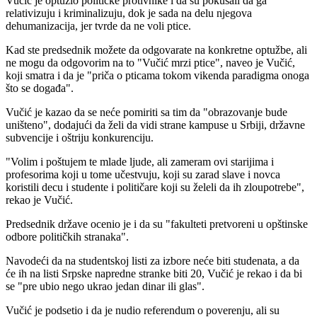
Vučić je optužio političke protivnike i da su pokušali da ga
relativizuju i kriminalizuju, dok je sada na delu njegova
dehumanizacija, jer tvrde da ne voli ptice.
Kad ste predsednik možete da odgovarate na konkretne optužbe, ali
ne mogu da odgovorim na to "Vučić mrzi ptice", naveo je Vučić,
koji smatra i da je "priča o pticama tokom vikenda paradigma onoga
što se događa".
Vučić je kazao da se neće pomiriti sa tim da "obrazovanje bude
uništeno", dodajući da želi da vidi strane kampuse u Srbiji, državne
subvencije i oštriju konkurenciju.
"Volim i poštujem te mlade ljude, ali zameram ovi starijima i
profesorima koji u tome učestvuju, koji su zarad slave i novca
koristili decu i studente i političare koji su želeli da ih zloupotrebe",
rekao je Vučić.
Predsednik države ocenio je i da su "fakulteti pretvoreni u opštinske
odbore političkih stranaka".
Navodeći da na studentskoj listi za izbore neće biti studenata, a da
će ih na listi Srpske napredne stranke biti 20, Vučić je rekao i da bi
se "pre ubio nego ukrao jedan dinar ili glas".
Vučić je podsetio i da je nudio referendum o poverenju, ali su