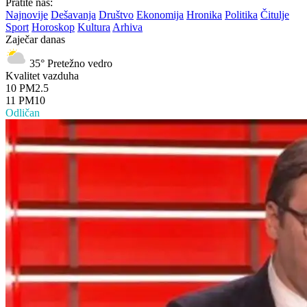
Pratite nas:
Najnovije
Dešavanja
Društvo
Ekonomija
Hronika
Politika
Čitulje
Sport
Horoskop
Kultura
Arhiva
Zaječar danas
35°
Pretežno vedro
Kvalitet vazduha
10
PM2.5
11
PM10
Odličan