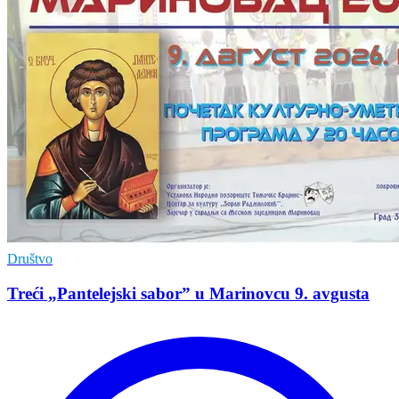
Društvo
Treći „Pantelejski sabor” u Marinovcu 9. avgusta