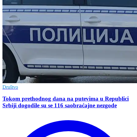
Društvo
Tokom prethodnog dana na putevima u Republici
Srbiji dogodile su se 116 saobraćajne nezgode