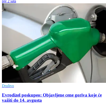
pre 2 sata
Društvo
Evrodizel poskupeo: Objavljene cene goriva koje će
važiti do 14. avgusta