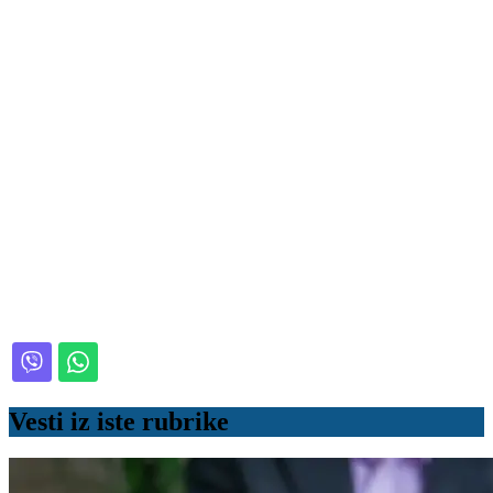
Vesti iz iste rubrike