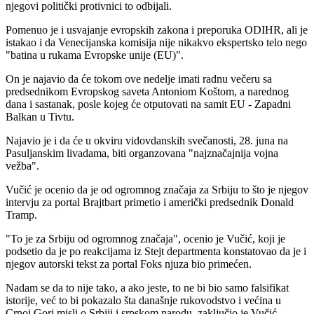
njegovi politički protivnici to odbijali.
Pomenuo je i usvajanje evropskih zakona i preporuka ODIHR, ali je
istakao i da Venecijanska komisija nije nikakvo ekspertsko telo nego
"batina u rukama Evropske unije (EU)".
On je najavio da će tokom ove nedelje imati radnu večeru sa
predsednikom Evropskog saveta Antoniom Koštom, a narednog
dana i sastanak, posle kojeg će otputovati na samit EU - Zapadni
Balkan u Tivtu.
Najavio je i da će u okviru vidovdanskih svečanosti, 28. juna na
Pasuljanskim livadama, biti organzovana "najznačajnija vojna
vežba".
Vučić je ocenio da je od ogromnog značaja za Srbiju to što je njegov
intervju za portal Brajtbart primetio i američki predsednik Donald
Tramp.
"To je za Srbiju od ogromnog značaja", ocenio je Vučić, koji je
podsetio da je po reakcijama iz Stejt departmenta konstatovao da je i
njegov autorski tekst za portal Foks njuza bio primećen.
Nadam se da to nije tako, a ako jeste, to ne bi bio samo falsifikat
istorije, već to bi pokazalo šta današnje rukovodstvo i većina u
Crnoj Gori misli o Srbiji i srpskom narodu, zaključio je Vučić.