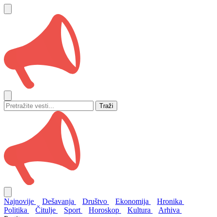
Traži
Najnovije
Dešavanja
Društvo
Ekonomija
Hronika
Politika
Čitulje
Sport
Horoskop
Kultura
Arhiva