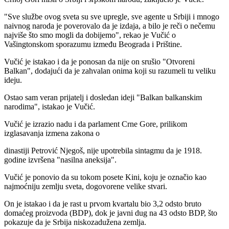
"Sve službe ovog sveta su sve upregle, sve agente u Srbiji i mnogo
naivnog naroda je poverovalo da je izdaja, a bilo je reči o nečemu
najviše što smo mogli da dobijemo", rekao je Vučić o
Vašingtonskom sporazumu između Beograda i Prištine.
Vučić je istakao i da je ponosan da nije on srušio "Otvoreni
Balkan", dodajući da je zahvalan onima koji su razumeli tu veliku
ideju.
Ostao sam veran prijatelj i dosledan ideji "Balkan balkanskim
narodima", istakao je Vučić.
Vučić je izrazio nadu i da parlament Crne Gore, prilikom
izglasavanja izmena zakona o
dinastiji Petrović Njegoš, nije upotrebila sintagmu da je 1918.
godine izvršena "nasilna aneksija".
Vučić je ponovio da su tokom posete Kini, koju je označio kao
najmoćniju zemlju sveta, dogovorene velike stvari.
On je istakao i da je rast u prvom kvartalu bio 3,2 odsto bruto
domaćeg proizvoda (BDP), dok je javni dug na 43 odsto BDP, što
pokazuje da je Srbija niskozadužena zemlja.