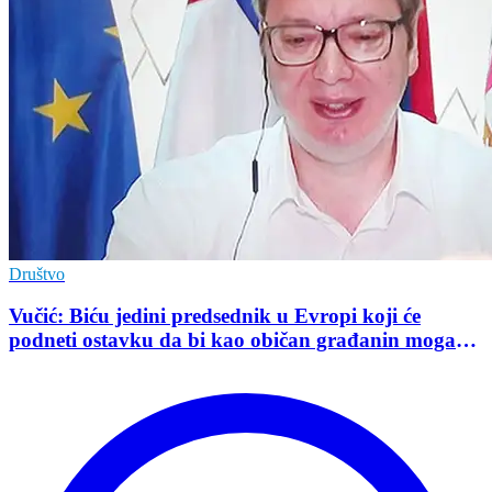
Društvo
Vučić: Biću jedini predsednik u Evropi koji će
podneti ostavku da bi kao običan građanin mogao
da učestvuje u kampanji