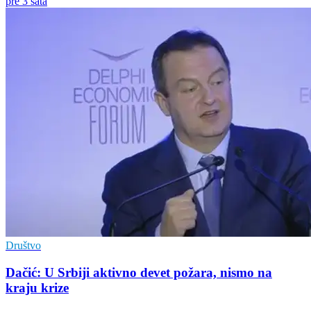
pre 3 sata
Društvo
Dačić: U Srbiji aktivno devet požara, nismo na
kraju krize