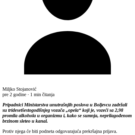
Miljko Stojanović
pre 2 godine
·
1 min čitanja
Pripadnici Ministarstva unutrašnjih poslova u Boljevcu zadržali
su tridesetšestogodišnjeg vozača „opela“ koji je, vozeći sa 2,98
promila alkohola u organizmu i, kako se sumnja, neprilagođenom
brzinom sleteo u kanal.
Protiv njega će biti podneta odgovarajuća prekršajna prijava.