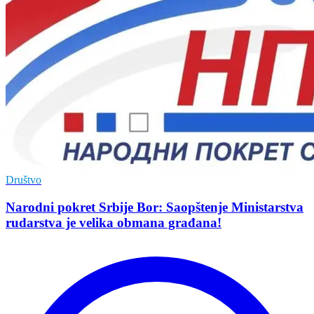
Društvo
Narodni pokret Srbije Bor: Saopštenje Ministarstva
rudarstva je velika obmana građana!