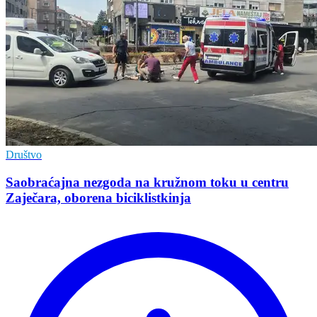
Društvo
Saobraćajna nezgoda na kružnom toku u centru
Zaječara, oborena biciklistkinja