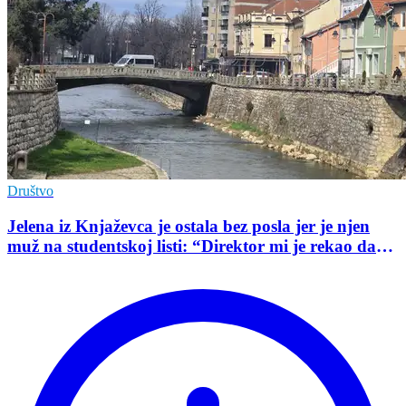
Društvo
Jelena iz Knjaževca je ostala bez posla jer je njen
muž na studentskoj listi: “Direktor mi je rekao da
mu je tako naredio predsednik opštine”