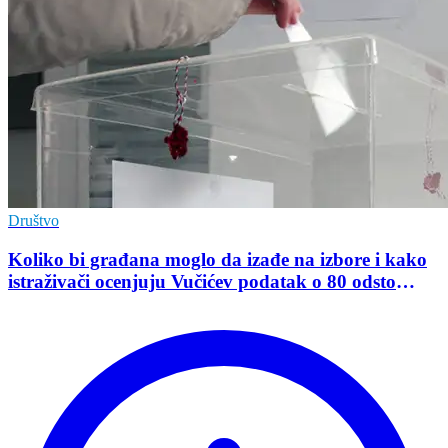
Društvo
Koliko bi građana moglo da izađe na izbore i kako
istraživači ocenjuju Vučićev podatak o 80 odsto
opredeljenih