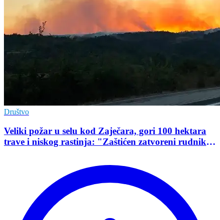
Društvo
Veliki požar u selu kod Zaječara, gori 100 hektara
trave i niskog rastinja: "Zaštićen zatvoreni rudnik
uranijuma"