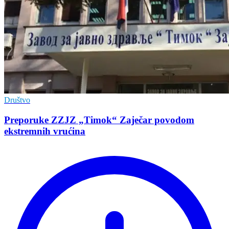
Društvo
Preporuke ZZJZ „Timok“ Zaječar povodom
ekstremnih vrućina