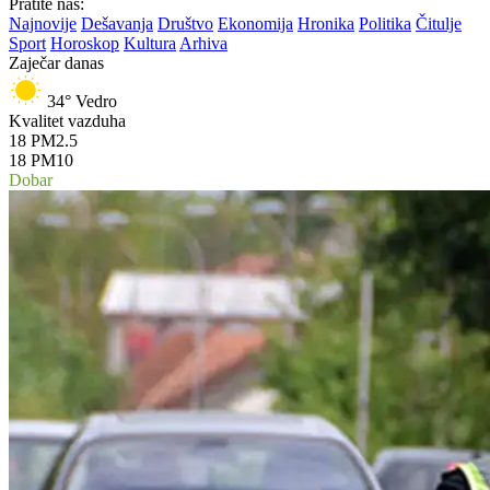
Pratite nas:
Najnovije
Dešavanja
Društvo
Ekonomija
Hronika
Politika
Čitulje
Sport
Horoskop
Kultura
Arhiva
Zaječar danas
34°
Vedro
Kvalitet vazduha
18
PM2.5
18
PM10
Dobar