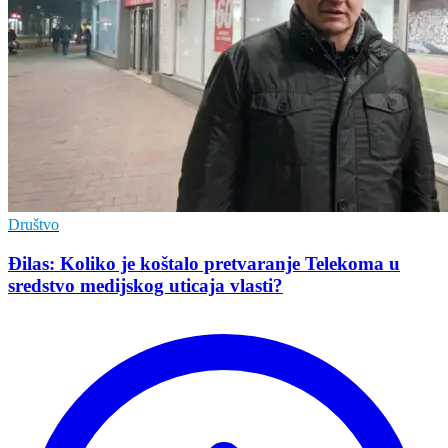
Društvo
Đilas: Koliko je koštalo pretvaranje Telekoma u
sredstvo medijskog uticaja vlasti?