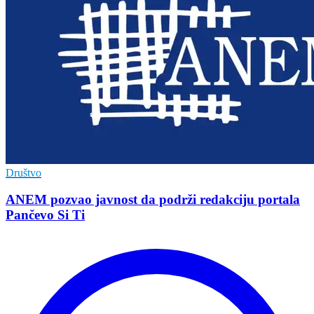
Društvo
ANEM pozvao javnost da podrži redakciju portala
Pančevo Si Ti