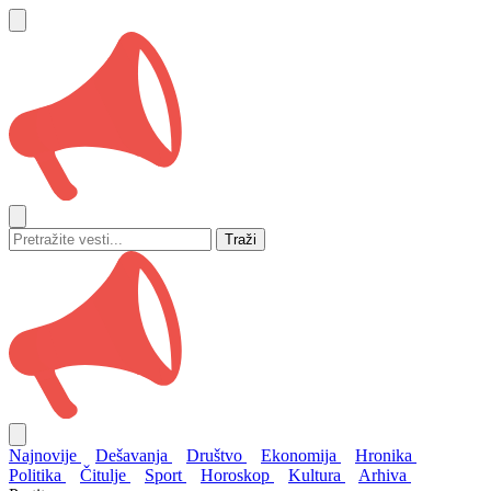
Traži
Najnovije
Dešavanja
Društvo
Ekonomija
Hronika
Politika
Čitulje
Sport
Horoskop
Kultura
Arhiva