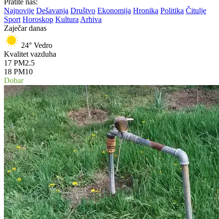
Pratite nas:
Najnovije
Dešavanja
Društvo
Ekonomija
Hronika
Politika
Čitulje
Sport
Horoskop
Kultura
Arhiva
Zaječar danas
24°
Vedro
Kvalitet vazduha
17
PM2.5
18
PM10
Dobar