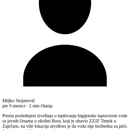
Miljko Stojanović
pre 9 meseci
·
2 min čitanja
Prema poslednjem izveštaju o ispitivanju higijenske ispravnosti vode
sa javnih česama u okolini Bora, koji je obavio ZZJZ Timok u
Zaječaru, na više lokacija utvrđeno je da voda nije bezbedna za piće.