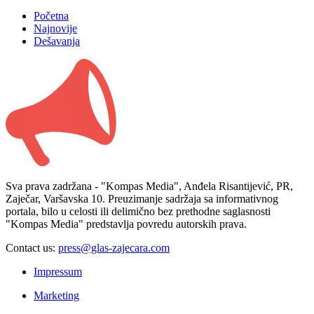
Početna
Najnovije
Dešavanja
Sva prava zadržana - "Kompas Media", Anđela Risantijević, PR,
Zaječar, Varšavska 10. Preuzimanje sadržaja sa informativnog
portala, bilo u celosti ili delimično bez prethodne saglasnosti
"Kompas Media" predstavlja povredu autorskih prava.
Contact us:
press@glas-zajecara.com
Impressum
Marketing