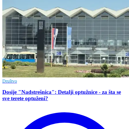
Društvo
Dosije "Nadstrešnica": Detalji optužnice - za šta se
sve terete optuženi?