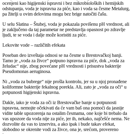
ocenjeni kao higijenski ispravni i bez mikrobioloških i hemijskih
odstupanja, voda je ispravna za piće, kao i voda sa česme Metalurg,
pa žitelji u ovim delovima mogu bez brige natočiti čašu.
U selu Slatina – Štubej, voda je pokazala povišenu pH vrednost, ali
je zaključeno da taj parametar ne predstavlja opasnost po zdravlje
ljudi, te se voda i dalje može koristiti za piće.
Lekovite vode – različitih efekata
Poseban deo izveštaja odnosi se na česme u Brestovačkoj banji.
Tamo je „voda za živce“ potpuno ispravna za piće, dok „voda za
želudac“ nije, zbog povećane pH vrednosti i prisustva bakterije
Pseudomonas aeruginosa.
Ni „voda za bubrege“ nije prošla kontrolu, jer su u njoj pronađene
koliformne bakterije fekalnog porekla. Ali, zato je „voda za oči“ u
potpunosti higijenski ispravna.
Dakle, iako je voda za oči iz Brestovačke banje u potpunosti
ispravna, nemojte očekivati da će vam baš ona pomoći da jasnije
vidite table upozorenja na ostalim česmama, one koje bi trebalo da
vas upozore da voda nije za piće, jer ih, nekako, najčešće nema. Ne
dozvolite da vas to iznervira, a ako ipak i bude takav efekat,
slobodno se okrenite vodi za živce, ona je, srećom, provereno