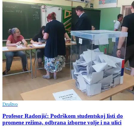
Društvo
Profesor Radonjić: Podrškom studentskoj listi do
promene režima, odbrana izborne volje i na ulici