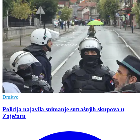
Društvo
Policija najavila snimanje sutrašnjih skupova u
Zaječaru