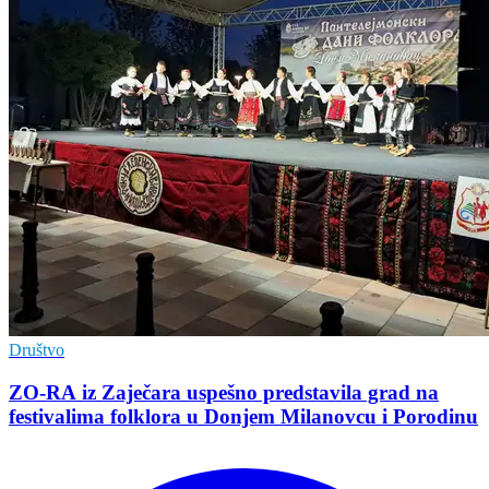
Društvo
ZO-RA iz Zaječara uspešno predstavila grad na
festivalima folklora u Donjem Milanovcu i Porodinu