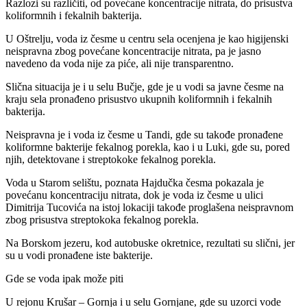
Razlozi su različiti, od povećane koncentracije nitrata, do prisustva
koliformnih i fekalnih bakterija.
U Oštrelju, voda iz česme u centru sela ocenjena je kao higijenski
neispravna zbog povećane koncentracije nitrata, pa je jasno
navedeno da voda nije za piće, ali nije transparentno.
Slična situacija je i u selu Bučje, gde je u vodi sa javne česme na
kraju sela pronađeno prisustvo ukupnih koliformnih i fekalnih
bakterija.
Neispravna je i voda iz česme u Tandi, gde su takođe pronađene
koliformne bakterije fekalnog porekla, kao i u Luki, gde su, pored
njih, detektovane i streptokoke fekalnog porekla.
Voda u Starom selištu, poznata Hajdučka česma pokazala je
povećanu koncentraciju nitrata, dok je voda iz česme u ulici
Dimitrija Tucovića na istoj lokaciji takođe proglašena neispravnom
zbog prisustva streptokoka fekalnog porekla.
Na Borskom jezeru, kod autobuske okretnice, rezultati su slični, jer
su u vodi pronađene iste bakterije.
Gde se voda ipak može piti
U rejonu Krušar – Gornja i u selu Gornjane, gde su uzorci vode