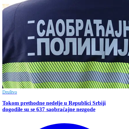
Društvo
Tokom prethodne nedelje u Republici Srbiji
dogodile su se 637 saobraćajne nezgode