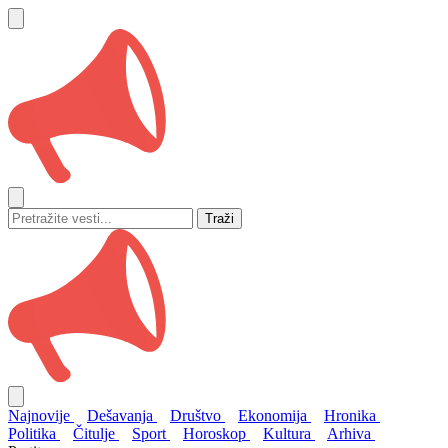
Traži
Najnovije
Dešavanja
Društvo
Ekonomija
Hronika
Politika
Čitulje
Sport
Horoskop
Kultura
Arhiva