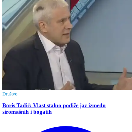
Društvo
Boris Tadić: Vlast stalno podiže jaz između
siromašnih i bogatih