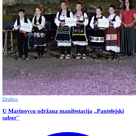
Društvo
U Marinovcu održana manifestacija ,,Pantelejski
sabor''