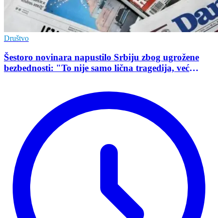
Društvo
Šestoro novinara napustilo Srbiju zbog ugrožene
bezbednosti: "To nije samo lična tragedija, već
pokazatelj stanja demokratije"