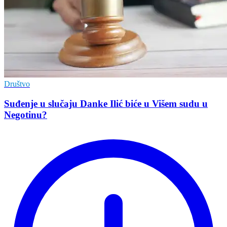
Društvo
Suđenje u slučaju Danke Ilić biće u Višem sudu u
Negotinu?