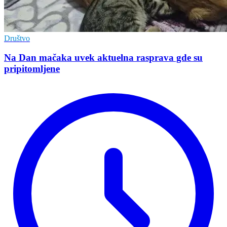
Društvo
Na Dan mačaka uvek aktuelna rasprava gde su
pripitomljene