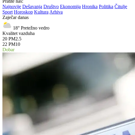
Pratite nas:
Najnovije
Dešavanja
Društvo
Ekonomija
Hronika
Politika
Čitulje
Sport
Horoskop
Kultura
Arhiva
Zaječar danas
18°
Pretežno vedro
Kvalitet vazduha
20
PM2.5
22
PM10
Dobar