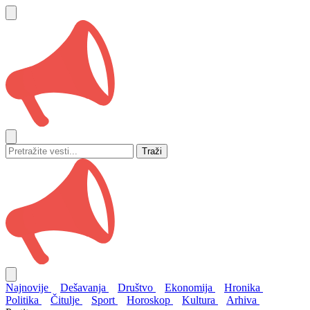
Traži
Najnovije
Dešavanja
Društvo
Ekonomija
Hronika
Politika
Čitulje
Sport
Horoskop
Kultura
Arhiva