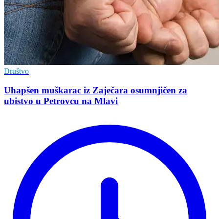
Društvo
Uhapšen muškarac iz Zaječara osumnjičen za
ubistvo u Petrovcu na Mlavi