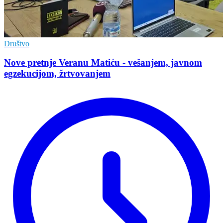
Društvo
Nove pretnje Veranu Matiću - vešanjem, javnom
egzekucijom, žrtvovanjem