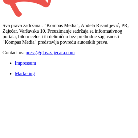
Sva prava zadržana - "Kompas Media", Anđela Risantijević, PR,
Zaječar, Varšavska 10. Preuzimanje sadržaja sa informativnog
portala, bilo u celosti ili delimično bez prethodne saglasnosti
"Kompas Media" predstavlja povredu autorskih prava.
Contact us:
press@glas-zajecara.com
Impressum
Marketing