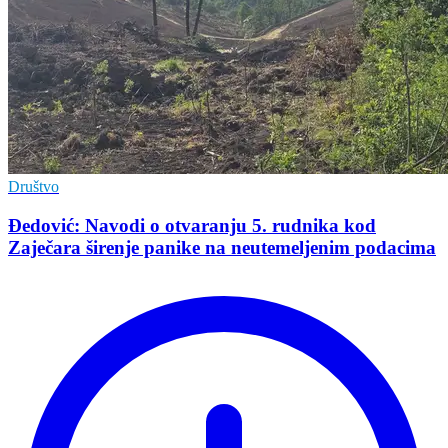
Društvo
Đedović: Navodi o otvaranju 5. rudnika kod
Zaječara širenje panike na neutemeljenim podacima