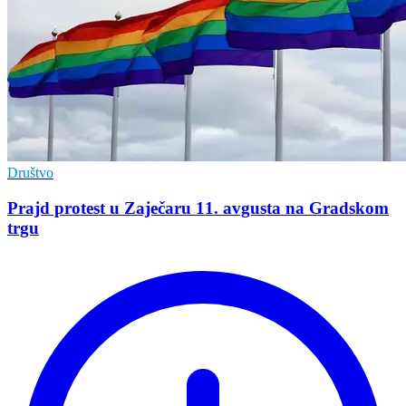
Društvo
Prajd protest u Zaječaru 11. avgusta na Gradskom
trgu