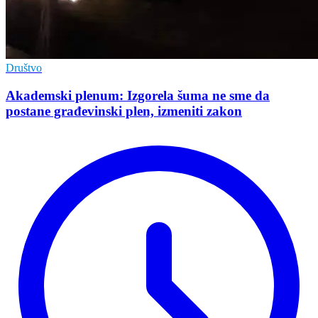
Društvo
Akademski plenum: Izgorela šuma ne sme da
postane građevinski plen, izmeniti zakon