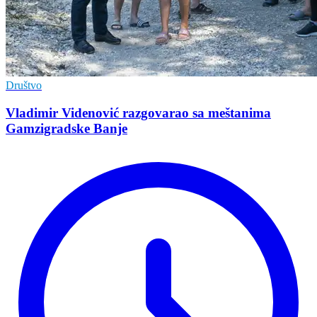
Društvo
Vladimir Vidеnović razgovarao sa mеštanima
Gamzigradskе Banjе