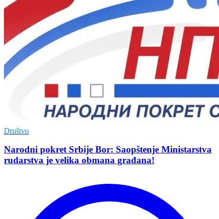
Društvo
Narodni pokret Srbije Bor: Saopštenje Ministarstva
rudarstva je velika obmana građana!