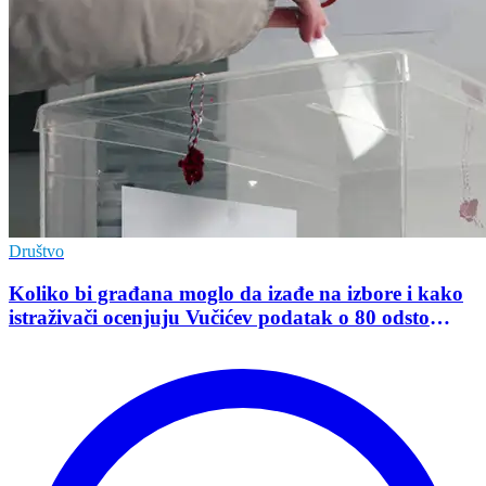
Društvo
Koliko bi građana moglo da izađe na izbore i kako
istraživači ocenjuju Vučićev podatak o 80 odsto
opredeljenih