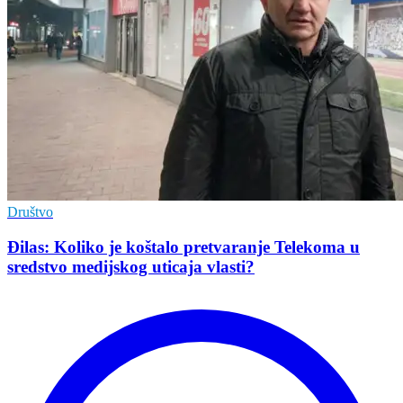
Društvo
Đilas: Koliko je koštalo pretvaranje Telekoma u
sredstvo medijskog uticaja vlasti?