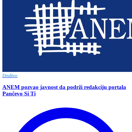
Društvo
ANEM pozvao javnost da podrži redakciju portala
Pančevo Si Ti