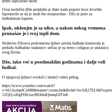
jedne zaječarske škole.
Ovaj neobični džin preplašio je đake kada pojurio kroz dvorište.
Ispostavilo se da je strah bio neopravdan - Džo je jurio za
fudbalskom loptom.
Ipak, uklonjen je sa ulice, a nakon nekog vremena
pronašao je i svoj topli dom.
Nedavno Džoova prekomerna ljubav prema fudbalu kumovala je
prekidu fudbalske utakmice: utrčao je na teren i odigrao je utskmicu
svog života.
Džo, iako već u poodmaklim godinama i dalje voli
fudbal.
O njegovoj ljubavi svedoči i sledeći video prilog.
https://www.youtube.com/watch?
v=bGAympdCuM8&feature=youtu.be&fbclid=IwAR27EL0kFwp
1ZQQ-xHgFHh1ueJBIJdsdQnmqOITm0