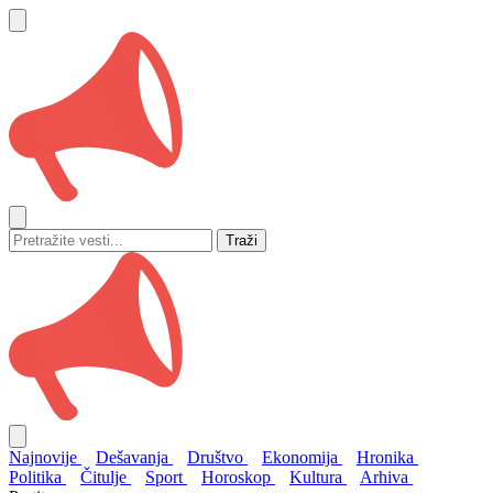
Traži
Najnovije
Dešavanja
Društvo
Ekonomija
Hronika
Politika
Čitulje
Sport
Horoskop
Kultura
Arhiva