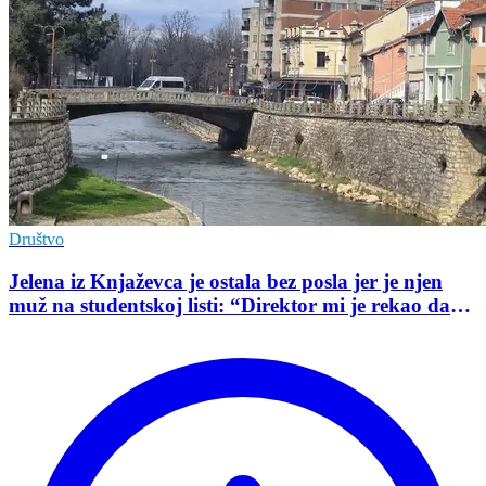
Društvo
Jelena iz Knjaževca je ostala bez posla jer je njen
muž na studentskoj listi: “Direktor mi je rekao da
mu je tako naredio predsednik opštine”