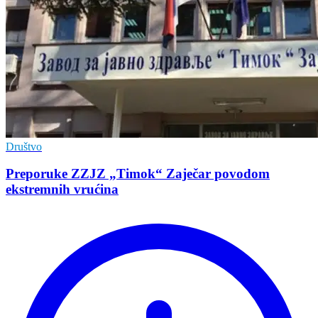
Društvo
Preporuke ZZJZ „Timok“ Zaječar povodom
ekstremnih vrućina