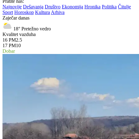
Pratite nas:
Najnovije
Dešavanja
Društvo
Ekonomija
Hronika
Politika
Čitulje
Sport
Horoskop
Kultura
Arhiva
Zaječar danas
18°
Pretežno vedro
Kvalitet vazduha
16
PM2.5
17
PM10
Dobar