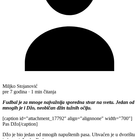
Miljko Stojanović
pre 7 godina
·
1 min čitanja
Fudbal je za mnoge najvažnija sporedna stvar na svetu. Jedan od
mnogih je i Džo, neobičan džin tužnih očiju.
[caption id="attachment_17792" align="alignnone" width="700"]
Pas Džo[/caption]
Džo je bio jedan od mnogih napuštenih pasa. Uhvaćen je u dvorištu