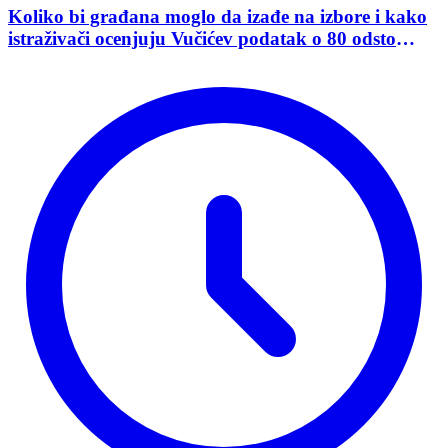
Koliko bi građana moglo da izađe na izbore i kako
istraživači ocenjuju Vučićev podatak o 80 odsto
opredeljenih