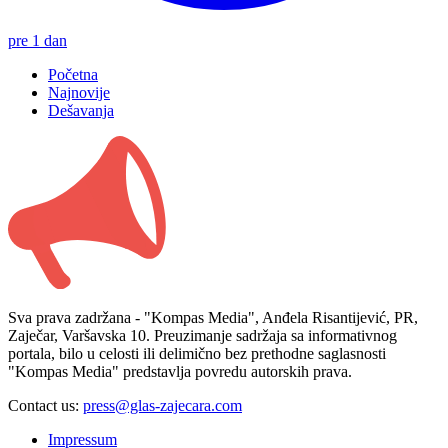
pre 1 dan
Početna
Najnovije
Dešavanja
Sva prava zadržana - "Kompas Media", Anđela Risantijević, PR,
Zaječar, Varšavska 10. Preuzimanje sadržaja sa informativnog
portala, bilo u celosti ili delimično bez prethodne saglasnosti
"Kompas Media" predstavlja povredu autorskih prava.
Contact us:
press@glas-zajecara.com
Impressum