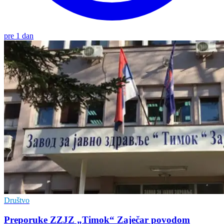
pre 1 dan
Društvo
Preporuke ZZJZ „Timok“ Zaječar povodom