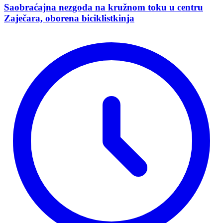
Saobraćajna nezgoda na kružnom toku u centru
Zaječara, oborena biciklistkinja