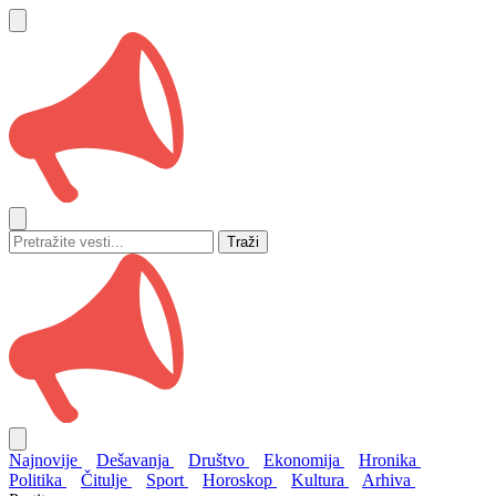
Traži
Najnovije
Dešavanja
Društvo
Ekonomija
Hronika
Politika
Čitulje
Sport
Horoskop
Kultura
Arhiva