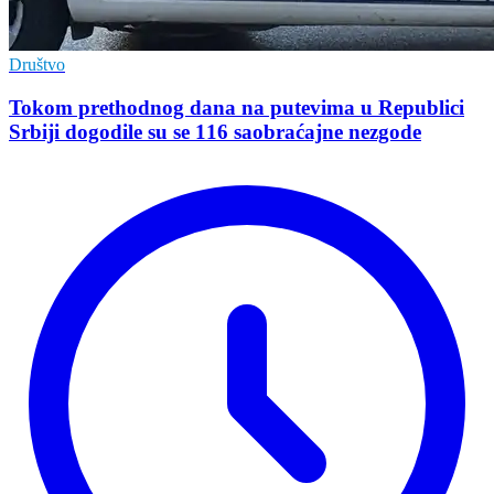
Društvo
Tokom prethodnog dana na putevima u Republici
Srbiji dogodile su se 116 saobraćajne nezgode