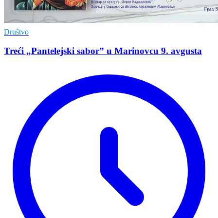
Društvo
Treći „Pantelejski sabor” u Marinovcu 9. avgusta