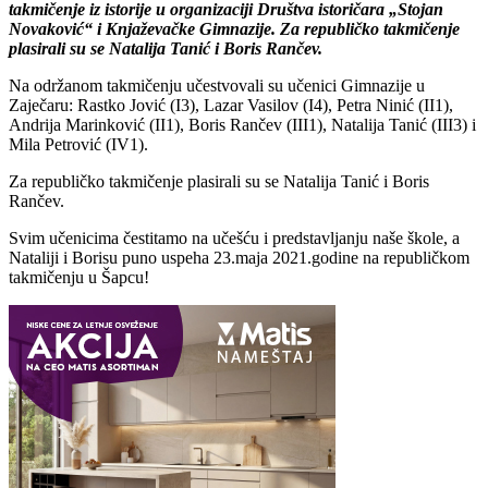
takmičenje iz istorije u organizaciji Društva istoričara „Stojan
Novaković“ i Knjaževačke Gimnazije. Za republičko takmičenje
plasirali su se Natalija Tanić i Boris Rančev.
Na održanom takmičenju učestvovali su učenici Gimnazije u
Zaječaru: Rastko Jović (I3), Lazar Vasilov (I4), Petra Ninić (II1),
Andrija Marinković (II1), Boris Rančev (III1), Natalija Tanić (III3) i
Mila Petrović (IV1).
Za republičko takmičenje plasirali su se Natalija Tanić i Boris
Rančev.
Svim učenicima čestitamo na učešću i predstavljanju naše škole, a
Nataliji i Borisu puno uspeha 23.maja 2021.godine na republičkom
takmičenju u Šapcu!