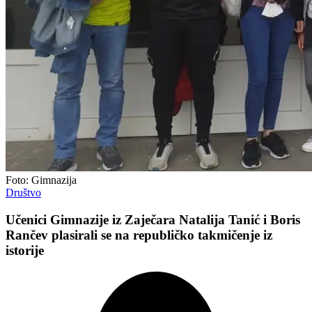
Foto: Gimnazija
Društvo
Učenici Gimnazije iz Zaječara Natalija Tanić i Boris
Rančev plasirali se na republičko takmičenje iz
istorije