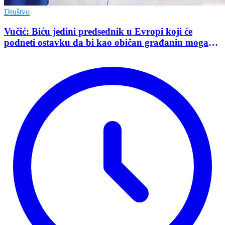
Društvo
Vučić: Biću jedini predsednik u Evropi koji će
podneti ostavku da bi kao običan građanin mogao
da učestvuje u kampanji