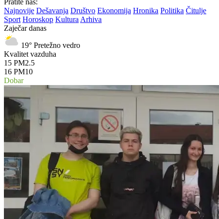
Pratite nas:
Najnovije
Dešavanja
Društvo
Ekonomija
Hronika
Politika
Čitulje
Sport
Horoskop
Kultura
Arhiva
Zaječar danas
19°
Pretežno vedro
Kvalitet vazduha
15
PM2.5
16
PM10
Dobar