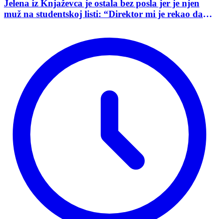
Jelena iz Knjaževca je ostala bez posla jer je njen
muž na studentskoj listi: “Direktor mi je rekao da
mu je tako naredio predsednik opštine”