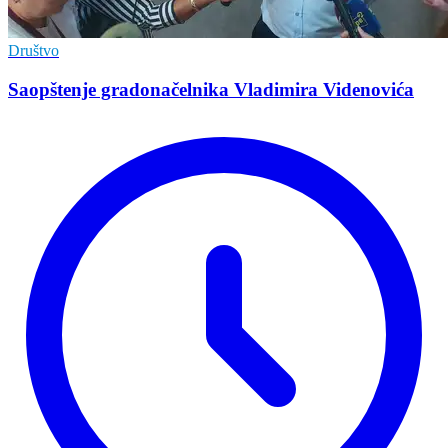
Društvo
Saopštenje gradonačelnika Vladimira Videnovića