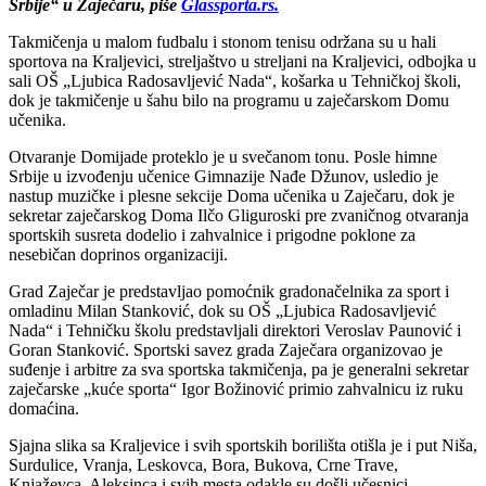
Srbije“ u Zaječaru, piše
Glassporta.rs.
Takmičenja u malom fudbalu i stonom tenisu održana su u hali
sportova na Kraljevici, streljaštvo u streljani na Kraljevici, odbojka u
sali OŠ „Ljubica Radosavljević Nada“, košarka u Tehničkoj školi,
dok je takmičenje u šahu bilo na programu u zaječarskom Domu
učenika.
Otvaranje Domijade proteklo je u svečanom tonu. Posle himne
Srbije u izvođenju učenice Gimnazije Nađe Džunov, usledio je
nastup muzičke i plesne sekcije Doma učenika u Zaječaru, dok je
sekretar zaječarskog Doma Ilčo Gliguroski pre zvaničnog otvaranja
sportskih susreta dodelio i zahvalnice i prigodne poklone za
nesebičan doprinos organizaciji.
Grad Zaječar je predstavljao pomoćnik gradonačelnika za sport i
omladinu Milan Stanković, dok su OŠ „Ljubica Radosavljević
Nada“ i Tehničku školu predstavljali direktori Veroslav Paunović i
Goran Stanković. Sportski savez grada Zaječara organizovao je
suđenje i arbitre za sva sportska takmičenja, pa je generalni sekretar
zaječarske „kuće sporta“ Igor Božinović primio zahvalnicu iz ruku
domaćina.
Sjajna slika sa Kraljevice i svih sportskih borilišta otišla je i put Niša,
Surdulice, Vranja, Leskovca, Bora, Bukova, Crne Trave,
Knjaževca, Aleksinca i svih mesta odakle su došli učesnici