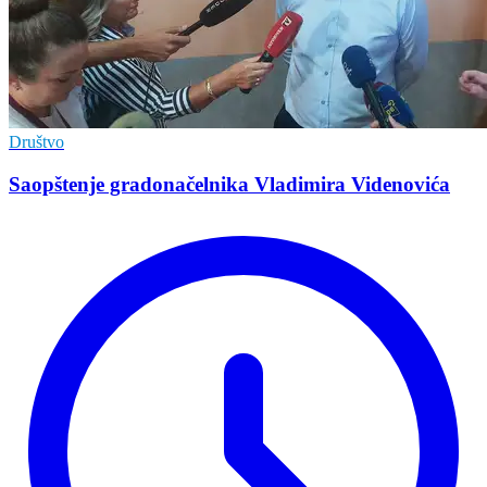
Društvo
Saopštenje gradonačelnika Vladimira Videnovića