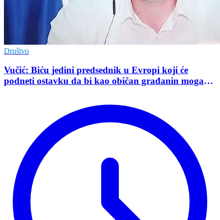
Društvo
Vučić: Biću jedini predsednik u Evropi koji će
podneti ostavku da bi kao običan građanin mogao
da učestvuje u kampanji