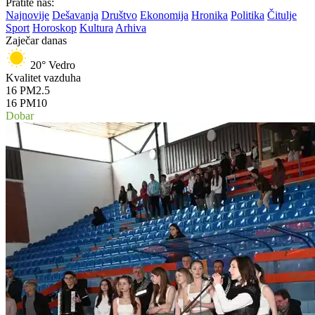
Pratite nas:
Najnovije
Dešavanja
Društvo
Ekonomija
Hronika
Politika
Čitulje
Sport
Horoskop
Kultura
Arhiva
Zaječar danas
20°
Vedro
Kvalitet vazduha
16
PM2.5
16
PM10
Dobar