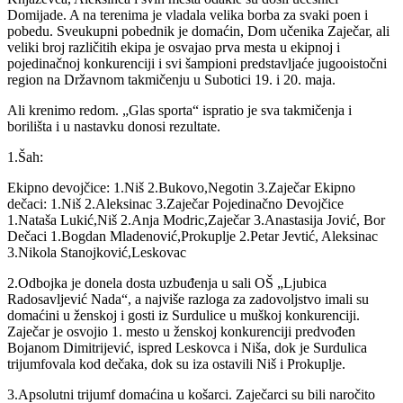
Domijade. A na terenima je vladala velika borba za svaki poen i
pobedu. Sveukupni pobednik je domaćin, Dom učenika Zaječar, ali
veliki broj različitih ekipa je osvajao prva mesta u ekipnoj i
pojedinačnoj konkurenciji i svi šampioni predstavljaće jugooistočni
region na Državnom takmičenju u Subotici 19. i 20. maja.
Ali krenimo redom. „Glas sporta“ ispratio je sva takmičenja i
borilišta i u nastavku donosi rezultate.
1.Šah:
Ekipno devojčice: 1.Niš 2.Bukovo,Negotin 3.Zaječar Ekipno
dečaci: 1.Niš 2.Aleksinac 3.Zaječar Pojedinačno Devojčice
1.Nataša Lukić,Niš 2.Anja Modric,Zaječar 3.Anastasija Jović, Bor
Dečaci 1.Bogdan Mladenović,Prokuplje 2.Petar Jevtić, Aleksinac
3.Nikola Stanojković,Leskovac
2.Odbojka je donela dosta uzbuđenja u sali OŠ „Ljubica
Radosavljević Nada“, a najviše razloga za zadovoljstvo imali su
domaćini u ženskoj i gosti iz Surdulice u muškoj konkurenciji.
Zaječar je osvojio 1. mesto u ženskoj konkurenciji predvođen
Bojanom Dimitrijević, ispred Leskovca i Niša, dok je Surdulica
trijumfovala kod dečaka, dok su iza ostavili Niš i Prokuplje.
3.Apsolutni trijumf domaćina u košarci. Zaječarci su bili naročito