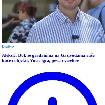
Društvo
Aleksić: Dok se građanima na Gazivodama ruše
kuće i objekti, Vučić igra, peva i veseli se