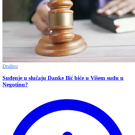
Društvo
Suđenje u slučaju Danke Ilić biće u Višem sudu u
Negotinu?