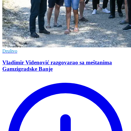
Društvo
Vladimir Vidеnović razgovarao sa mеštanima
Gamzigradskе Banjе