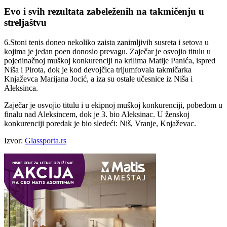
Evo i svih rezultata zabeleženih na takmičenju u
streljaštvu
6.Stoni tenis doneo nekoliko zaista zanimljivih susreta i setova u
kojima je jedan poen donosio prevagu. Zaječar je osvojio titulu u
pojedinačnoj muškoj konkurenciji na krilima Matije Panića, ispred
Niša i Pirota, dok je kod devojčica trijumfovala takmičarka
Knjaževca Marijana Jocić, a iza su ostale učesnice iz Niša i
Aleksinca.
Zaječar je osvojio titulu i u ekipnoj muškoj konkurenciji, pobedom u
finalu nad Aleksincem, dok je 3. bio Aleksinac. U ženskoj
konkurenciji poredak je bio sledeći: Niš, Vranje, Knjaževac.
Izvor:
Glassporta.rs