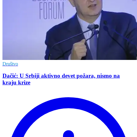
Društvo
Dačić: U Srbiji aktivno devet požara, nismo na
kraju krize