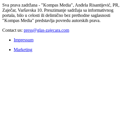
Sva prava zadržana - "Kompas Media", Anđela Risantijević, PR,
Zaječar, Varšavska 10. Preuzimanje sadržaja sa informativnog
portala, bilo u celosti ili delimično bez prethodne saglasnosti
"Kompas Media" predstavlja povredu autorskih prava.
Contact us:
press@glas-zajecara.com
Impressum
Marketing