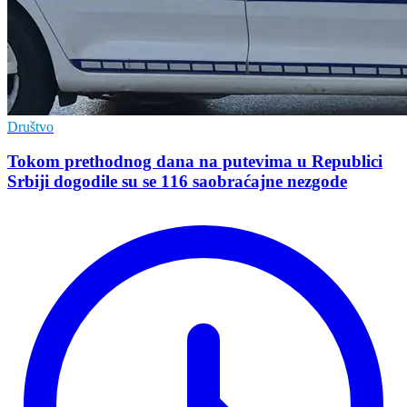
Društvo
Tokom prethodnog dana na putevima u Republici
Srbiji dogodile su se 116 saobraćajne nezgode