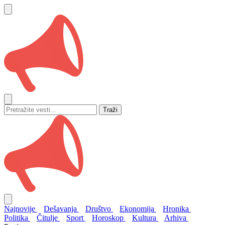
Traži
Najnovije
Dešavanja
Društvo
Ekonomija
Hronika
Politika
Čitulje
Sport
Horoskop
Kultura
Arhiva