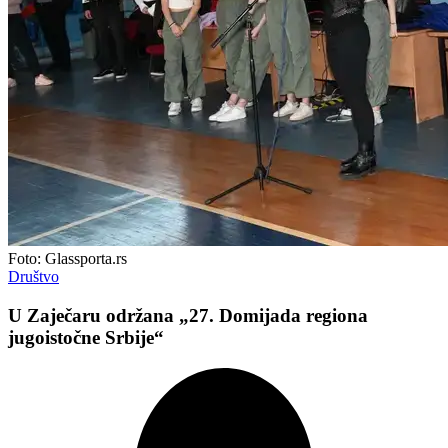
Foto: Glassporta.rs
Društvo
U Zaječaru održana „27. Domijada regiona
jugoistočne Srbije“