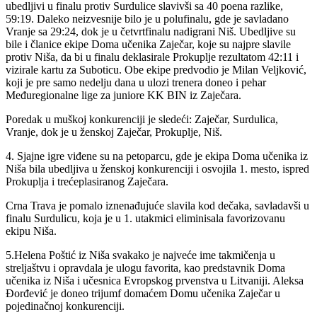
ubedljivi u finalu protiv Surdulice slavivši sa 40 poena razlike,
59:19. Daleko neizvesnije bilo je u polufinalu, gde je savladano
Vranje sa 29:24, dok je u četvrtfinalu nadigrani Niš. Ubedljive su
bile i članice ekipe Doma učenika Zaječar, koje su najpre slavile
protiv Niša, da bi u finalu deklasirale Prokuplje rezultatom 42:11 i
vizirale kartu za Suboticu. Obe ekipe predvodio je Milan Veljković,
koji je pre samo nedelju dana u ulozi trenera doneo i pehar
Međuregionalne lige za juniore KK BIN iz Zaječara.
Poredak u muškoj konkurenciji je sledeći: Zaječar, Surdulica,
Vranje, dok je u ženskoj Zaječar, Prokuplje, Niš.
4. Sjajne igre viđene su na petoparcu, gde je ekipa Doma učenika iz
Niša bila ubedljiva u ženskoj konkurenciji i osvojila 1. mesto, ispred
Prokuplja i trećeplasiranog Zaječara.
Crna Trava je pomalo iznenađujuće slavila kod dečaka, savladavši u
finalu Surdulicu, koja je u 1. utakmici eliminisala favorizovanu
ekipu Niša.
5.Helena Poštić iz Niša svakako je najveće ime takmičenja u
streljaštvu i opravdala je ulogu favorita, kao predstavnik Doma
učenika iz Niša i učesnica Evropskog prvenstva u Litvaniji. Aleksa
Đorđević je doneo trijumf domaćem Domu učenika Zaječar u
pojedinačnoj konkurenciji.