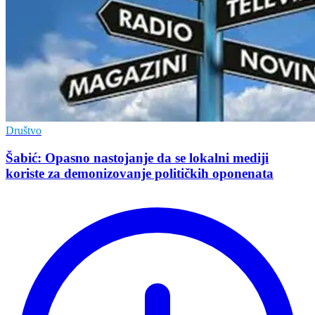
Društvo
Šabić: Opasno nastojanje da se lokalni mediji
koriste za demonizovanje političkih oponenata