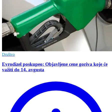
Društvo
Evrodizel poskupeo: Objavljene cene goriva koje će
važiti do 14. avgusta