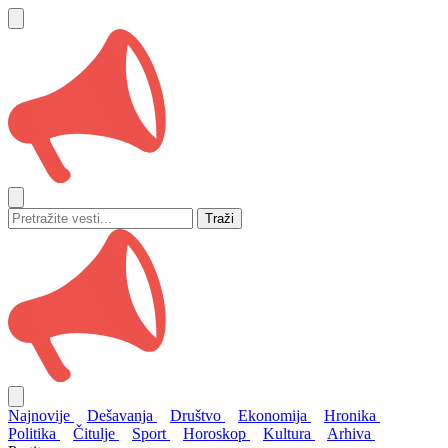
Traži
Najnovije
Dešavanja
Društvo
Ekonomija
Hronika
Politika
Čitulje
Sport
Horoskop
Kultura
Arhiva