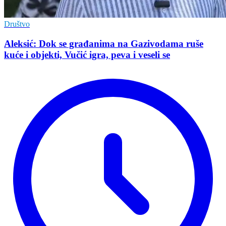
Društvo
Aleksić: Dok se građanima na Gazivodama ruše
kuće i objekti, Vučić igra, peva i veseli se