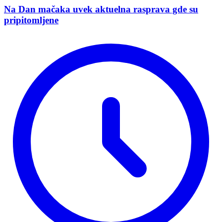
Na Dan mačaka uvek aktuelna rasprava gde su
pripitomljene