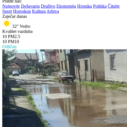
Pratite nas:
Najnovije
Dešavanja
Društvo
Ekonomija
Hronika
Politika
Čitulje
Sport
Horoskop
Kultura
Arhiva
Zaječar danas
32°
Vedro
Kvalitet vazduha
10
PM2.5
10
PM10
Odličan