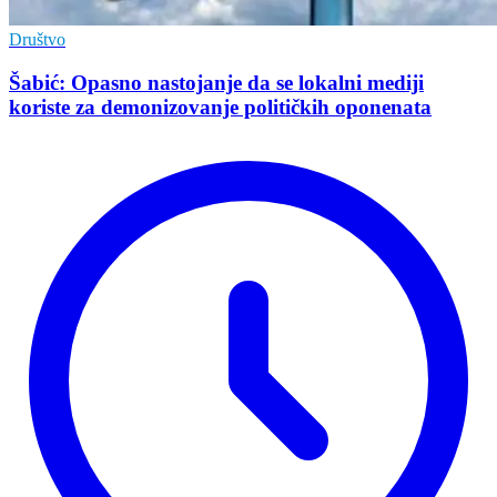
Društvo
Šabić: Opasno nastojanje da se lokalni mediji
koriste za demonizovanje političkih oponenata