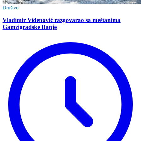
Društvo
Vladimir Vidеnović razgovarao sa mеštanima
Gamzigradskе Banjе