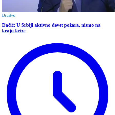
Društvo
Dačić: U Srbiji aktivno devet požara, nismo na
kraju krize