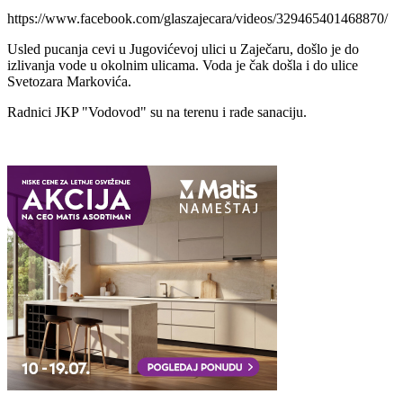
https://www.facebook.com/glaszajecara/videos/329465401468870/
Usled pucanja cevi u Jugovićevoj ulici u Zaječaru, došlo je do
izlivanja vode u okolnim ulicama. Voda je čak došla i do ulice
Svetozara Markovića.
Radnici JKP "Vodovod" su na terenu i rade sanaciju.