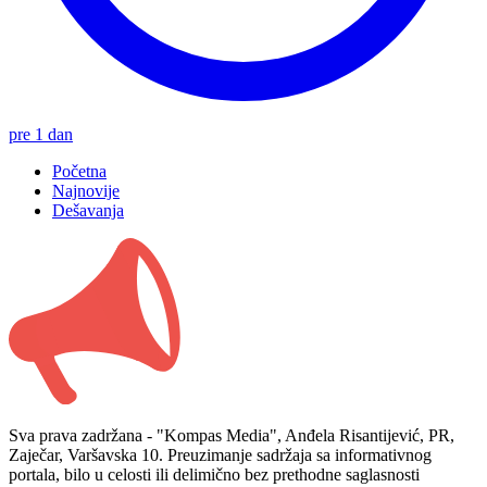
pre 1 dan
Početna
Najnovije
Dešavanja
Sva prava zadržana - "Kompas Media", Anđela Risantijević, PR,
Zaječar, Varšavska 10. Preuzimanje sadržaja sa informativnog
portala, bilo u celosti ili delimično bez prethodne saglasnosti