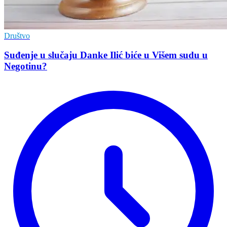
Društvo
Suđenje u slučaju Danke Ilić biće u Višem sudu u
Negotinu?