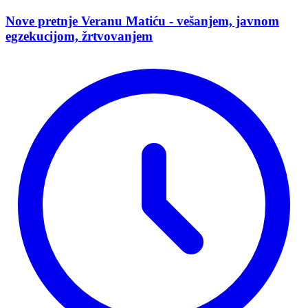
Nove pretnje Veranu Matiću - vešanjem, javnom
egzekucijom, žrtvovanjem