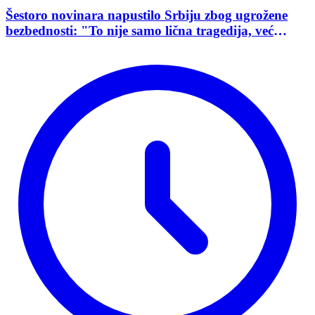
Šestoro novinara napustilo Srbiju zbog ugrožene
bezbednosti: "To nije samo lična tragedija, već
pokazatelj stanja demokratije"