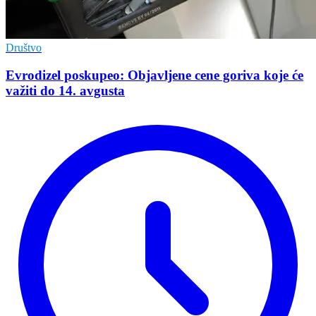
Društvo
Evrodizel poskupeo: Objavljene cene goriva koje će
važiti do 14. avgusta