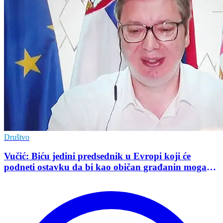
Društvo
Vučić: Biću jedini predsednik u Evropi koji će
podneti ostavku da bi kao običan građanin mogao
da učestvuje u kampanji