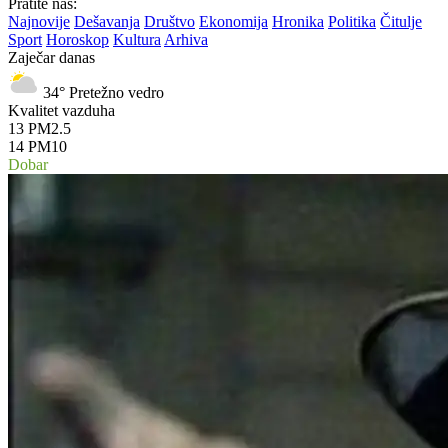
Pratite nas:
Najnovije
Dešavanja
Društvo
Ekonomija
Hronika
Politika
Čitulje
Sport
Horoskop
Kultura
Arhiva
Zaječar danas
34°
Pretežno vedro
Kvalitet vazduha
13
PM2.5
14
PM10
Dobar