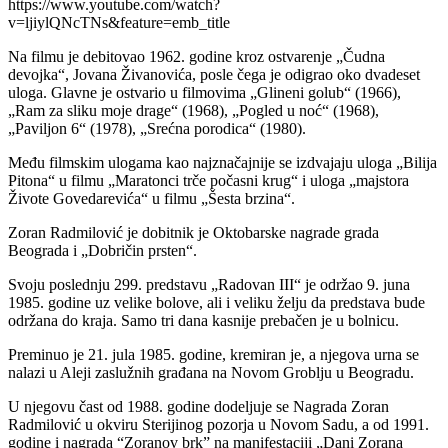
https://www.youtube.com/watch?
v=ljiylQNcTNs&feature=emb_title
Na filmu je debitovao 1962. godine kroz ostvarenje „Čudna
devojka“, Jovana Živanovića, posle čega je odigrao oko dvadeset
uloga. Glavne je ostvario u filmovima „Glineni golub“ (1966),
„Ram za sliku moje drage“ (1968), „Pogled u noć“ (1968),
„Paviljon 6“ (1978), „Srećna porodica“ (1980).
Među filmskim ulogama kao najznačajnije se izdvajaju uloga „Bilija
Pitona“ u filmu „Maratonci trče počasni krug“ i uloga „majstora
Živote Govedarevića“ u filmu „Šesta brzina“.
Zoran Radmilović je dobitnik je Oktobarske nagrade grada
Beograda i „Dobričin prsten“.
Svoju poslednju 299. predstavu „Radovan III“ je održao 9. juna
1985. godine uz velike bolove, ali i veliku želju da predstava bude
održana do kraja. Samo tri dana kasnije prebačen je u bolnicu.
Preminuo je 21. jula 1985. godine, kremiran je, a njegova urna se
nalazi u Aleji zaslužnih građana na Novom Groblju u Beogradu.
U njegovu čast od 1988. godine dodeljuje se Nagrada Zoran
Radmilović u okviru Sterijinog pozorja u Novom Sadu, a od 1991.
godine i nagrada “Zoranov brk” na manifestaciji „Dani Zorana