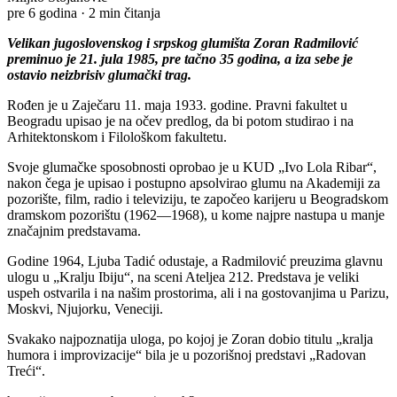
pre 6 godina
·
2 min čitanja
Velikan jugoslovenskog i srpskog glumišta Zoran Radmilović
preminuo je 21. jula 1985, pre tačno 35 godina, a iza sebe je
ostavio neizbrisiv glumački trag.
Rođen je u Zaječaru 11. maja 1933. godine. Pravni fakultet u
Beogradu upisao je na očev predlog, da bi potom studirao i na
Arhitektonskom i Filološkom fakultetu.
Svoje glumačke sposobnosti oprobao je u KUD „Ivo Lola Ribar“,
nakon čega je upisao i postupno apsolvirao glumu na Akademiji za
pozorište, film, radio i televiziju, te započeo karijeru u Beogradskom
dramskom pozorištu (1962—1968), u kome najpre nastupa u manje
značajnim predstavama.
Godine 1964, Ljuba Tadić odustaje, a Radmilović preuzima glavnu
ulogu u „Kralju Ibiju“, na sceni Ateljea 212. Predstava je veliki
uspeh ostvarila i na našim prostorima, ali i na gostovanjima u Parizu,
Moskvi, Njujorku, Veneciji.
Svakako najpoznatija uloga, po kojoj je Zoran dobio titulu „kralja
humora i improvizacije“ bila je u pozorišnoj predstavi „Radovan
Treći“.