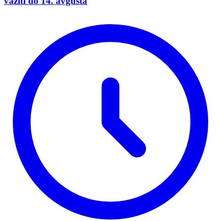
važiti do 14. avgusta