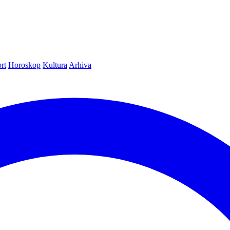
rt
Horoskop
Kultura
Arhiva