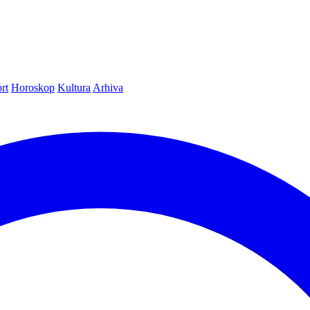
rt
Horoskop
Kultura
Arhiva