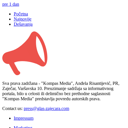
pre 1 dan
Početna
Najnovije
Dešavanja
Sva prava zadržana - "Kompas Media", Anđela Risantijević, PR,
Zaječar, Varšavska 10. Preuzimanje sadržaja sa informativnog
portala, bilo u celosti ili delimično bez prethodne saglasnosti
"Kompas Media" predstavlja povredu autorskih prava.
Contact us:
press@glas-zajecara.com
Impressum
Marketing