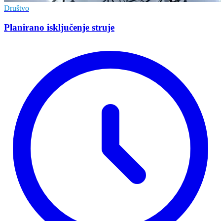
Društvo
Planirano isključenje struje