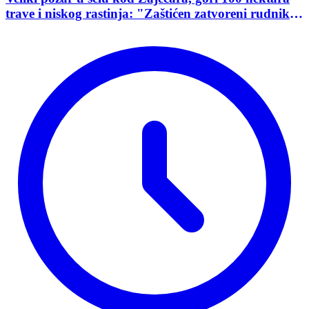
trave i niskog rastinja: "Zaštićen zatvoreni rudnik
uranijuma"