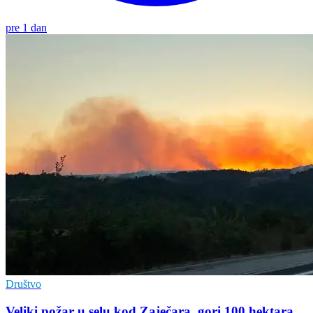
pre 1 dan
Društvo
Veliki požar u selu kod Zaječara, gori 100 hektara