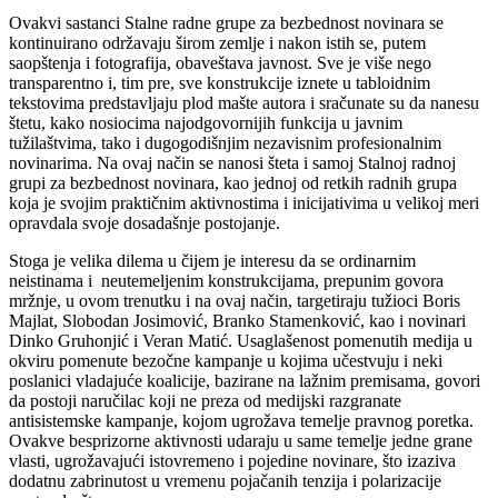
Ovakvi sastanci Stalne radne grupe za bezbednost novinara se
kontinuirano održavaju širom zemlje i nakon istih se, putem
saopštenja i fotografija, obaveštava javnost. Sve je više nego
transparentno i, tim pre, sve konstrukcije iznete u tabloidnim
tekstovima predstavljaju plod mašte autora i sračunate su da nanesu
štetu, kako nosiocima najodgovornijih funkcija u javnim
tužilaštvima, tako i dugogodišnjim nezavisnim profesionalnim
novinarima. Na ovaj način se nanosi šteta i samoj Stalnoj radnoj
grupi za bezbednost novinara, kao jednoj od retkih radnih grupa
koja je svojim praktičnim aktivnostima i inicijativima u velikoj meri
opravdala svoje dosadašnje postojanje.
Stoga je velika dilema u čijem je interesu da se ordinarnim
neistinama i neutemeljenim konstrukcijama, prepunim govora
mržnje, u ovom trenutku i na ovaj način, targetiraju tužioci Boris
Majlat, Slobodan Josimović, Branko Stamenković, kao i novinari
Dinko Gruhonjić i Veran Matić. Usaglašenost pomenutih medija u
okviru pomenute bezočne kampanje u kojima učestvuju i neki
poslanici vladajuće koalicije, bazirane na lažnim premisama, govori
da postoji naručilac koji ne preza od medijski razgranate
antisistemske kampanje, kojom ugrožava temelje pravnog poretka.
Ovakve besprizorne aktivnosti udaraju u same temelje jedne grane
vlasti, ugrožavajući istovremeno i pojedine novinare, što izaziva
dodatnu zabrinutost u vremenu pojačanih tenzija i polarizacije