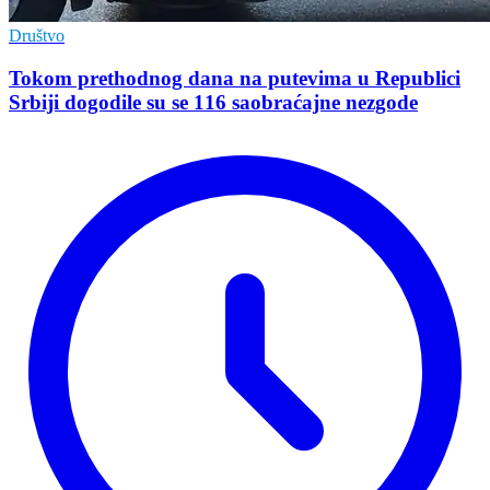
Društvo
Tokom prethodnog dana na putevima u Republici
Srbiji dogodile su se 116 saobraćajne nezgode