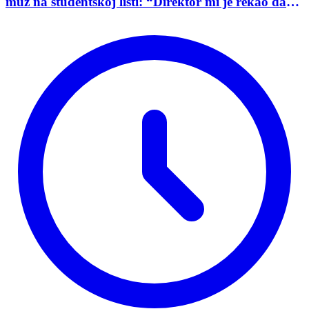
muž na studentskoj listi: “Direktor mi je rekao da
mu je tako naredio predsednik opštine”