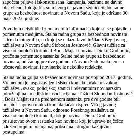
započeta prljava i iskonstruisana kampanja, bazirana na davno
objavljenoj fotografiji, snimljenoj na javnoj sednici Stalne radne
grupe za bezbednost novinara u Novom Sadu, koja je održana 30.
maja 2023. godine.
Povodom neistinitih i zlonamernih informacija koje su se pojavile u
pomenutim medijima, Stalna radna grupa za bezbednost novinara
ističe da fotografija, na kojoj se nalaze Javni tužilac Višeg javnog
tužilaštva u Novom Sadu Slobodan Josimović, Glavni tužilac za
visokotehnološki kriminal Boris Majlat i novinar Dinko Gruhonjić,
potiče sa pomenutog sastanka Stalne radne grupe za bezbednost
novinara, održanog pre dve godine u Novom Sadu na kojem su
učestovali novinari i novinarke iz nekoliko redakcija.
Stalna radna grupa za bezbednost novinara postoji od 2017. godine.
Vremenom je uspostavljen i sistem kontakt tačaka u svakom
tužilaštvu, svakoj policijskoj stanici i relevantnim novinarskim
udruženjima i medijskim asocijacijama. Tužioci Slobodan Josimović
i Boris Majlat su na predmetnom sastanku pre dve godine bili
prisutni upravo u ulozi kontakt tačaka ispred Višeg javnog
tužilaštva u Novom Sadu, odnosno Posebnog tužilaštva za
visokotehnološki kriminal, dok je novinar Dinko Gruhonjić
prisustovao ovom sastanku kao novinar koji je upravo najčešće
izložen brojnim pretnjama, pritiscima i drugim kažnjivim
postupcima.