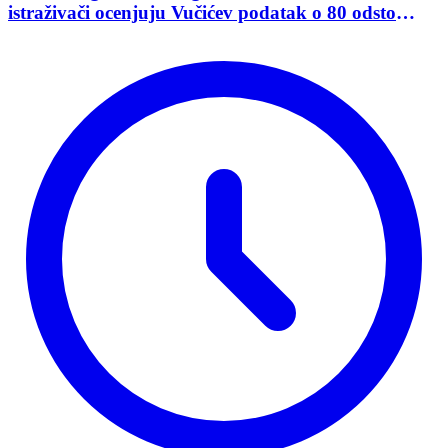
istraživači ocenjuju Vučićev podatak o 80 odsto
opredeljenih