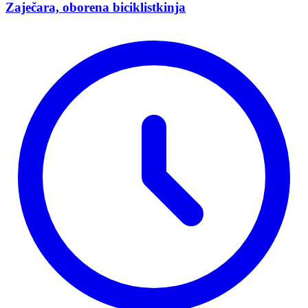
Zaječara, oborena biciklistkinja