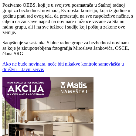
Pozivamo OEBS, koji je u svojstvu posmatrača u Stalnoj radnoj
grupi za bezbednost novinara, Evropsku komisiju, koja iz godine u
godinu prati rad ovog tela, da protestuju na sve raspoložive načine, s
ciljem da zaustave napad na novinare i tužioce vezane za Stalnu
radnu grupu, ali i na sve tužioce i sudije koji poštuju zakone ove
zemlje.
Saopštenje sa sastanka Stalne radne grupe za bezbednost novinara
sa koje je zloupotrebljena fotografija Miroslava Jankovića, OSCE,
člana SRG
Ako ne bude novinara, neće biti nikakve kontrole samovlašća u
društvu – Javni servis