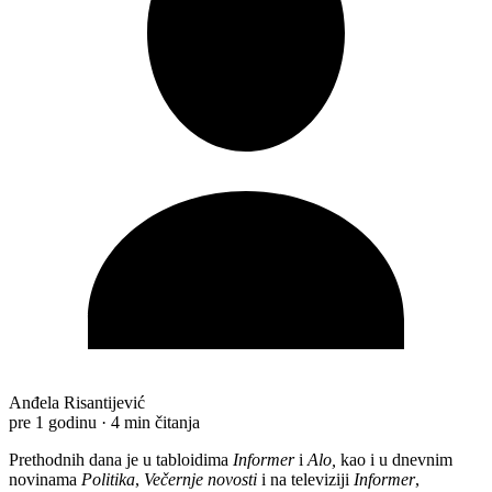
Anđela Risantijević
pre 1 godinu
·
4 min čitanja
Prethodnih dana je u tabloidima
Informer
i
Alo,
kao i u dnevnim
novinama
Politika
,
Večernje novosti
i na televiziji
Informer
,