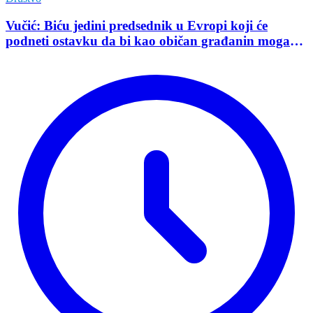
Vučić: Biću jedini predsednik u Evropi koji će
podneti ostavku da bi kao običan građanin mogao
da učestvuje u kampanji