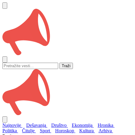
Traži
Najnovije
Dešavanja
Društvo
Ekonomija
Hronika
Politika
Čitulje
Sport
Horoskop
Kultura
Arhiva