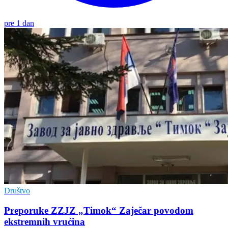
pre 1 dan
Društvo
Preporuke ZZJZ „Timok“ Zaječar povodom
ekstremnih vrućina