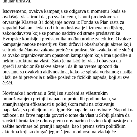
unutar društva.
Istovremeno, ovakva kampanja se odigrava u momentu kada se
ovdašnja vlast trudi da, po svaku cenu, ispuni preduslove za
otvaranje Klastera 3 i dobijanje novca iz Fonda za Plan rasta za
zapadni Balkan. Jedan od tih preduslova je i izmena medijskog
zakonodavstva koje se pomno nadzire od strane predstavnika
Evropske komisije i predstavnika međunarodne zajednice. Ovakve
kampanje nanose nemerljivu štetu državi i obeshrabruju aktere koji
se trude da članove zakona pretoče u praksu, što svakako nije slučaj
sa ovako organizovanom opasnom kampanjom koja ima uporište u
nekim strukturama vlasti. Zato je na istoj toj vlasti obaveza da
spreči i sankcioniše takve aktere i da ih na vreme upozori da
prestanu sa ovakvim aktivnostima, kako se spirala verbalnog nasilja
i laži ne bi pretvorila u teške posledice fizičkih napada, koji su sve
češći.
Novinarke i novinari u Srbiji su suočeni sa višestrukim
umnožavanjem pretnji i napada u proteklih godinu dana, sa
smanjivanjem efikasnosti u policijskom radu na otkrivanju
napadača, sa policijom koja ignoriše napade na novinare. Napad i na
tužioce i na žrtve napada govori o tome da vlast u Srbiji planira da
zaoštri i brutalizuje odnos prema novinarima i svima koji nastoje da
zaštite novinare od pretnji i napada, kao i prema svim političkim
akterima koji su drugačijeg mišljena u odnosu na vladajuće.