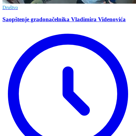
Društvo
Saopštenje gradonačelnika Vladimira Videnovića