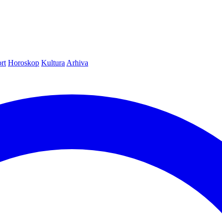
rt
Horoskop
Kultura
Arhiva