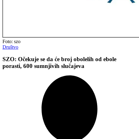
Foto: szo
Društvo
SZO: Očekuje se da će broj obolelih od ebole
porasti, 600 sumnjivih slučajeva