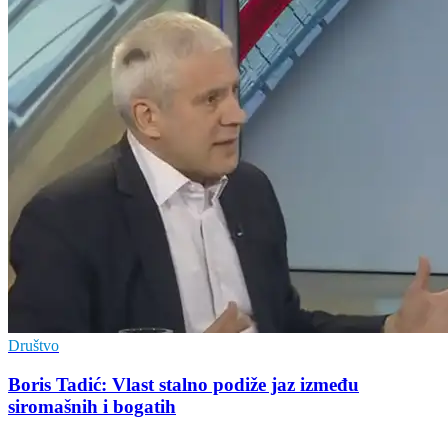
Društvo
Boris Tadić: Vlast stalno podiže jaz između
siromašnih i bogatih