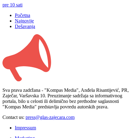
pre 10 sati
Početna
Najnovije
Dešavanja
Sva prava zadržana - "Kompas Media", Anđela Risantijević, PR,
Zaječar, Varšavska 10. Preuzimanje sadržaja sa informativnog
portala, bilo u celosti ili delimično bez prethodne saglasnosti
"Kompas Media" predstavlja povredu autorskih prava.
Contact us:
press@glas-zajecara.com
Impressum