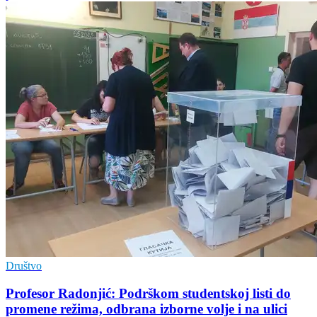
Društvo
Profesor Radonjić: Podrškom studentskoj listi do
promene režima, odbrana izborne volje i na ulici