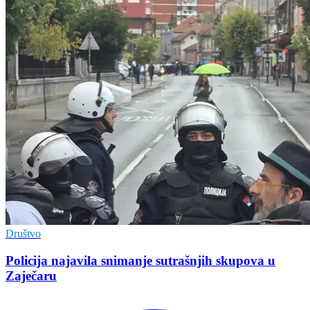
Društvo
Policija najavila snimanje sutrašnjih skupova u
Zaječaru