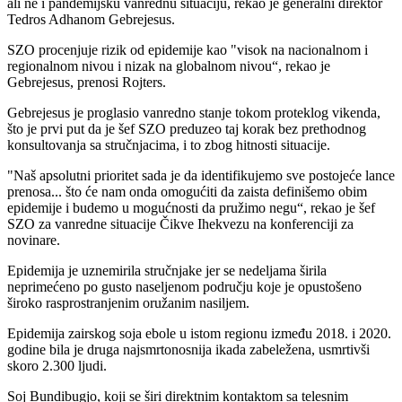
ali ne i pandemijsku vanrednu situaciju, rekao je generalni direktor
Tedros Adhanom Gebrejesus.
SZO procenjuje rizik od epidemije kao "visok na nacionalnom i
regionalnom nivou i nizak na globalnom nivou“, rekao je
Gebrejesus, prenosi Rojters.
Gebrejesus je proglasio vanredno stanje tokom proteklog vikenda,
što je prvi put da je šef SZO preduzeo taj korak bez prethodnog
konsultovanja sa stručnjacima, i to zbog hitnosti situacije.
"Naš apsolutni prioritet sada je da identifikujemo sve postojeće lance
prenosa... što će nam onda omogućiti da zaista definišemo obim
epidemije i budemo u mogućnosti da pružimo negu“, rekao je šef
SZO za vanredne situacije Čikve Ihekvezu na konferenciji za
novinare.
Epidemija je uznemirila stručnjake jer se nedeljama širila
neprimećeno po gusto naseljenom području koje je opustošeno
široko rasprostranjenim oružanim nasiljem.
Epidemija zairskog soja ebole u ​​istom regionu između 2018. i 2020.
godine bila je druga najsmrtonosnija ikada zabeležena, usmrtivši
skoro 2.300 ljudi.
Soj Bundibugjo, koji se širi direktnim kontaktom sa telesnim