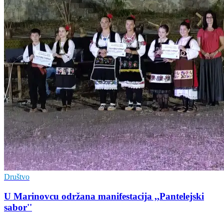
Društvo
U Marinovcu održana manifestacija ,,Pantelejski
sabor''