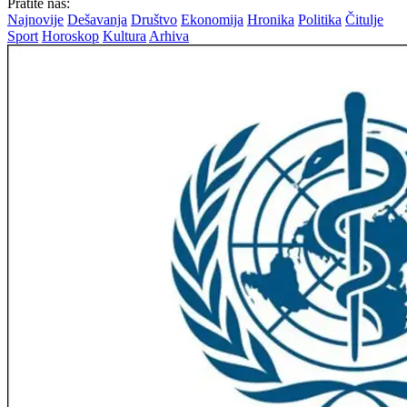
Pratite nas:
Najnovije
Dešavanja
Društvo
Ekonomija
Hronika
Politika
Čitulje
Sport
Horoskop
Kultura
Arhiva