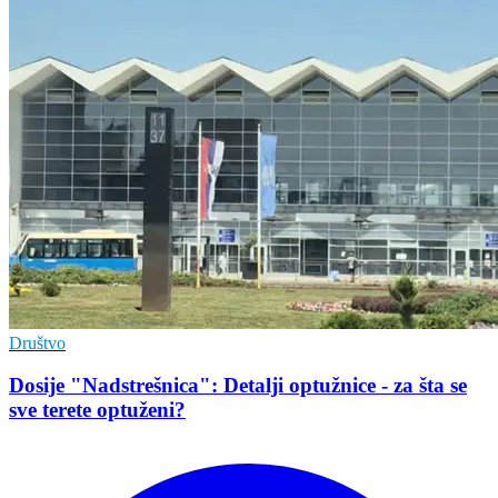
Društvo
Dosije "Nadstrešnica": Detalji optužnice - za šta se
sve terete optuženi?