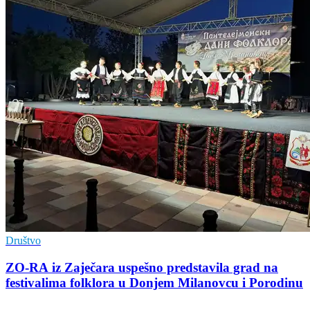
Društvo
ZO-RA iz Zaječara uspešno predstavila grad na
festivalima folklora u Donjem Milanovcu i Porodinu