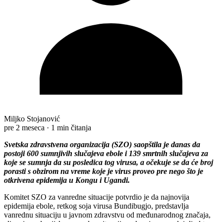
Miljko Stojanović
pre 2 meseca
·
1 min čitanja
Svetska zdravstvena organizacija (SZO) saopštila je danas da
postoji 600 sumnjivih slučajeva ebole i 139 smrtnih slučajeva za
koje se sumnja da su posledica tog virusa, a očekuje se da će broj
porasti s obzirom na vreme koje je virus proveo pre nego što je
otkrivena epidemija u Kongu i Ugandi.
Komitet SZO za vanredne situacije potvrdio je da najnovija
epidemija ebole, retkog soja virusa Bundibugjo, predstavlja
vanrednu situaciju u javnom zdravstvu od međunarodnog značaja,