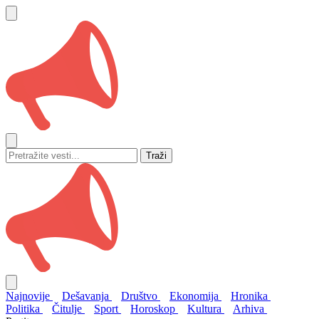
Traži
Najnovije
Dešavanja
Društvo
Ekonomija
Hronika
Politika
Čitulje
Sport
Horoskop
Kultura
Arhiva