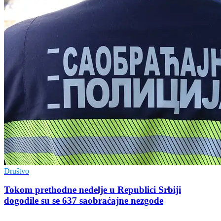
Društvo
Tokom prethodne nedelje u Republici Srbiji
dogodile su se 637 saobraćajne nezgode