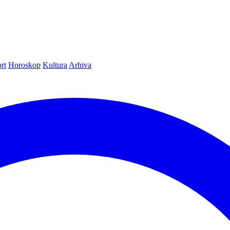
rt
Horoskop
Kultura
Arhiva