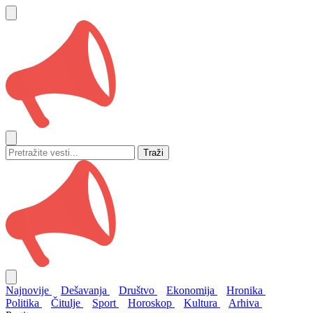
Traži
Najnovije
Dešavanja
Društvo
Ekonomija
Hronika
Politika
Čitulje
Sport
Horoskop
Kultura
Arhiva