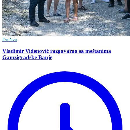
Društvo
Vladimir Vidеnović razgovarao sa mеštanima
Gamzigradskе Banjе