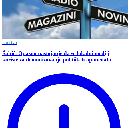
Društvo
Šabić: Opasno nastojanje da se lokalni mediji
koriste za demonizovanje političkih oponenata