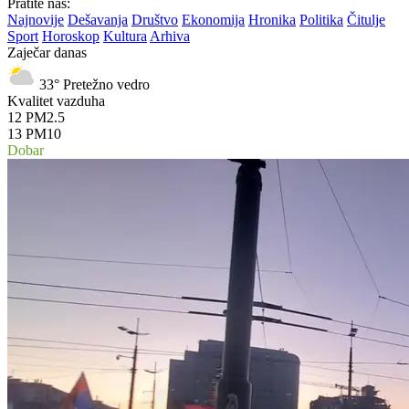
Pratite nas:
Najnovije
Dešavanja
Društvo
Ekonomija
Hronika
Politika
Čitulje
Sport
Horoskop
Kultura
Arhiva
Zaječar danas
33°
Pretežno vedro
Kvalitet vazduha
12
PM2.5
13
PM10
Dobar