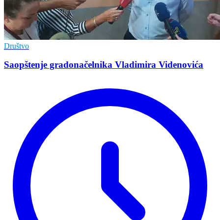
Društvo
Saopštenje gradonačelnika Vladimira Videnovića