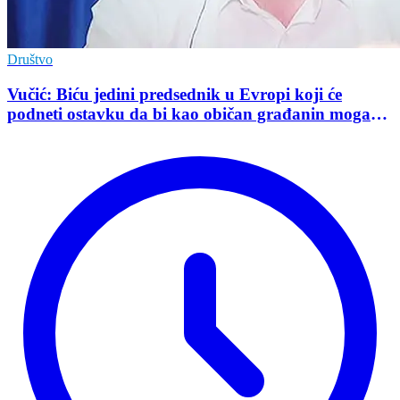
Društvo
Vučić: Biću jedini predsednik u Evropi koji će
podneti ostavku da bi kao običan građanin mogao
da učestvuje u kampanji