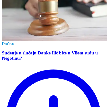
Društvo
Suđenje u slučaju Danke Ilić biće u Višem sudu u
Negotinu?