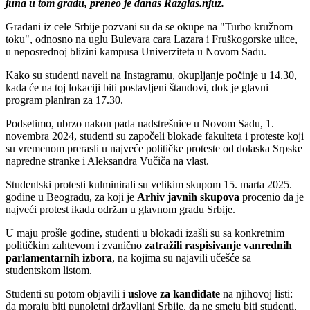
juna u tom gradu, preneo je danas Razglas.njuz.
Građani iz cele Srbije pozvani su da se okupe na "Turbo kružnom
toku", odnosno na uglu Bulevara cara Lazara i Fruškogorske ulice,
u neposrednoj blizini kampusa Univerziteta u Novom Sadu.
Kako su studenti naveli na Instagramu, okupljanje počinje u 14.30,
kada će na toj lokaciji biti postavljeni štandovi, dok je glavni
program planiran za 17.30.
Podsetimo, ubrzo nakon pada nadstrešnice u Novom Sadu, 1.
novembra 2024, studenti su započeli blokade fakulteta i proteste koji
su vremenom prerasli u najveće političke proteste od dolaska Srpske
napredne stranke i Aleksandra Vučiča na vlast.
Studentski protesti kulminirali su velikim skupom 15. marta 2025.
godine u Beogradu, za koji je
Arhiv javnih skupova
procenio da je
najveći protest ikada održan u glavnom gradu Srbije.
U maju prošle godine, studenti u blokadi izašli su sa konkretnim
političkim zahtevom i zvanično
zatražili raspisivanje vanrednih
parlamentarnih izbora
, na kojima su najavili učešće sa
studentskom listom.
Studenti su potom objavili i
uslove za kandidate
na njihovoj listi:
da moraju biti punoletni državljani Srbije, da ne smeju biti studenti,