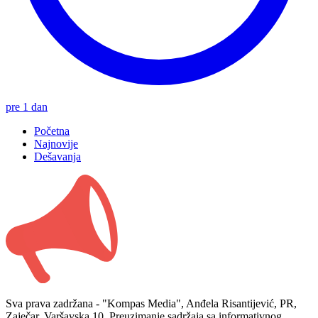
pre 1 dan
Početna
Najnovije
Dešavanja
Sva prava zadržana - "Kompas Media", Anđela Risantijević, PR,
Zaječar, Varšavska 10. Preuzimanje sadržaja sa informativnog