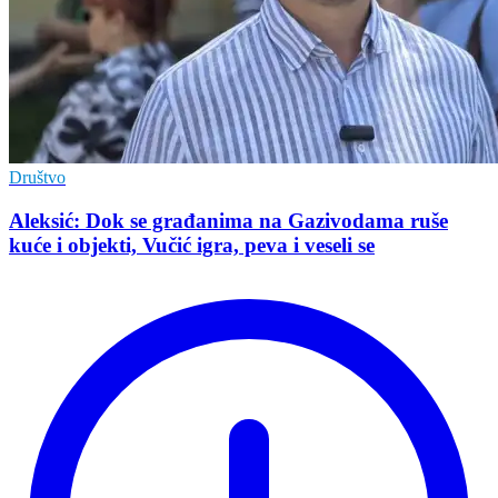
Društvo
Aleksić: Dok se građanima na Gazivodama ruše
kuće i objekti, Vučić igra, peva i veseli se