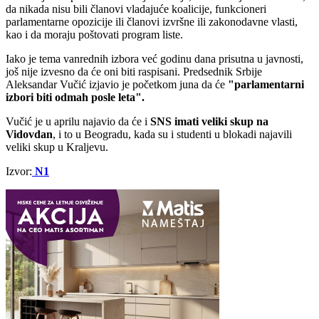
da nikada nisu bili članovi vladajuće koalicije, funkcioneri
parlamentarne opozicije ili članovi izvršne ili zakonodavne vlasti,
kao i da moraju poštovati program liste.
Iako je tema vanrednih izbora već godinu dana prisutna u javnosti,
još nije izvesno da će oni biti raspisani. Predsednik Srbije
Aleksandar Vučić izjavio je početkom juna da će
"parlamentarni
izbori biti odmah posle leta".
Vučić je u aprilu najavio da će i
SNS imati veliki skup na
Vidovdan
, i to u Beogradu, kada su i studenti u blokadi najavili
veliki skup u Kraljevu.
Izvor:
N1