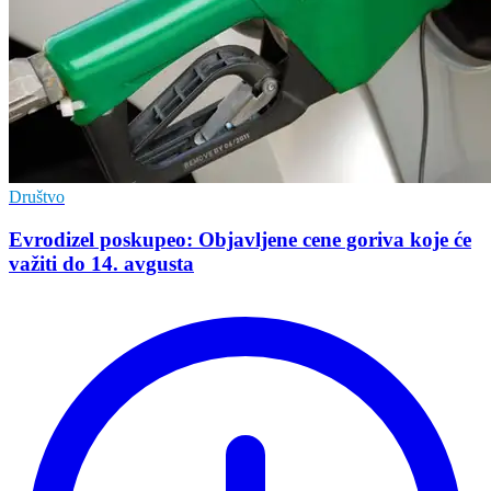
Društvo
Evrodizel poskupeo: Objavljene cene goriva koje će
važiti do 14. avgusta