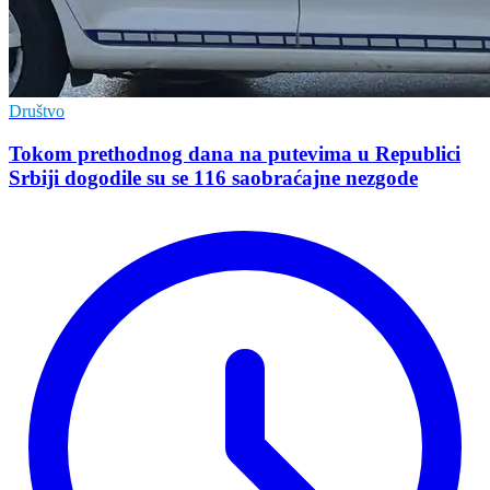
Društvo
Tokom prethodnog dana na putevima u Republici
Srbiji dogodile su se 116 saobraćajne nezgode