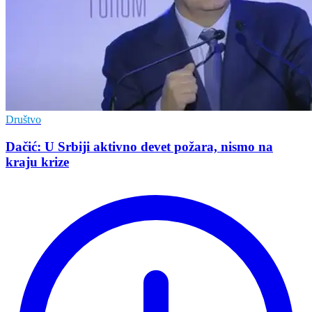
Društvo
Dačić: U Srbiji aktivno devet požara, nismo na
kraju krize