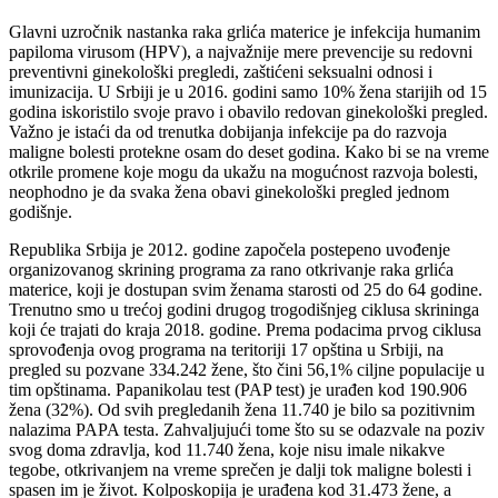
Glavni uzročnik nastanka raka grlića materice je infekcija humanim
papiloma virusom (HPV), a najvažnije mere prevencije su redovni
preventivni ginekološki pregledi, zaštićeni seksualni odnosi i
imunizacija. U Srbiji je u 2016. godini samo 10% žena starijih od 15
godina iskoristilo svoje pravo i obavilo redovan ginekološki pregled.
Važno je istaći da od trenutka dobijanja infekcije pa do razvoja
maligne bolesti protekne osam do deset godina. Kako bi se na vreme
otkrile promene koje mogu da ukažu na mogućnost razvoja bolesti,
neophodno je da svaka žena obavi ginekološki pregled jednom
godišnje.
Republika Srbija je 2012. godine započela postepeno uvođenje
organizovanog skrining programa za rano otkrivanje raka grlića
materice, koji je dostupan svim ženama starosti od 25 do 64 godine.
Trenutno smo u trećoj godini drugog trogodišnjeg ciklusa skrininga
koji će trajati do kraja 2018. godine. Prema podacima prvog ciklusa
sprovođenja ovog programa na teritoriji 17 opština u Srbiji, na
pregled su pozvane 334.242 žene, što čini 56,1% ciljne populacije u
tim opštinama. Papanikolau test (PAP test) je urađen kod 190.906
žena (32%). Od svih pregledanih žena 11.740 je bilo sa pozitivnim
nalazima PAPA testa. Zahvaljujući tome što su se odazvale na poziv
svog doma zdravlja, kod 11.740 žena, koje nisu imale nikakve
tegobe, otkrivanjem na vreme sprečen je dalji tok maligne bolesti i
spasen im je život. Kolposkopija je urađena kod 31.473 žene, a