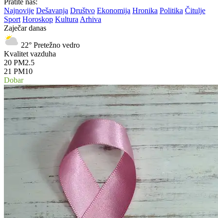
Pratite nas:
Najnovije
Dešavanja
Društvo
Ekonomija
Hronika
Politika
Čitulje
Sport
Horoskop
Kultura
Arhiva
Zaječar danas
22°
Pretežno vedro
Kvalitet vazduha
20
PM2.5
21
PM10
Dobar