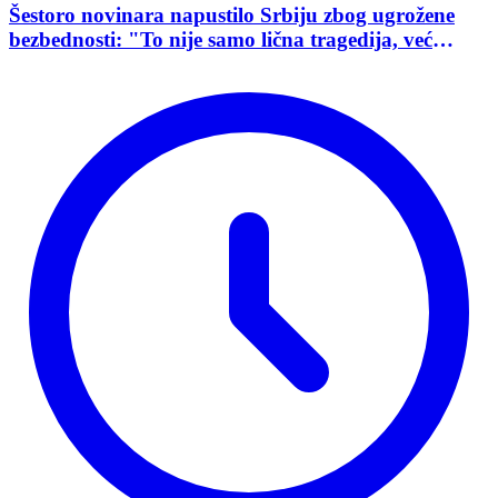
Šestoro novinara napustilo Srbiju zbog ugrožene
bezbednosti: "To nije samo lična tragedija, već
pokazatelj stanja demokratije"