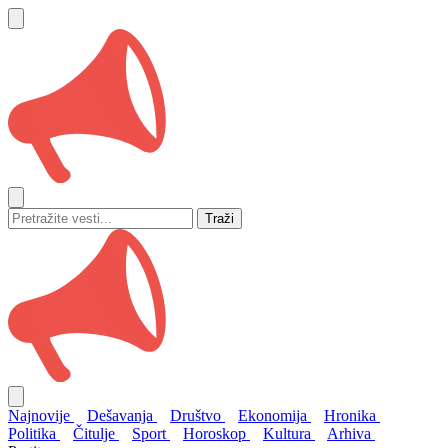
Traži
Najnovije
Dešavanja
Društvo
Ekonomija
Hronika
Politika
Čitulje
Sport
Horoskop
Kultura
Arhiva