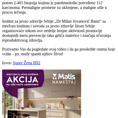
potom 2.465 biopsija kojima je patohistološki potvrđeno 112
karcinoma. Premaligne promene su uklonjene, a maligne ušle u
proces lečenja.
Institut za javno zdravlje Srbije „Dr Milan Jovanović Batut” sa
mrežom instituta i zavoda za javno zdravlje širom Srbije
organizovaće tokom ove nedelje brojne aktivnosti promocije
dostupnih mera prevencije raka grlića materice i značaja očuvanja
reproduktivnog zdravlja.
Pozivamo Vas da pogledate ovaj video i da ga prosledite onima koje
volite - jer, može spasiti njihov život!
Izvor:
Super Žena B92