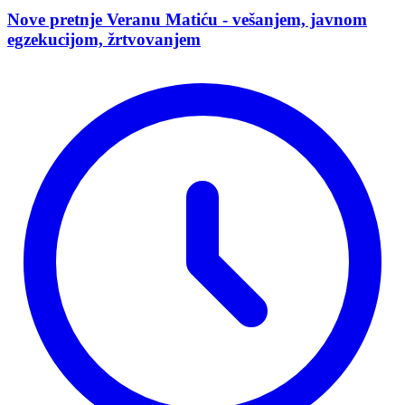
Nove pretnje Veranu Matiću - vešanjem, javnom
egzekucijom, žrtvovanjem