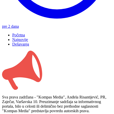
pre 2 dana
Početna
Najnovije
Dešavanja
Sva prava zadržana - "Kompas Media", Anđela Risantijević, PR,
Zaječar, Varšavska 10. Preuzimanje sadržaja sa informativnog
portala, bilo u celosti ili delimično bez prethodne saglasnosti
"Kompas Media" predstavlja povredu autorskih prava.