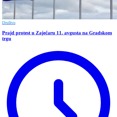
Društvo
Prajd protest u Zaječaru 11. avgusta na Gradskom
trgu