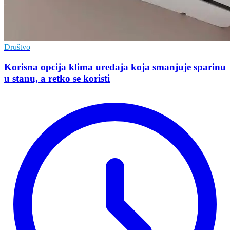
Društvo
Korisna opcija klima uređaja koja smanjuje sparinu
u stanu, a retko se koristi