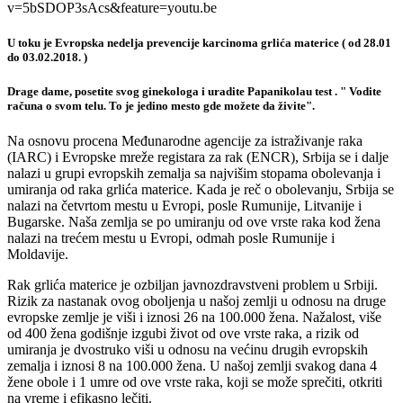
v=5bSDOP3sAcs&feature=youtu.be
U toku je Evropska nedelja prevencije karcinoma grlića materice ( od 28.01
do 03.02.2018. )
Drage dame, posetite svog ginekologa i uradite Papanikolau test . " Vodite
računa o svom telu. To je jedino mesto gde možete da živite".
Na osnovu procena Međunarodne agencije za istraživanje raka
(IARC) i Evropske mreže registara za rak (ENCR), Srbija se i dalje
nalazi u grupi evropskih zemalja sa najvišim stopama obolevanja i
umiranja od raka grlića materice. Kada je reč o obolevanju, Srbija se
nalazi na četvrtom mestu u Evropi, posle Rumunije, Litvanije i
Bugarske. Naša zemlja se po umiranju od ove vrste raka kod žena
nalazi na trećem mestu u Evropi, odmah posle Rumunije i
Moldavije.
Rak grlića materice je ozbiljan javnozdravstveni problem u Srbiji.
Rizik za nastanak ovog oboljenja u našoj zemlji u odnosu na druge
evropske zemlje je viši i iznosi 26 na 100.000 žena. Nažalost, više
od 400 žena godišnje izgubi život od ove vrste raka, a rizik od
umiranja je dvostruko viši u odnosu na većinu drugih evropskih
zemalja i iznosi 8 na 100.000 žena. U našoj zemlji svakog dana 4
žene obole i 1 umre od ove vrste raka, koji se može sprečiti, otkriti
na vreme i efikasno lečiti.