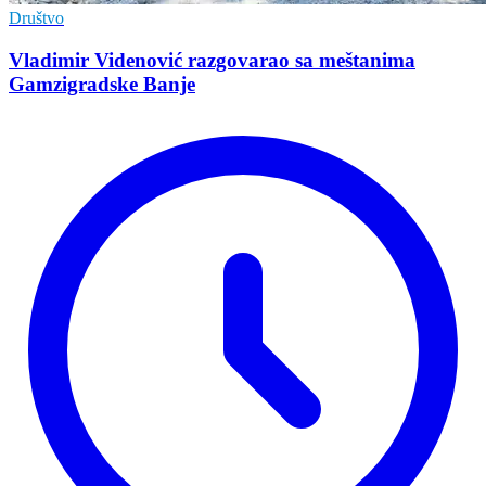
Društvo
Vladimir Vidеnović razgovarao sa mеštanima
Gamzigradskе Banjе