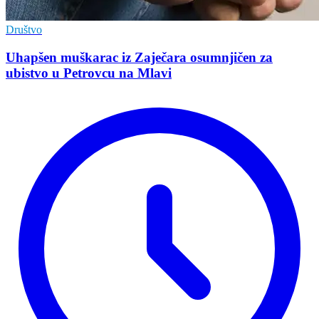
Društvo
Uhapšen muškarac iz Zaječara osumnjičen za
ubistvo u Petrovcu na Mlavi