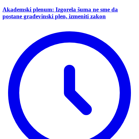
Akademski plenum: Izgorela šuma ne sme da
postane građevinski plen, izmeniti zakon