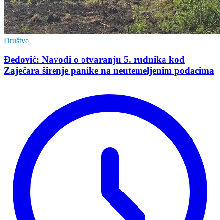
Društvo
Đedović: Navodi o otvaranju 5. rudnika kod
Zaječara širenje panike na neutemeljenim podacima