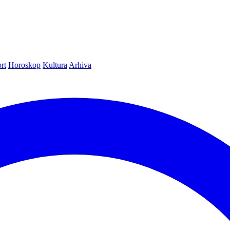
rt
Horoskop
Kultura
Arhiva