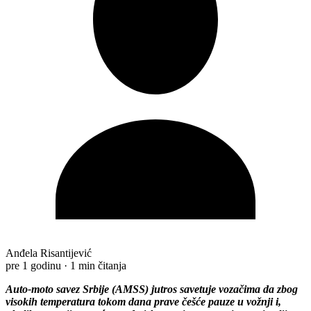
Anđela Risantijević
pre 1 godinu
·
1 min čitanja
Auto-moto savez Srbije (AMSS) jutros savetuje vozačima da zbog
visokih temperatura tokom dana prave češće pauze u vožnji i,