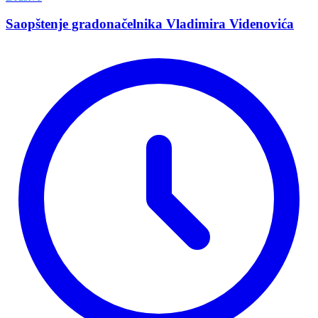
Saopštenje gradonačelnika Vladimira Videnovića