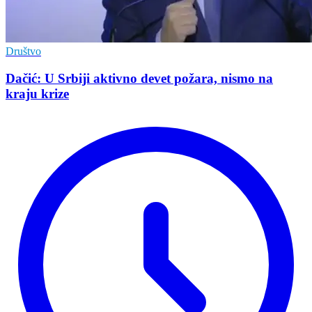
Društvo
Dačić: U Srbiji aktivno devet požara, nismo na
kraju krize