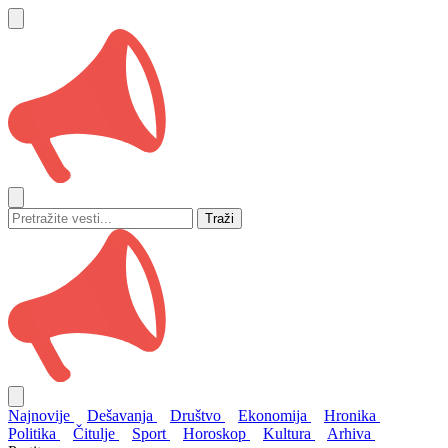
Traži
Najnovije
Dešavanja
Društvo
Ekonomija
Hronika
Politika
Čitulje
Sport
Horoskop
Kultura
Arhiva