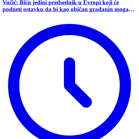
Vučić: Biću jedini predsednik u Evropi koji će
podneti ostavku da bi kao običan građanin mogao
da učestvuje u kampanji