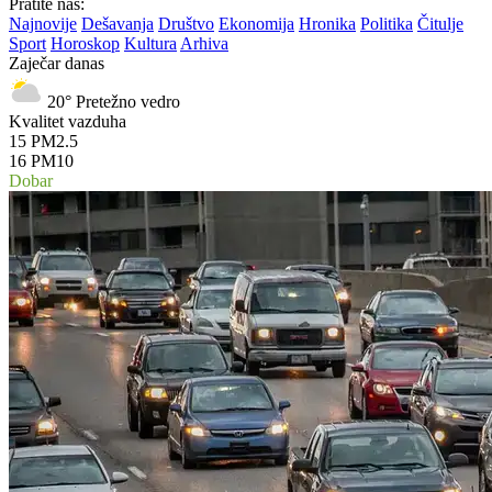
Pratite nas:
Najnovije
Dešavanja
Društvo
Ekonomija
Hronika
Politika
Čitulje
Sport
Horoskop
Kultura
Arhiva
Zaječar danas
20°
Pretežno vedro
Kvalitet vazduha
15
PM2.5
16
PM10
Dobar