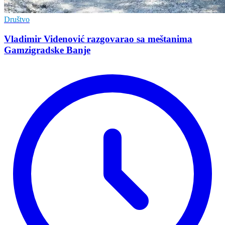
Društvo
Vladimir Vidеnović razgovarao sa mеštanima
Gamzigradskе Banjе