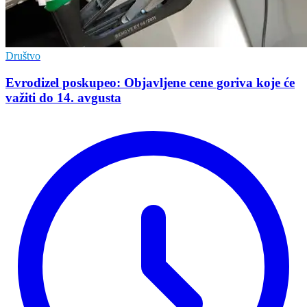
Društvo
Evrodizel poskupeo: Objavljene cene goriva koje će
važiti do 14. avgusta