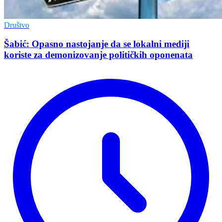
Društvo
Šabić: Opasno nastojanje da se lokalni mediji
koriste za demonizovanje političkih oponenata