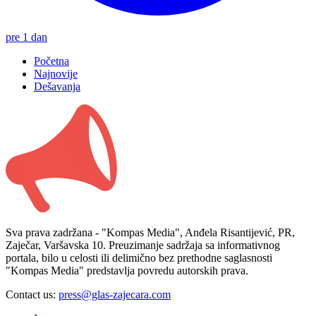
pre 1 dan
Početna
Najnovije
Dešavanja
Sva prava zadržana - "Kompas Media", Anđela Risantijević, PR,
Zaječar, Varšavska 10. Preuzimanje sadržaja sa informativnog
portala, bilo u celosti ili delimično bez prethodne saglasnosti
"Kompas Media" predstavlja povredu autorskih prava.
Contact us:
press@glas-zajecara.com