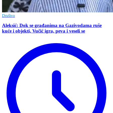
Društvo
Aleksić: Dok se građanima na Gazivodama ruše
kuće i objekti, Vučić igra, peva i veseli se