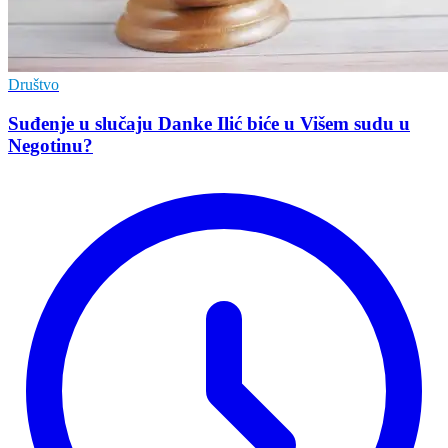
Društvo
Suđenje u slučaju Danke Ilić biće u Višem sudu u
Negotinu?