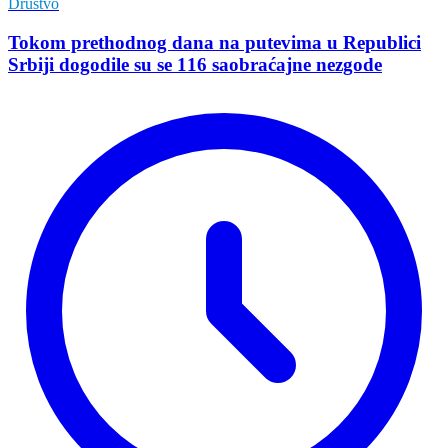
Društvo
Tokom prethodnog dana na putevima u Republici
Srbiji dogodile su se 116 saobraćajne nezgode