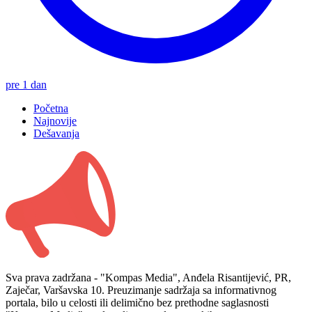
pre 1 dan
Početna
Najnovije
Dešavanja
Sva prava zadržana - "Kompas Media", Anđela Risantijević, PR,
Zaječar, Varšavska 10. Preuzimanje sadržaja sa informativnog
portala, bilo u celosti ili delimično bez prethodne saglasnosti