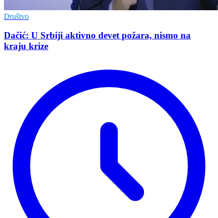
Društvo
Dačić: U Srbiji aktivno devet požara, nismo na
kraju krize