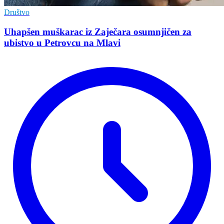
Društvo
Uhapšen muškarac iz Zaječara osumnjičen za
ubistvo u Petrovcu na Mlavi