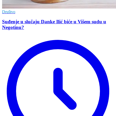
Društvo
Suđenje u slučaju Danke Ilić biće u Višem sudu u
Negotinu?