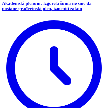
Akademski plenum: Izgorela šuma ne sme da
postane građevinski plen, izmeniti zakon