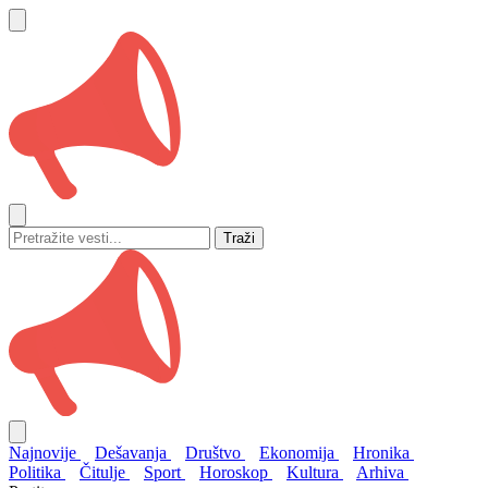
Traži
Najnovije
Dešavanja
Društvo
Ekonomija
Hronika
Politika
Čitulje
Sport
Horoskop
Kultura
Arhiva