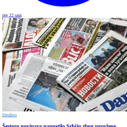
pre 22 sata
Društvo
Šestoro novinara napustilo Srbiju zbog ugrožene