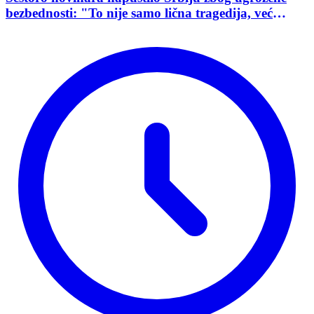
bezbednosti: "To nije samo lična tragedija, već
pokazatelj stanja demokratije"