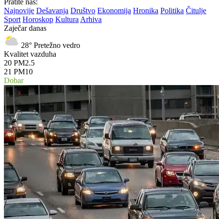
Pratite nas:
Najnovije
Dešavanja
Društvo
Ekonomija
Hronika
Politika
Čitulje
Sport
Horoskop
Kultura
Arhiva
Zaječar danas
28°
Pretežno vedro
Kvalitet vazduha
20
PM2.5
21
PM10
Dobar