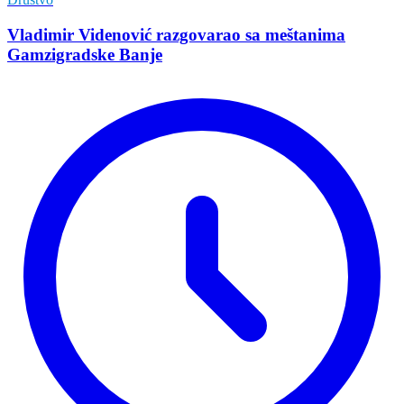
Vladimir Vidеnović razgovarao sa mеštanima
Gamzigradskе Banjе