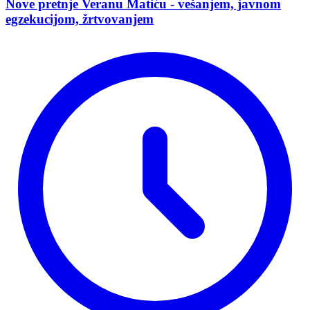
Nove pretnje Veranu Matiću - vešanjem, javnom
egzekucijom, žrtvovanjem