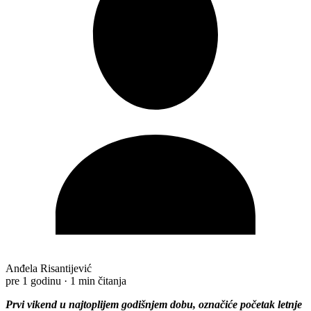
Anđela Risantijević
pre 1 godinu
·
1 min čitanja
Prvi vikend u najtoplijem godišnjem dobu, označiće početak letnje