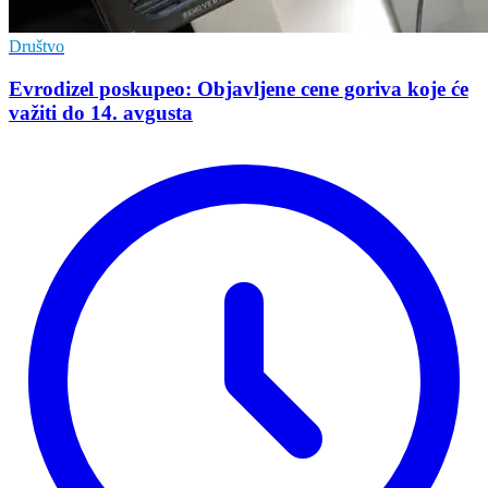
Društvo
Evrodizel poskupeo: Objavljene cene goriva koje će
važiti do 14. avgusta