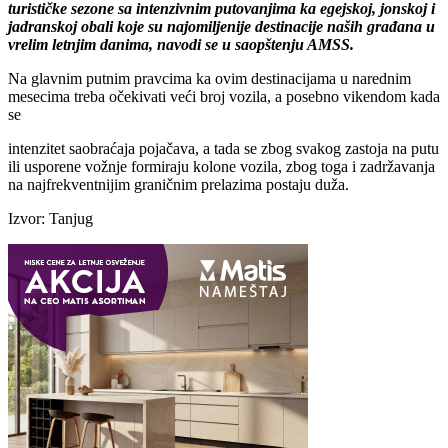
turističke sezone sa intenzivnim putovanjima ka egejskoj, jonskoj i
jadranskoj obali koje su najomiljenije destinacije naših građana u
vrelim letnjim danima, navodi se u saopštenju AMSS.
Na glavnim putnim pravcima ka ovim destinacijama u narednim
mesecima treba očekivati veći broj vozila, a posebno vikendom kada
se
intenzitet saobraćaja pojačava, a tada se zbog svakog zastoja na putu
ili usporene vožnje formiraju kolone vozila, zbog toga i zadržavanja
na najfrekventnijim graničnim prelazima postaju duža.
Izvor: Tanjug