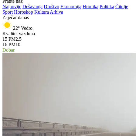
Pratite nas:
Najnovije
Dešavanja
Društvo
Ekonomija
Hronika
Politika
Čitulje
Sport
Horoskop
Kultura
Arhiva
Zaječar danas
22°
Vedro
Kvalitet vazduha
15
PM2.5
16
PM10
Dobar