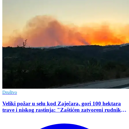
Društvo
Veliki požar u selu kod Zaječara, gori 100 hektara
trave i niskog rastinja: "Zaštićen zatvoreni rudnik
uranijuma"