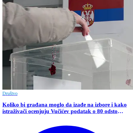
Društvo
Koliko bi građana moglo da izađe na izbore i kako
istraživači ocenjuju Vučićev podatak o 80 odsto
opredeljenih