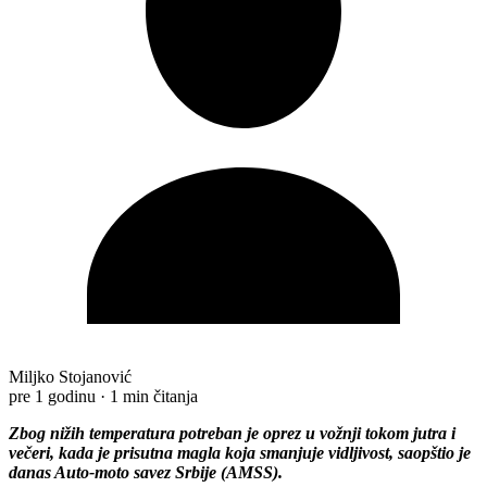
Miljko Stojanović
pre 1 godinu
·
1 min čitanja
Zbog nižih temperatura potreban je oprez u vožnji tokom jutra i
večeri, kada je prisutna magla koja smanjuje vidljivost, saopštio je
danas Auto-moto savez Srbije (AMSS).