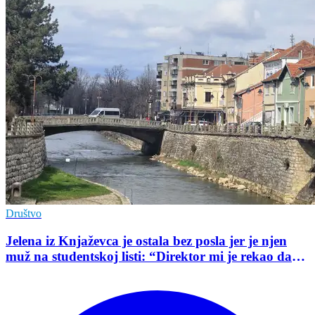
Društvo
Jelena iz Knjaževca je ostala bez posla jer je njen
muž na studentskoj listi: “Direktor mi je rekao da
mu je tako naredio predsednik opštine”