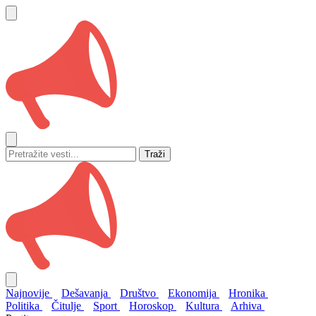
Traži
Najnovije
Dešavanja
Društvo
Ekonomija
Hronika
Politika
Čitulje
Sport
Horoskop
Kultura
Arhiva