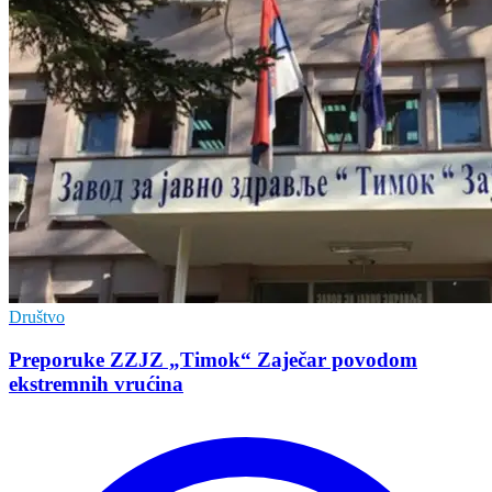
Društvo
Preporuke ZZJZ „Timok“ Zaječar povodom
ekstremnih vrućina