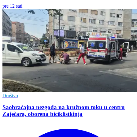
pre 12 sati
Društvo
Saobraćajna nezgoda na kružnom toku u centru
Zaječara, oborena biciklistkinja