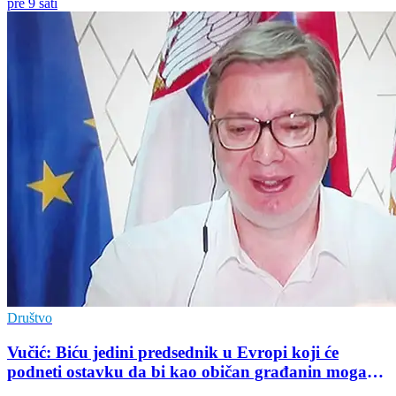
pre 9 sati
Društvo
Vučić: Biću jedini predsednik u Evropi koji će
podneti ostavku da bi kao običan građanin mogao
da učestvuje u kampanji