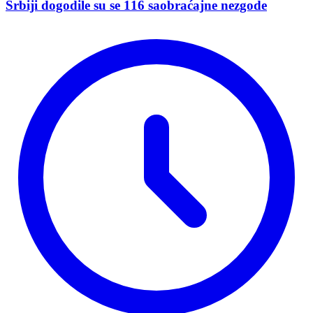
Srbiji dogodile su se 116 saobraćajne nezgode