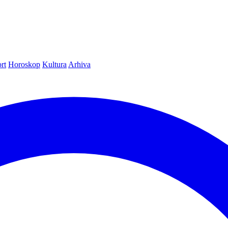
rt
Horoskop
Kultura
Arhiva