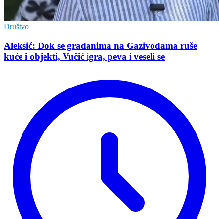
Društvo
Aleksić: Dok se građanima na Gazivodama ruše
kuće i objekti, Vučić igra, peva i veseli se