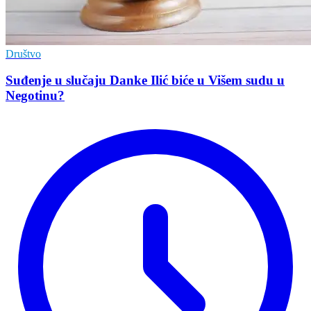
Društvo
Suđenje u slučaju Danke Ilić biće u Višem sudu u
Negotinu?