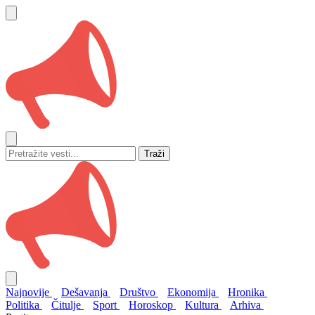
Traži
Najnovije
Dešavanja
Društvo
Ekonomija
Hronika
Politika
Čitulje
Sport
Horoskop
Kultura
Arhiva