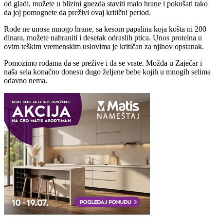
od gladi, možete u blizini gnezda staviti malo hrane i pokušati tako
da joj pomognete da preživi ovaj kritični period.
Rode ne unose mnogo hrane, sa kesom papalina koja košta ni 200
dinara, možete nahraniti i desetak odraslih ptica. Unos proteina u
ovim teškim vremenskim uslovima je kritičan za njihov opstanak.
Pomozimo rodama da se prežive i da se vrate. Možda u Zaječar i
naša sela konačno donesu dugo željene bebe kojih u mnogih selima
odavno nema.