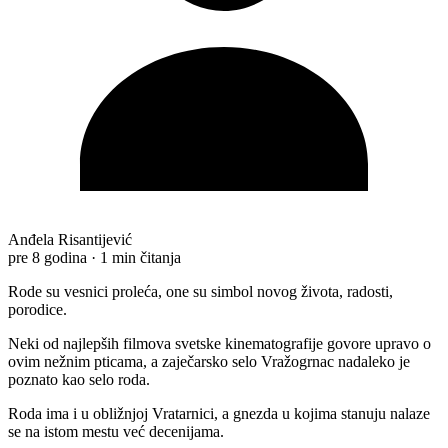
Anđela Risantijević
pre 8 godina
·
1 min čitanja
Rode su vesnici proleća, one su simbol novog života, radosti,
porodice.
Neki od najlepših filmova svetske kinematografije govore upravo o
ovim nežnim pticama, a zaječarsko selo Vražogrnac nadaleko je
poznato kao selo roda.
Roda ima i u obližnjoj Vratarnici, a gnezda u kojima stanuju nalaze
se na istom mestu već decenijama.