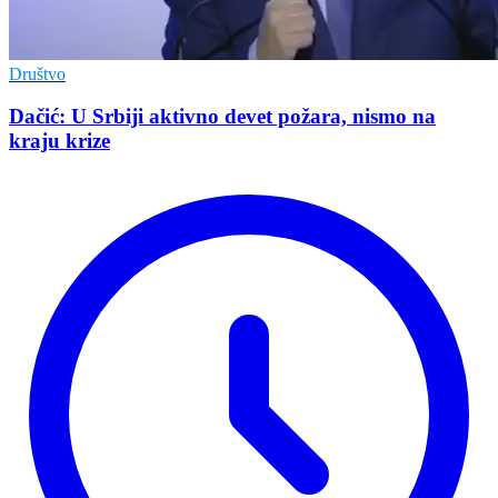
Društvo
Dačić: U Srbiji aktivno devet požara, nismo na
kraju krize