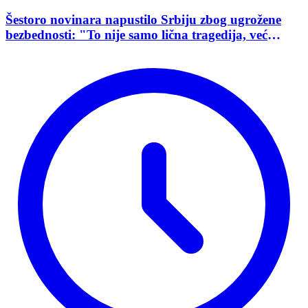
Šestoro novinara napustilo Srbiju zbog ugrožene
bezbednosti: "To nije samo lična tragedija, već
pokazatelj stanja demokratije"