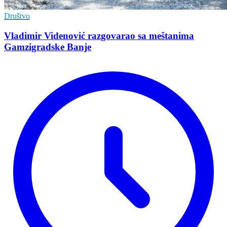
Društvo
Vladimir Vidеnović razgovarao sa mеštanima
Gamzigradskе Banjе