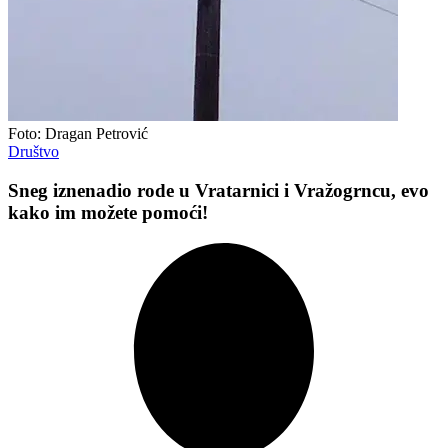
Foto: Dragan Petrović
Društvo
Sneg iznenadio rode u Vratarnici i Vražogrncu, evo
kako im možete pomoći!