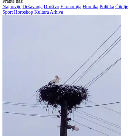
Pratite nas:
Najnovije
Dešavanja
Društvo
Ekonomija
Hronika
Politika
Čitulje
Sport
Horoskop
Kultura
Arhiva