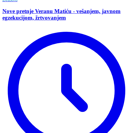
Nove pretnje Veranu Matiću - vešanjem, javnom
egzekucijom, žrtvovanjem