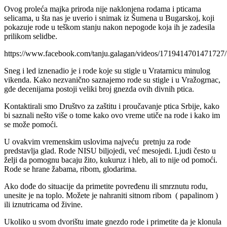
Ovog proleća majka priroda nije naklonjena rodama i pticama
selicama, u šta nas je uverio i snimak iz Šumena u Bugarskoj, koji
pokazuje rode u teškom stanju nakon nepogode koja ih je zadesila
prilikom selidbe.
https://www.facebook.com/tanju.galagan/videos/1719414701471727/
Sneg i led iznenadio je i rode koje su stigle u Vratarnicu minulog
vikenda. Kako nezvanično saznajemo rode su stigle i u Vražogrnac,
gde decenijama postoji veliki broj gnezda ovih divnih ptica.
Kontaktirali smo Društvo za zaštitu i proučavanje ptica Srbije, kako
bi saznali nešto više o tome kako ovo vreme utiče na rode i kako im
se može pomoći.
U ovakvim vremenskim uslovima najveću pretnju za rode
predstavlja glad. Rode NISU biljojedi, već mesojedi. Ljudi često u
želji da pomognu bacaju žito, kukuruz i hleb, ali to nije od pomoći.
Rode se hrane žabama, ribom, glodarima.
Ako dođe do situacije da primetite povređenu ili smrznutu rodu,
unesite je na toplo. Možete je nahraniti sitnom ribom ( papalinom )
ili iznutricama od živine.
Ukoliko u svom dvorištu imate gnezdo rode i primetite da je klonula