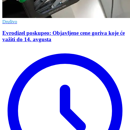
Društvo
Evrodizel poskupeo: Objavljene cene goriva koje će
važiti do 14. avgusta