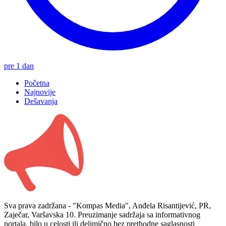
pre 1 dan
Početna
Najnovije
Dešavanja
Sva prava zadržana - "Kompas Media", Anđela Risantijević, PR,
Zaječar, Varšavska 10. Preuzimanje sadržaja sa informativnog
portala, bilo u celosti ili delimično bez prethodne saglasnosti