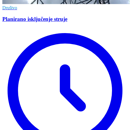
Društvo
Planirano isključenje struje