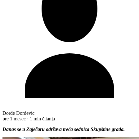
Đorđe Đorđevic
pre 1 mesec
·
1 min čitanja
Danas se u Zaječaru održava treća sednica Skupštine grada.