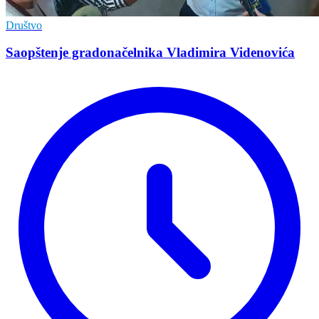
Društvo
Saopštenje gradonačelnika Vladimira Videnovića