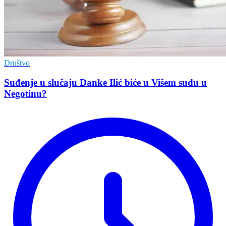
Društvo
Suđenje u slučaju Danke Ilić biće u Višem sudu u
Negotinu?