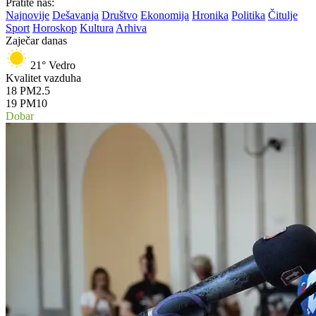
Pratite nas:
Najnovije
Dešavanja
Društvo
Ekonomija
Hronika
Politika
Čitulje
Sport
Horoskop
Kultura
Arhiva
Zaječar danas
21°
Vedro
Kvalitet vazduha
18
PM2.5
19
PM10
Dobar