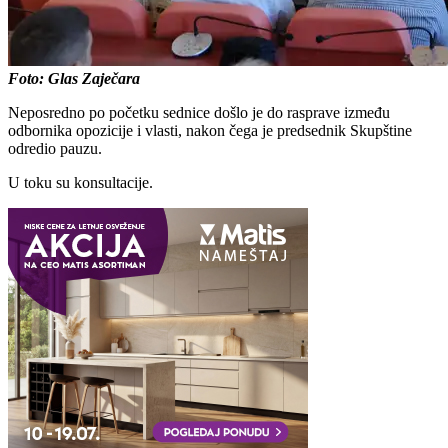
Foto: Glas Zaječara
Neposredno po početku sednice došlo je do rasprave između
odbornika opozicije i vlasti, nakon čega je predsednik Skupštine
odredio pauzu.
U toku su konsultacije.