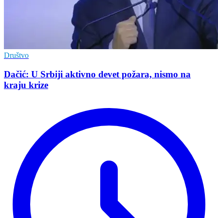
Društvo
Dačić: U Srbiji aktivno devet požara, nismo na
kraju krize