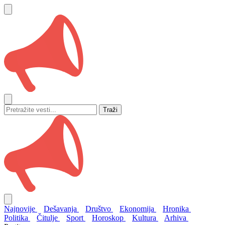
Traži
Najnovije
Dešavanja
Društvo
Ekonomija
Hronika
Politika
Čitulje
Sport
Horoskop
Kultura
Arhiva