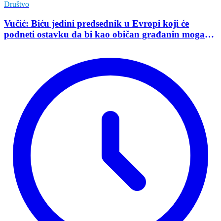
Društvo
Vučić: Biću jedini predsednik u Evropi koji će
podneti ostavku da bi kao običan građanin mogao
da učestvuje u kampanji