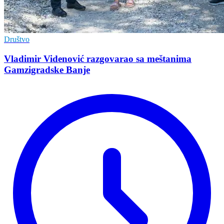
Društvo
Vladimir Vidеnović razgovarao sa mеštanima
Gamzigradskе Banjе