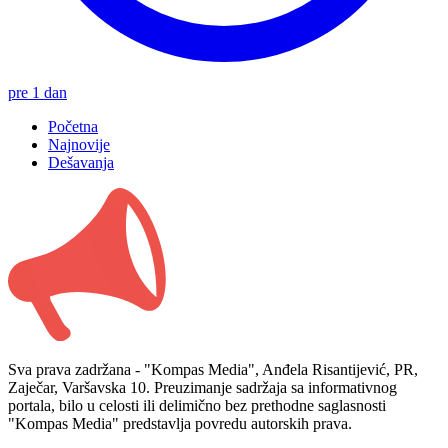
pre 1 dan
Početna
Najnovije
Dešavanja
Sva prava zadržana - "Kompas Media", Anđela Risantijević, PR,
Zaječar, Varšavska 10. Preuzimanje sadržaja sa informativnog
portala, bilo u celosti ili delimično bez prethodne saglasnosti
"Kompas Media" predstavlja povredu autorskih prava.