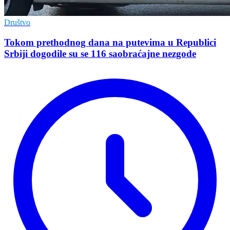
Društvo
Tokom prethodnog dana na putevima u Republici
Srbiji dogodile su se 116 saobraćajne nezgode