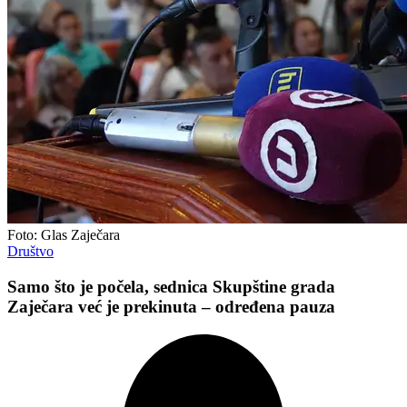
Foto: Glas Zaječara
Društvo
Samo što je počela, sednica Skupštine grada
Zaječara već je prekinuta – određena pauza