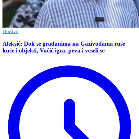
Društvo
Aleksić: Dok se građanima na Gazivodama ruše
kuće i objekti, Vučić igra, peva i veseli se