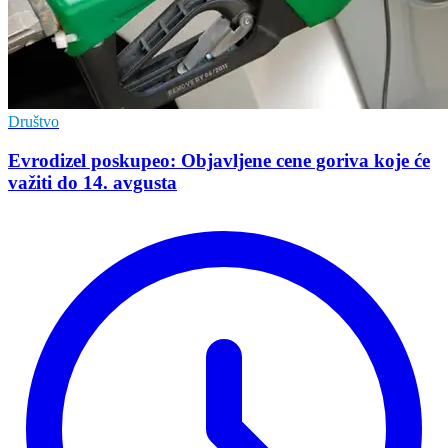
Društvo
Evrodizel poskupeo: Objavljene cene goriva koje će
važiti do 14. avgusta