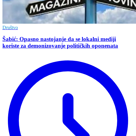
Društvo
Šabić: Opasno nastojanje da se lokalni mediji
koriste za demonizovanje političkih oponenata