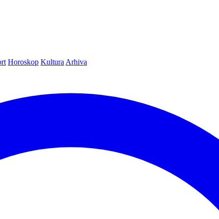
rt
Horoskop
Kultura
Arhiva