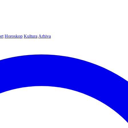
rt
Horoskop
Kultura
Arhiva