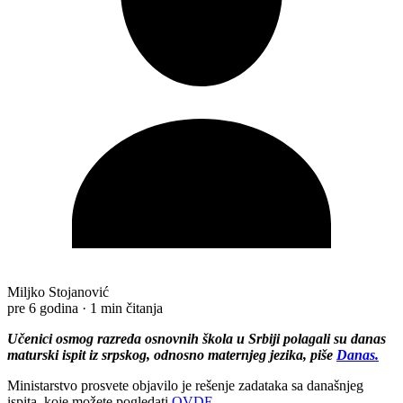
Miljko Stojanović
pre 6 godina
·
1 min čitanja
Učenici osmog razreda osnovnih škola u Srbiji polagali su danas
maturski ispit iz srpskog, odnosno maternjeg jezika, piše
Danas.
Ministarstvo prosvete objavilo je rešenje zadataka sa današnjeg
ispita, koje možete pogledati
OVDE
.