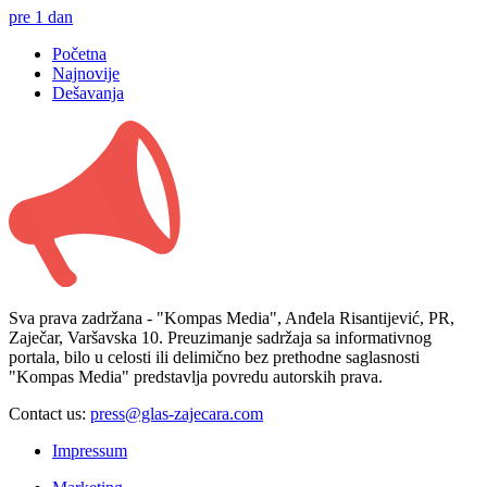
pre 1 dan
Početna
Najnovije
Dešavanja
Sva prava zadržana - "Kompas Media", Anđela Risantijević, PR,
Zaječar, Varšavska 10. Preuzimanje sadržaja sa informativnog
portala, bilo u celosti ili delimično bez prethodne saglasnosti
"Kompas Media" predstavlja povredu autorskih prava.
Contact us:
press@glas-zajecara.com
Impressum