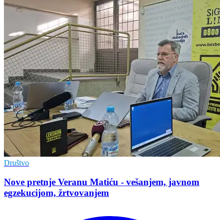
Društvo
Nove pretnje Veranu Matiću - vešanjem, javnom
egzekucijom, žrtvovanjem