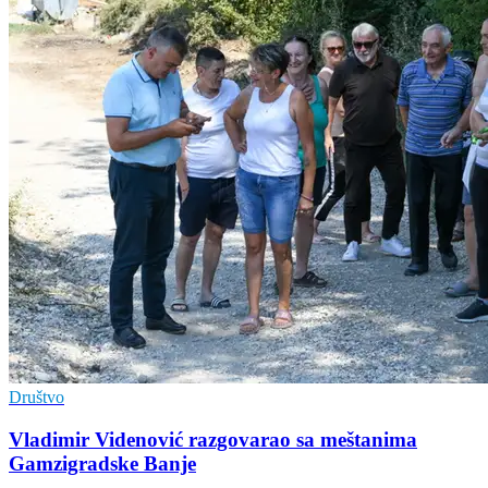
Društvo
Vladimir Vidеnović razgovarao sa mеštanima
Gamzigradskе Banjе