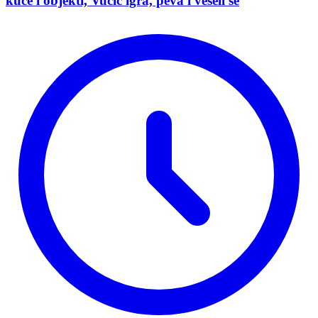
kuće i objekti, Vučić igra, peva i veseli se