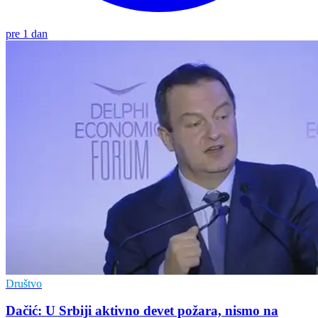
pre 1 dan
Društvo
Dačić: U Srbiji aktivno devet požara, nismo na