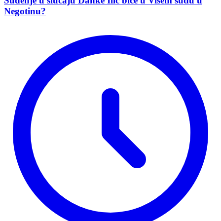
Suđenje u slučaju Danke Ilić biće u Višem sudu u
Negotinu?