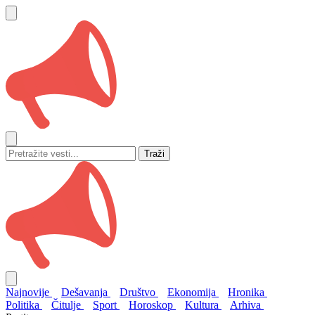
Traži
Najnovije
Dešavanja
Društvo
Ekonomija
Hronika
Politika
Čitulje
Sport
Horoskop
Kultura
Arhiva