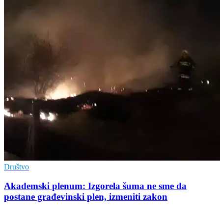
Društvo
Akademski plenum: Izgorela šuma ne sme da
postane građevinski plen, izmeniti zakon