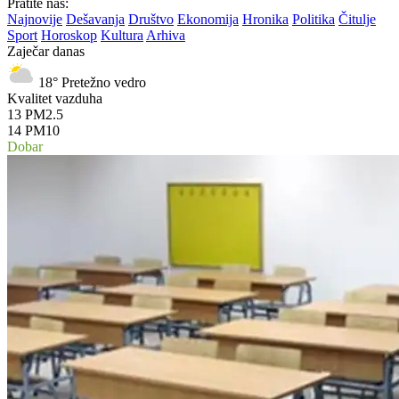
Pratite nas:
Najnovije
Dešavanja
Društvo
Ekonomija
Hronika
Politika
Čitulje
Sport
Horoskop
Kultura
Arhiva
Zaječar danas
18°
Pretežno vedro
Kvalitet vazduha
13
PM2.5
14
PM10
Dobar