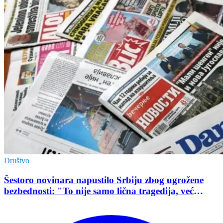
Društvo
Šestoro novinara napustilo Srbiju zbog ugrožene
bezbednosti: "To nije samo lična tragedija, već
pokazatelj stanja demokratije"