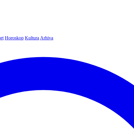
rt
Horoskop
Kultura
Arhiva