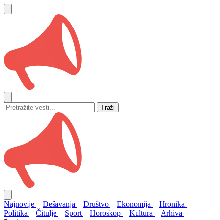
Traži
Najnovije
Dešavanja
Društvo
Ekonomija
Hronika
Politika
Čitulje
Sport
Horoskop
Kultura
Arhiva