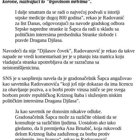
korone, nazivajući to "trgovinom mrtvima".
I dalje smatram da se radi o najvećoj podvali u istoriji
srpske medicije dugoj 800 godina", rekao je Radovanić
za list Danas, odgovorajući na navode gradskog odbora
Srpske napredne stranke iz Šapca da radi u skladu sa
političkim interesima predsednika Stranke slobode i
pravde Dragana Djilasa.
Navodeći da nije "Djilasov čovek", Radovanović je rekao da takve
napade ne vredi komentarisati jer je u pitanju ista matrica koju
vladajuća stranka upotrebljava da se razračuna sa
neistomišljenicima.
SNS je u saopštenju navela da je gradonačelnik Šapca angažovao
kao savetnika Radovanovića "koji još nije dokazao da ima licencu
za obavljanje poziva, a u borbi protiv virusa ističe se pre svega
borbom protiv republičkog Kriznog štaba i služenjem niskim
političkim interesima Dragana Djilasa".
Ja kao savetnik ne donosim nikakve odluke.
Gradonačelnik Šapca može za različite oblasti da se
konsultuje sa različitim ljudima. Uostalom ako tako
gledamo, da li premijerka Ana Brnabić, koja rukovodi
delom Kriznog štaba zaduženog za borbu protiv
epidemije, ima licencu", rekao je Radovanović.