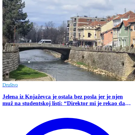
Društvo
Jelena iz Knjaževca je ostala bez posla jer je njen
muž na studentskoj listi: “Direktor mi je rekao da
mu je tako naredio predsednik opštine”