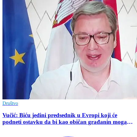
Društvo
Vučić: Biću jedini predsednik u Evropi koji će
podneti ostavku da bi kao običan građanin mogao
da učestvuje u kampanji