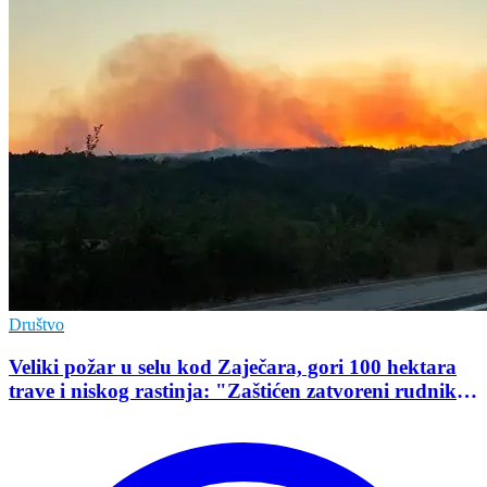
Društvo
Veliki požar u selu kod Zaječara, gori 100 hektara
trave i niskog rastinja: "Zaštićen zatvoreni rudnik
uranijuma"