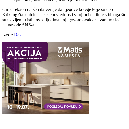
On je rekao i da želi da veruje da njegove kolege koje su deo
Kriznog štaba dele isti sistem vrednosti sa njim i da ih je stid toga što
su stavljeni u isti koš sa ljudima koji govore ovakve stvari, misleći
na navode SNS-a.
Izvor:
Beta