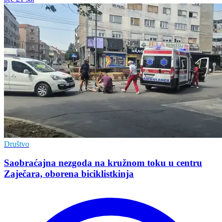
Društvo
Saobraćajna nezgoda na kružnom toku u centru
Zaječara, oborena biciklistkinja