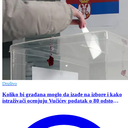
Društvo
Koliko bi građana moglo da izađe na izbore i kako
istraživači ocenjuju Vučićev podatak o 80 odsto
opredeljenih