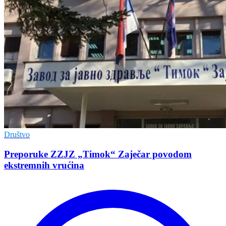
Društvo
Preporuke ZZJZ „Timok“ Zaječar povodom
ekstremnih vrućina