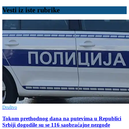
Vesti iz iste rubrike
Društvo
Tokom prethodnog dana na putevima u Republici
Srbiji dogodile su se 116 saobraćajne nezgode