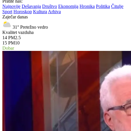
Pratite nas:
Najnovije
Dešavanja
Društvo
Ekonomija
Hronika
Politika
Čitulje
Sport
Horoskop
Kultura
Arhiva
Zaječar danas
31°
Pretežno vedro
Kvalitet vazduha
14
PM2.5
15
PM10
Dobar