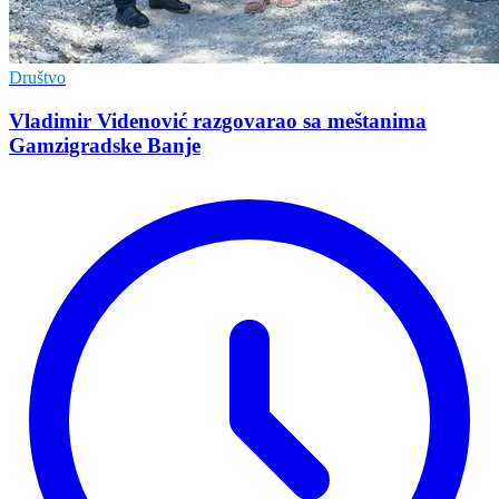
Društvo
Vladimir Vidеnović razgovarao sa mеštanima
Gamzigradskе Banjе