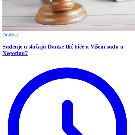
Društvo
Suđenje u slučaju Danke Ilić biće u Višem sudu u
Negotinu?