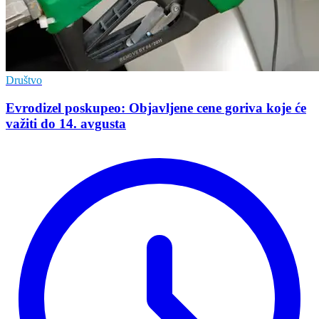
Društvo
Evrodizel poskupeo: Objavljene cene goriva koje će
važiti do 14. avgusta