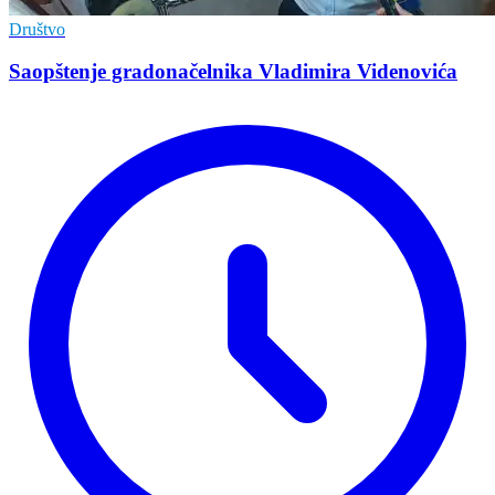
Društvo
Saopštenje gradonačelnika Vladimira Videnovića