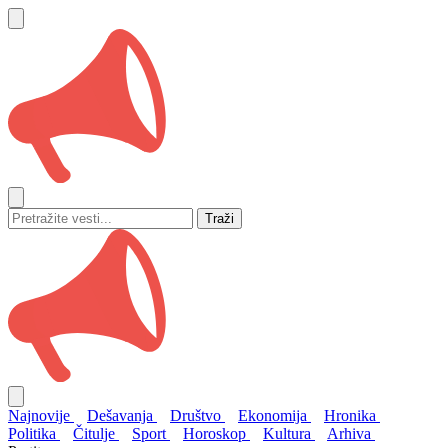
Traži
Najnovije
Dešavanja
Društvo
Ekonomija
Hronika
Politika
Čitulje
Sport
Horoskop
Kultura
Arhiva