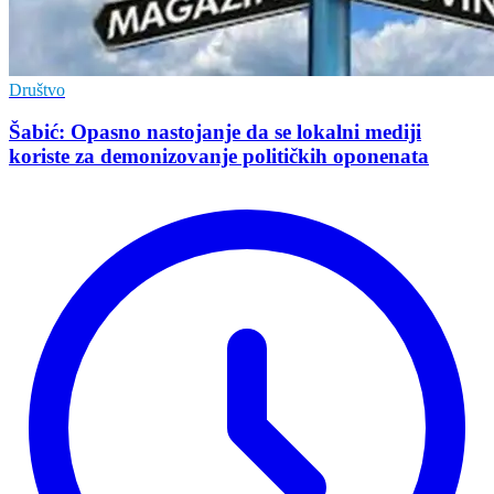
Društvo
Šabić: Opasno nastojanje da se lokalni mediji
koriste za demonizovanje političkih oponenata