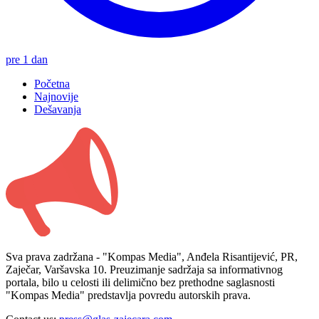
pre 1 dan
Početna
Najnovije
Dešavanja
Sva prava zadržana - "Kompas Media", Anđela Risantijević, PR,
Zaječar, Varšavska 10. Preuzimanje sadržaja sa informativnog
portala, bilo u celosti ili delimično bez prethodne saglasnosti
"Kompas Media" predstavlja povredu autorskih prava.