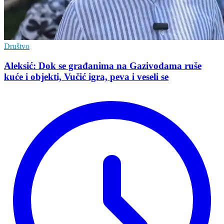
Društvo
Aleksić: Dok se građanima na Gazivodama ruše
kuće i objekti, Vučić igra, peva i veseli se