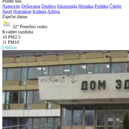
Pratite nas:
Najnovije
Dešavanja
Društvo
Ekonomija
Hronika
Politika
Čitulje
Sport
Horoskop
Kultura
Arhiva
Zaječar danas
32°
Pretežno vedro
Kvalitet vazduha
10
PM2.5
11
PM10
Odličan