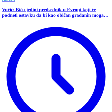
Vučić: Biću jedini predsednik u Evropi koji će
podneti ostavku da bi kao običan građanin mogao
da učestvuje u kampanji