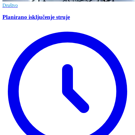
Društvo
Planirano isključenje struje