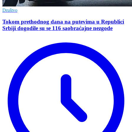
Društvo
Tokom prethodnog dana na putevima u Republici
Srbiji dogodile su se 116 saobraćajne nezgode