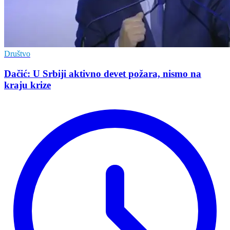
Društvo
Dačić: U Srbiji aktivno devet požara, nismo na
kraju krize