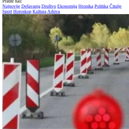
Pratite nas:
Najnovije
Dešavanja
Društvo
Ekonomija
Hronika
Politika
Čitulje
Sport
Horoskop
Kultura
Arhiva