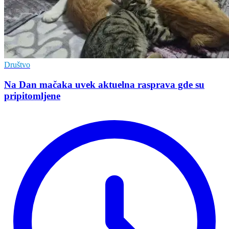
Društvo
Na Dan mačaka uvek aktuelna rasprava gde su
pripitomljene