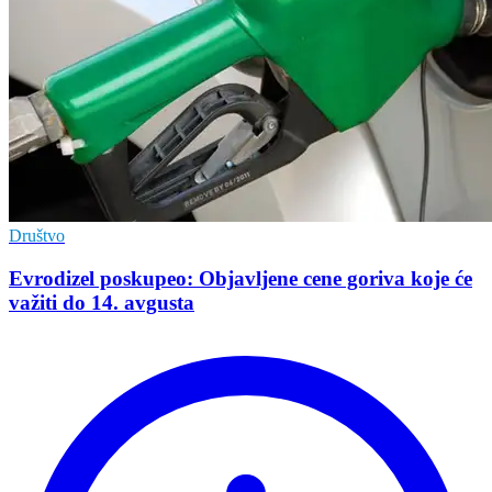
Društvo
Evrodizel poskupeo: Objavljene cene goriva koje će
važiti do 14. avgusta