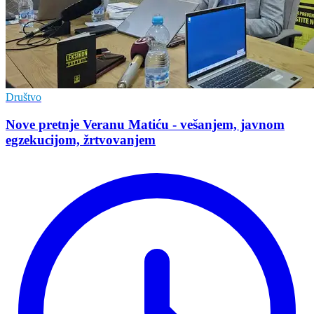
Društvo
Nove pretnje Veranu Matiću - vešanjem, javnom
egzekucijom, žrtvovanjem