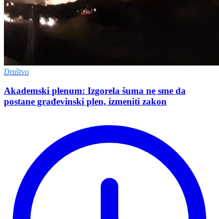
Društvo
Akademski plenum: Izgorela šuma ne sme da
postane građevinski plen, izmeniti zakon