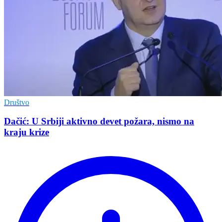
Društvo
Dačić: U Srbiji aktivno devet požara, nismo na
kraju krize