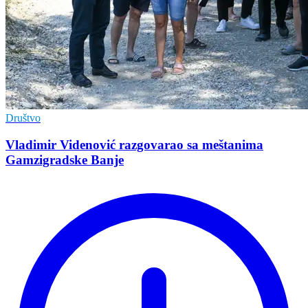
Društvo
Vladimir Vidеnović razgovarao sa mеštanima
Gamzigradskе Banjе