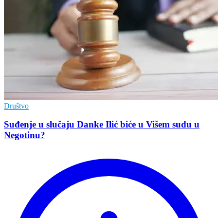
Društvo
Suđenje u slučaju Danke Ilić biće u Višem sudu u
Negotinu?