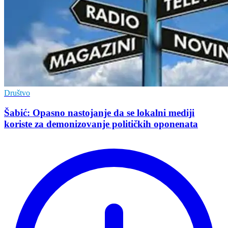
Društvo
Šabić: Opasno nastojanje da se lokalni mediji
koriste za demonizovanje političkih oponenata