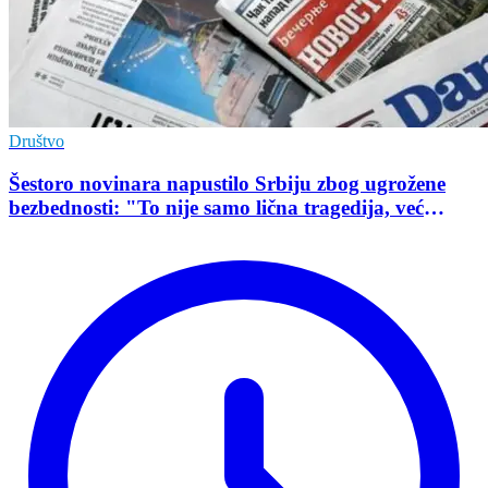
Društvo
Šestoro novinara napustilo Srbiju zbog ugrožene
bezbednosti: "To nije samo lična tragedija, već
pokazatelj stanja demokratije"