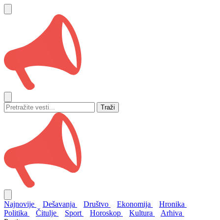
Traži
Najnovije
Dešavanja
Društvo
Ekonomija
Hronika
Politika
Čitulje
Sport
Horoskop
Kultura
Arhiva