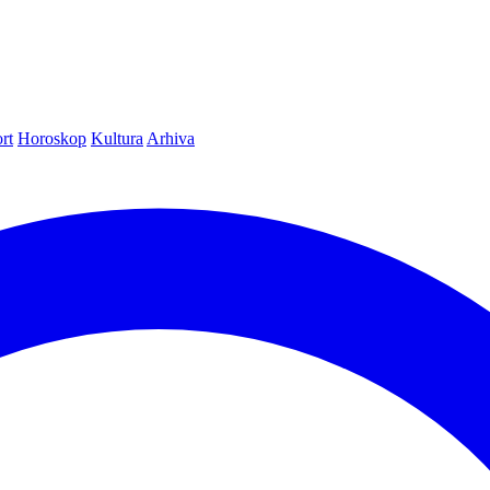
rt
Horoskop
Kultura
Arhiva