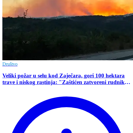
Društvo
Veliki požar u selu kod Zaječara, gori 100 hektara
trave i niskog rastinja: "Zaštićen zatvoreni rudnik
uranijuma"