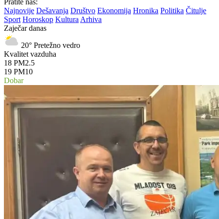
Pratite nas:
Najnovije
Dešavanja
Društvo
Ekonomija
Hronika
Politika
Čitulje
Sport
Horoskop
Kultura
Arhiva
Zaječar danas
20°
Pretežno vedro
Kvalitet vazduha
18
PM2.5
19
PM10
Dobar