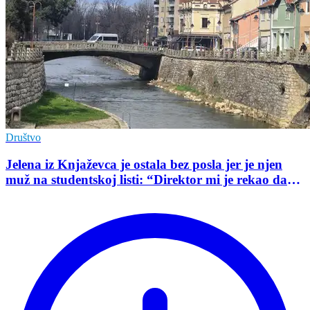
Društvo
Jelena iz Knjaževca je ostala bez posla jer je njen
muž na studentskoj listi: “Direktor mi je rekao da
mu je tako naredio predsednik opštine”