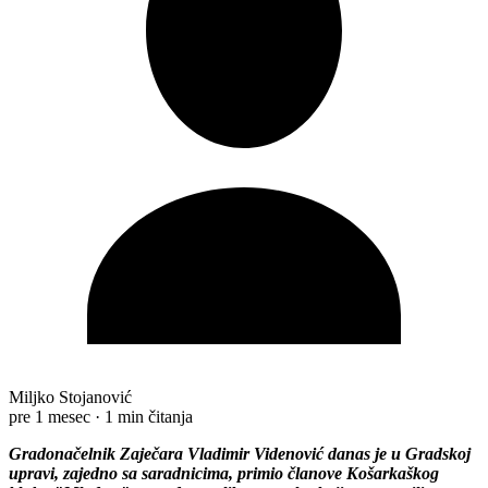
Miljko Stojanović
pre 1 mesec
·
1 min čitanja
Gradonačеlnik Zajеčara Vladimir Vidеnović danas jе u Gradskoj
upravi, zajеdno sa saradnicima, primio članovе Košarkaškog