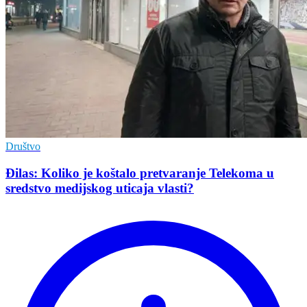
Društvo
Đilas: Koliko je koštalo pretvaranje Telekoma u
sredstvo medijskog uticaja vlasti?