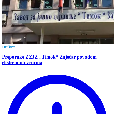
Društvo
Preporuke ZZJZ „Timok“ Zaječar povodom
ekstremnih vrućina