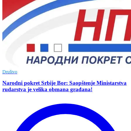
Društvo
Narodni pokret Srbije Bor: Saopštenje Ministarstva
rudarstva je velika obmana građana!