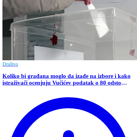
Društvo
Koliko bi građana moglo da izađe na izbore i kako
istraživači ocenjuju Vučićev podatak o 80 odsto
opredeljenih