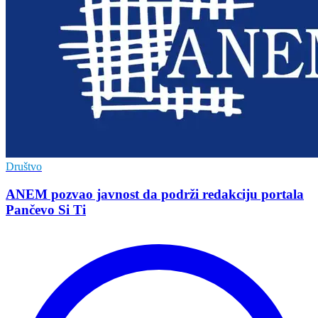
Društvo
ANEM pozvao javnost da podrži redakciju portala
Pančevo Si Ti