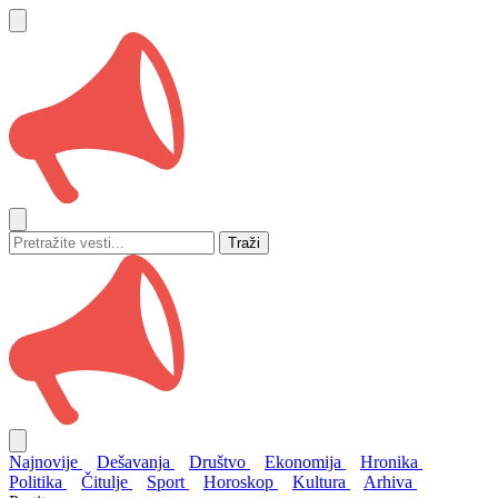
Traži
Najnovije
Dešavanja
Društvo
Ekonomija
Hronika
Politika
Čitulje
Sport
Horoskop
Kultura
Arhiva