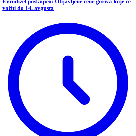
Evrodizel poskupeo: Objavljene cene goriva koje će
važiti do 14. avgusta