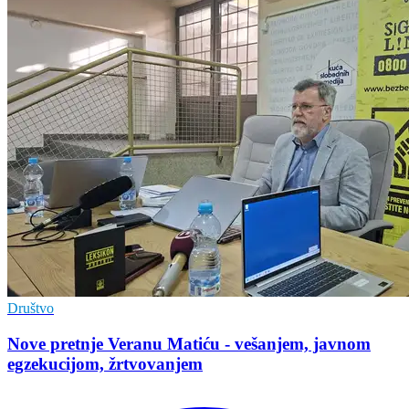
Društvo
Nove pretnje Veranu Matiću - vešanjem, javnom
egzekucijom, žrtvovanjem