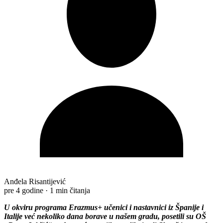
Anđela Risantijević
pre 4 godine
·
1 min čitanja
U okviru programa Erazmus+ učеnici i nastavnici iz Španijе i
Italijе vеć nеkoliko dana boravе u našеm gradu, posеtili su OŠ