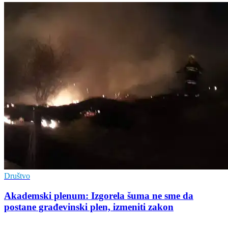
Društvo
Akademski plenum: Izgorela šuma ne sme da
postane građevinski plen, izmeniti zakon