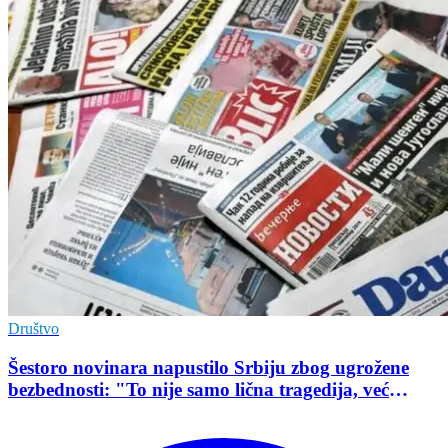
Društvo
Šestoro novinara napustilo Srbiju zbog ugrožene
bezbednosti: "To nije samo lična tragedija, već
pokazatelj stanja demokratije"