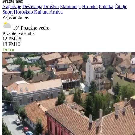
Pratite nas:
Najnovije
Dešavanja
Društvo
Ekonomija
Hronika
Politika
Čitulje
Sport
Horoskop
Kultura
Arhiva
Zaječar danas
19°
Pretežno vedro
Kvalitet vazduha
12
PM2.5
13
PM10
Dobar