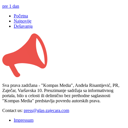
pre 1 dan
Početna
Najnovije
Dešavanja
Sva prava zadržana - "Kompas Media", Anđela Risantijević, PR,
Zaječar, Varšavska 10. Preuzimanje sadržaja sa informativnog
portala, bilo u celosti ili delimično bez prethodne saglasnosti
"Kompas Media" predstavlja povredu autorskih prava.
Contact us:
press@glas-zajecara.com
Impressum