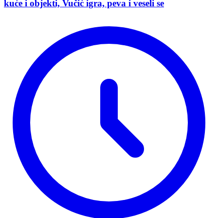
kuće i objekti, Vučić igra, peva i veseli se