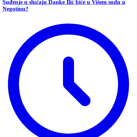
Suđenje u slučaju Danke Ilić biće u Višem sudu u
Negotinu?