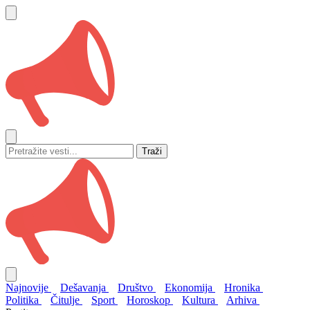
Traži
Najnovije
Dešavanja
Društvo
Ekonomija
Hronika
Politika
Čitulje
Sport
Horoskop
Kultura
Arhiva