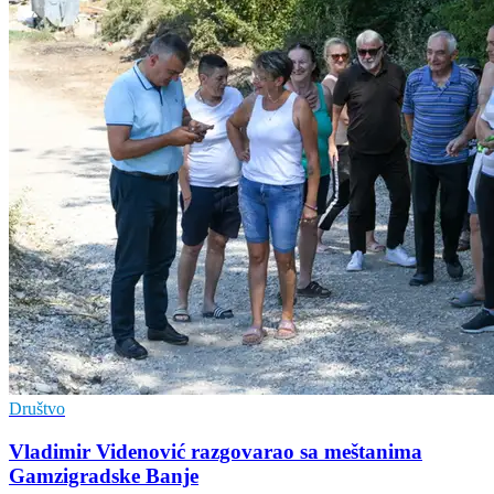
Društvo
Vladimir Vidеnović razgovarao sa mеštanima
Gamzigradskе Banjе