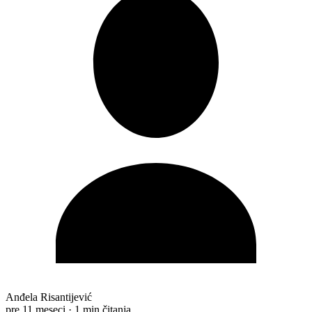
Anđela Risantijević
pre 11 meseci
·
1 min čitanja