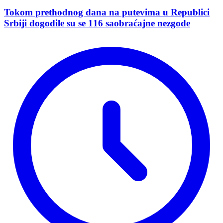
Tokom prethodnog dana na putevima u Republici
Srbiji dogodile su se 116 saobraćajne nezgode