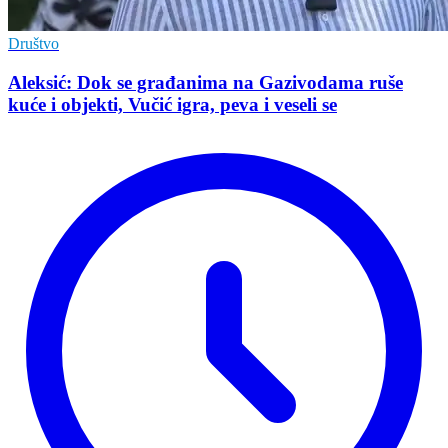
Društvo
Aleksić: Dok se građanima na Gazivodama ruše
kuće i objekti, Vučić igra, peva i veseli se