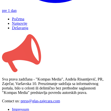
pre 1 dan
Početna
Najnovije
Dešavanja
Sva prava zadržana - "Kompas Media", Anđela Risantijević, PR,
Zaječar, Varšavska 10. Preuzimanje sadržaja sa informativnog
portala, bilo u celosti ili delimično bez prethodne saglasnosti
"Kompas Media" predstavlja povredu autorskih prava.
Contact us:
press@glas-zajecara.com
Impressum