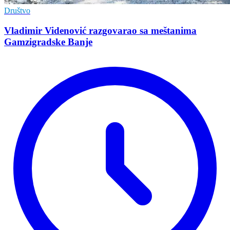
Društvo
Vladimir Vidеnović razgovarao sa mеštanima
Gamzigradskе Banjе