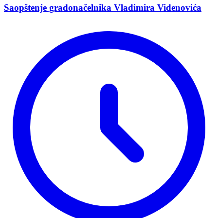
Saopštenje gradonačelnika Vladimira Videnovića