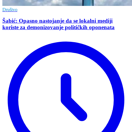
Društvo
Šabić: Opasno nastojanje da se lokalni mediji
koriste za demonizovanje političkih oponenata