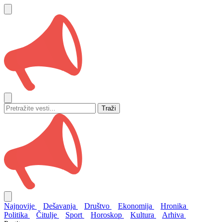
Traži
Najnovije
Dešavanja
Društvo
Ekonomija
Hronika
Politika
Čitulje
Sport
Horoskop
Kultura
Arhiva