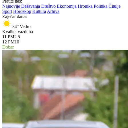
Pratite nas:
Najnovije
Dešavanja
Društvo
Ekonomija
Hronika
Politika
Čitulje
Sport
Horoskop
Kultura
Arhiva
Zaječar danas
34°
Vedro
Kvalitet vazduha
11
PM2.5
12
PM10
Dobar