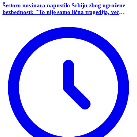
Šestoro novinara napustilo Srbiju zbog ugrožene
bezbednosti: "To nije samo lična tragedija, već
pokazatelj stanja demokratije"