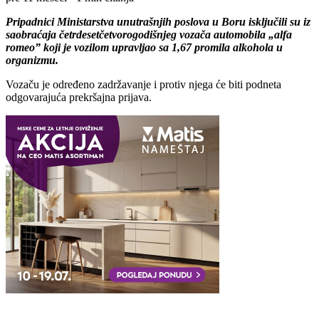
Pripadnici Ministarstva unutrašnjih poslova u Boru isklјučili su iz
saobraćaja četrdesetčetvorogodišnjeg vozača automobila „alfa
romeo” koji je vozilom upravlјao sa 1,67 promila alkohola u
organizmu.
Vozaču je određeno zadržavanje i protiv njega će biti podneta
odgovarajuća prekršajna prijava.