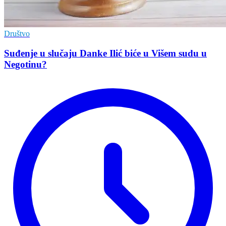
Društvo
Suđenje u slučaju Danke Ilić biće u Višem sudu u
Negotinu?