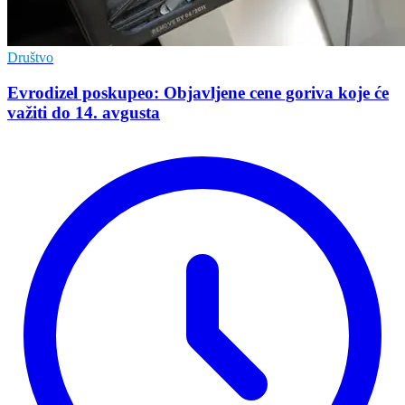
Društvo
Evrodizel poskupeo: Objavljene cene goriva koje će
važiti do 14. avgusta