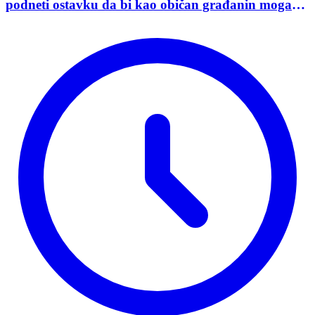
podneti ostavku da bi kao običan građanin mogao
da učestvuje u kampanji