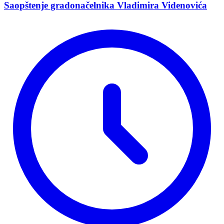
Saopštenje gradonačelnika Vladimira Videnovića