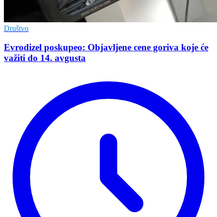
Društvo
Evrodizel poskupeo: Objavljene cene goriva koje će
važiti do 14. avgusta