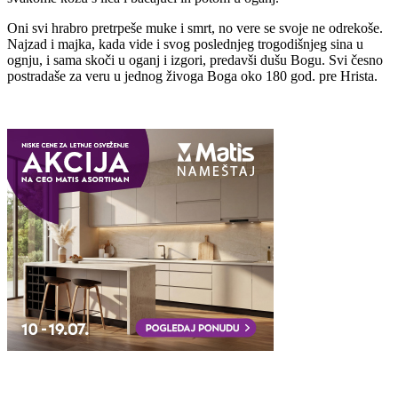
Oni svi hrabro pretrpeše muke i smrt, no vere se svoje ne odrekoše.
Najzad i majka, kada vide i svog poslednjeg trogodišnjeg sina u
ognju, i sama skoči u oganj i izgori, predavši dušu Bogu. Svi česno
postradaše za veru u jednog živoga Boga oko 180 god. pre Hrista.