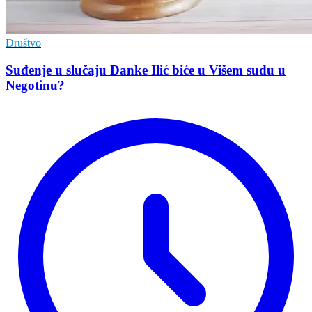
Društvo
Suđenje u slučaju Danke Ilić biće u Višem sudu u
Negotinu?