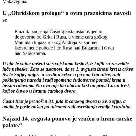
Makavejima.
U „Ohridskom prologu“ o ovim praznicima navodi
se
Praznik iznošenja Časnog krsta ustanovljen bi
dogovorno od Grka i Rusa, u vreme cara grčkog
Manuila i knjaza ruskog Andreja za spomen
istovremene pobede i to: Rusa nad Bugarima i Grka
nad Saracenima.
U obe te vojne nošeni su s vojskama krstovi, iz kojih su zasvetlile
luče nebeske. Zato se ustanovi, da se 1. avgusta iznosi krst iz crkve
Svete Sofije, najpre u sredinu crkve a po tom i na ulice, radi
poklonjenja naroda i radi spomena čudotvorne pomoći krsta u
bivšim ratovima. No ovo nije bio običan krst no pravi Časni Krst,
koji se čuvao u hramu carskog dvora.
Časni Krst je prenošen 31. jula iz carskog dvora u Sv. Sofiju, a
odatle je posle nošen po ulicama radi osveštanja zemlje i vazduha.
Najzad 14. avgusta ponovo je vraćen u hram carske
palate.“