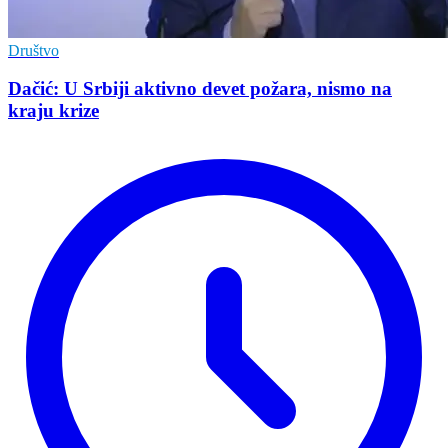
Društvo
Dačić: U Srbiji aktivno devet požara, nismo na
kraju krize