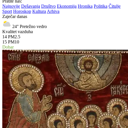
Pratite nas:
Najnovije
Dešavanja
Društvo
Ekonomija
Hronika
Politika
Čitulje
Sport
Horoskop
Kultura
Arhiva
Zaječar danas
24°
Pretežno vedro
Kvalitet vazduha
14
PM2.5
15
PM10
Dobar