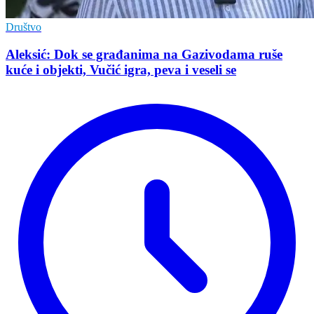
Društvo
Aleksić: Dok se građanima na Gazivodama ruše
kuće i objekti, Vučić igra, peva i veseli se