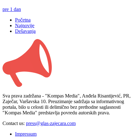
pre 1 dan
Početna
Najnovije
Dešavanja
Sva prava zadržana - "Kompas Media", Anđela Risantijević, PR,
Zaječar, Varšavska 10. Preuzimanje sadržaja sa informativnog
portala, bilo u celosti ili delimično bez prethodne saglasnosti
"Kompas Media" predstavlja povredu autorskih prava.
Contact us:
press@glas-zajecara.com
Impressum