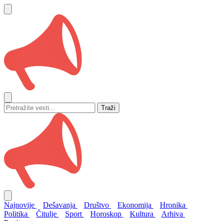
Traži
Najnovije
Dešavanja
Društvo
Ekonomija
Hronika
Politika
Čitulje
Sport
Horoskop
Kultura
Arhiva