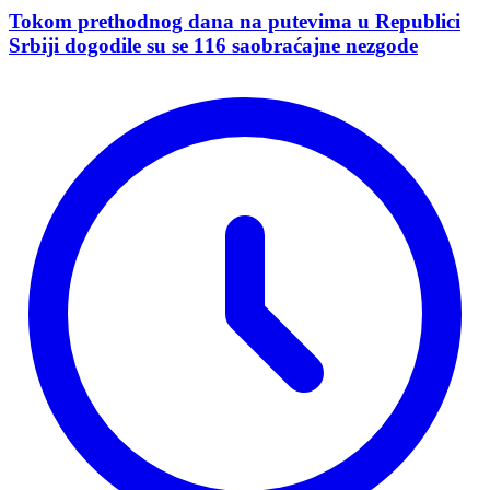
Tokom prethodnog dana na putevima u Republici
Srbiji dogodile su se 116 saobraćajne nezgode