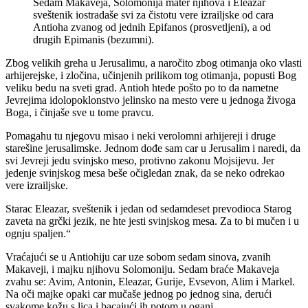
Sedam Makaveja, Solomonija mater njihova i Eleazar
sveštenik iostradaše svi za čistotu vere izrailjske od cara
Antioha zvanog od jednih Epifanos (prosvetljeni), a od
drugih Epimanis (bezumni).
Zbog velikih greha u Jerusalimu, a naročito zbog otimanja oko vlasti
arhijerejske, i zločina, učinjenih prilikom tog otimanja, popusti Bog
veliku bedu na sveti grad. Antioh htede pošto po to da nametne
Jevrejima idolopoklonstvo jelinsko na mesto vere u jednoga živoga
Boga, i činjaše sve u tome pravcu.
Pomagahu tu njegovu misao i neki verolomni arhijereji i druge
starešine jerusalimske. Jednom dođe sam car u Jerusalim i naredi, da
svi Jevreji jedu svinjsko meso, protivno zakonu Mojsijevu. Jer
jedenje svinjskog mesa beše očigledan znak, da se neko odrekao
vere izrailjske.
Starac Eleazar, sveštenik i jedan od sedamdeset prevodioca Starog
zaveta na grčki jezik, ne hte jesti svinjskog mesa. Za to bi mučen i u
ognju spaljen.“
Vraćajući se u Antiohiju car uze sobom sedam sinova, zvanih
Makaveji, i majku njihovu Solomoniju. Sedam braće Makaveja
zvahu se: Avim, Antonin, Eleazar, Gurije, Evsevon, Alim i Markel.
Na oči majke opaki car mučaše jednog po jednog sina, derući
svakome kožu s lica i bacajući ih potom u oganj.