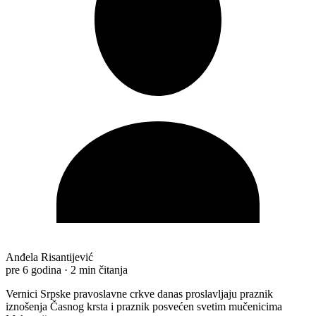
Anđela Risantijević
pre 6 godina
·
2 min čitanja
Vernici Srpske pravoslavne crkve danas proslavljaju praznik
iznošenja Časnog krsta i praznik posvećen svetim mučenicima