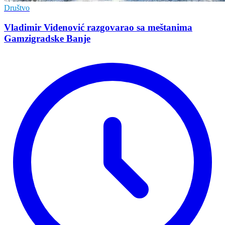
Društvo
Vladimir Vidеnović razgovarao sa mеštanima
Gamzigradskе Banjе