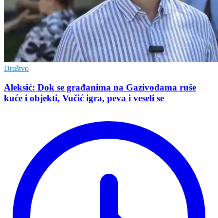
Društvo
Aleksić: Dok se građanima na Gazivodama ruše
kuće i objekti, Vučić igra, peva i veseli se