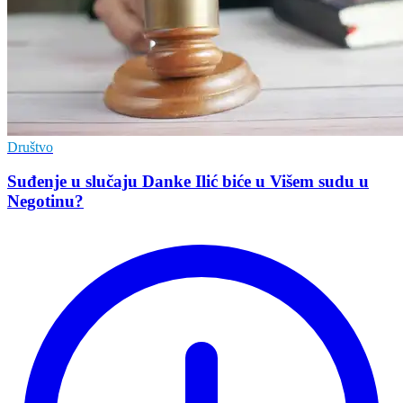
Društvo
Suđenje u slučaju Danke Ilić biće u Višem sudu u
Negotinu?