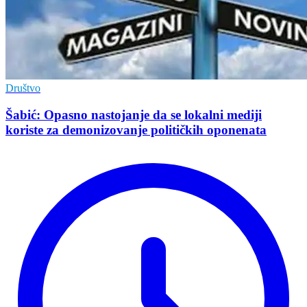
Društvo
Šabić: Opasno nastojanje da se lokalni mediji
koriste za demonizovanje političkih oponenata