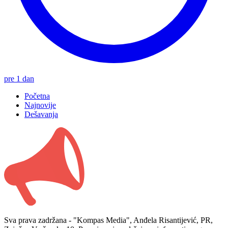
pre 1 dan
Početna
Najnovije
Dešavanja
Sva prava zadržana - "Kompas Media", Anđela Risantijević, PR,