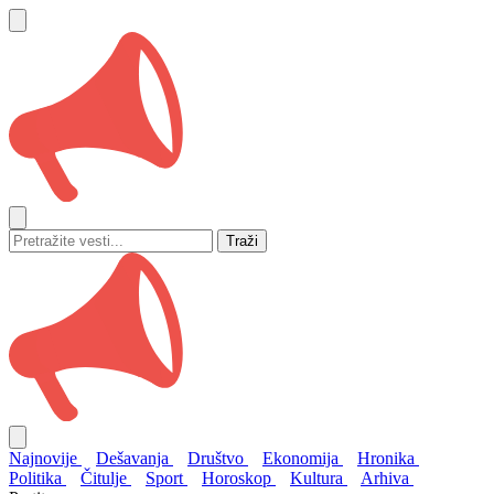
Traži
Najnovije
Dešavanja
Društvo
Ekonomija
Hronika
Politika
Čitulje
Sport
Horoskop
Kultura
Arhiva