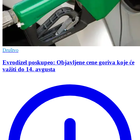
Društvo
Evrodizel poskupeo: Objavljene cene goriva koje će
važiti do 14. avgusta