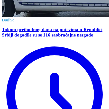
Društvo
Tokom prethodnog dana na putevima u Republici
Srbiji dogodile su se 116 saobraćajne nezgode