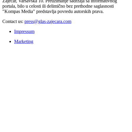
Zaječar, Varšavska 10. Preuzimanje sadržaja sa informativnog
portala, bilo u celosti ili delimično bez prethodne saglasnosti
"Kompas Media" predstavlja povredu autorskih prava.
Contact us:
press@glas-zajecara.com
Impressum
Marketing