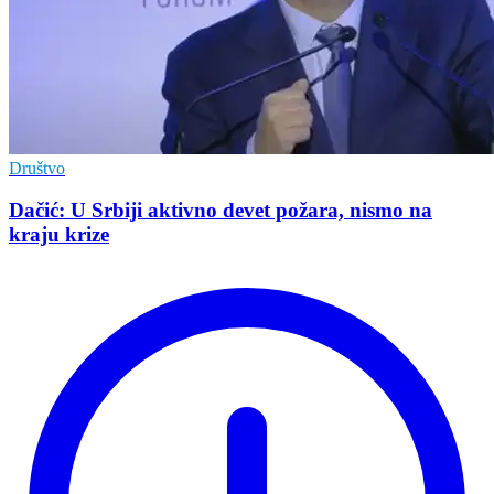
Društvo
Dačić: U Srbiji aktivno devet požara, nismo na
kraju krize