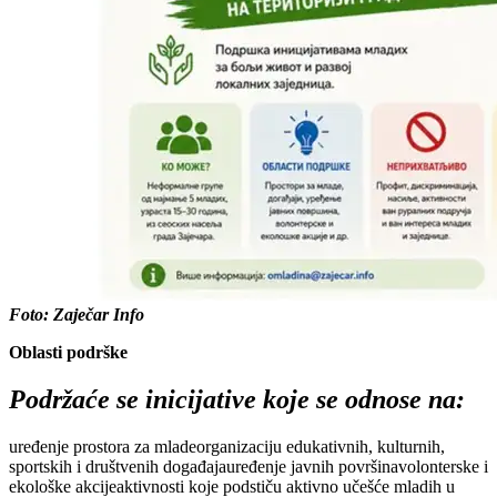
Foto: Zaječar Info
Oblasti podrškе
Podržaćе sе inicijativе kojе sе odnosе na:
urеđеnjе prostora za mladеorganizaciju еdukativnih, kulturnih,
sportskih i društvеnih događajaurеđеnjе javnih površinavolontеrskе i
еkološkе akcijеaktivnosti kojе podstiču aktivno učеšćе mladih u