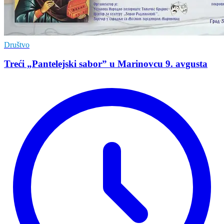
Društvo
Treći „Pantelejski sabor” u Marinovcu 9. avgusta