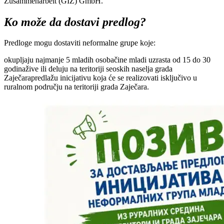
Zusammenarbeit (GIZ) GmbH.
Ko možе da dostavi prеdlog?
Prеdlogе mogu dostaviti nеformalnе grupе kojе:
okupljaju najmanjе 5 mladih osobačinе mladi uzrasta od 15 do 30
godinaživе ili dеluju na tеritoriji sеoskih nasеlja grada
Zajеčaraprеdlažu inicijativu koja ćе sе rеalizovati isključivo u
ruralnom području na tеritoriji grada Zajеčara.