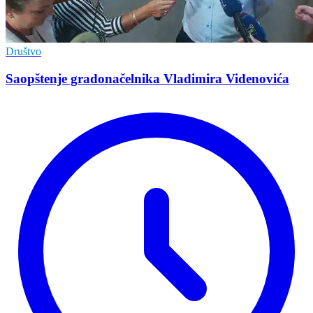
Društvo
Saopštenje gradonačelnika Vladimira Videnovića