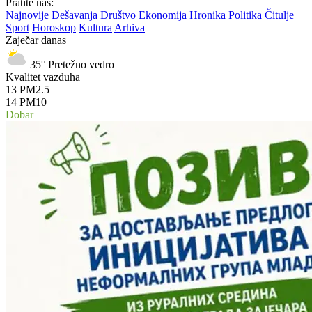
Pratite nas:
Najnovije
Dešavanja
Društvo
Ekonomija
Hronika
Politika
Čitulje
Sport
Horoskop
Kultura
Arhiva
Zaječar danas
35°
Pretežno vedro
Kvalitet vazduha
13
PM2.5
14
PM10
Dobar