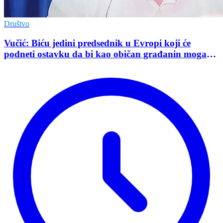
Društvo
Vučić: Biću jedini predsednik u Evropi koji će
podneti ostavku da bi kao običan građanin mogao
da učestvuje u kampanji