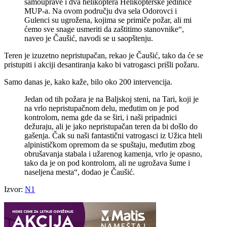
samouprave i dva helikoptera Helikopterske jedinice
MUP-a. Na ovom području dva sela Odorovci i
Gulenci su ugrožena, kojima se primiče požar, ali mi
ćemo sve snage usmeriti da zaštitimo stanovnike“,
naveo je Čaušić, navodi se u saopštenju.
Teren je izuzetno nepristupačan, rekao je Čaušić, tako da će se
pristupiti i akciji desantiranja kako bi vatrogasci prišli požaru.
Samo danas je, kako kaže, bilo oko 200 intervencija.
Jedan od tih požara je na Baljskoj steni, na Tari, koji je
na vrlo nepristupačnom delu, međutim on je pod
kontrolom, nema gde da se širi, i naši pripadnici
dežuraju, ali je jako nepristupačan teren da bi došlo do
gašenja. Čak su naši fantastični vatrogasci iz Užica hteli
alpinističkom opremom da se spuštaju, međutim zbog
obrušavanja stabala i užarenog kamenja, vrlo je opasno,
tako da je on pod kontrolom, ali ne ugrožava šume i
naseljena mesta“, dodao je Čaušić.
Izvor:
N1