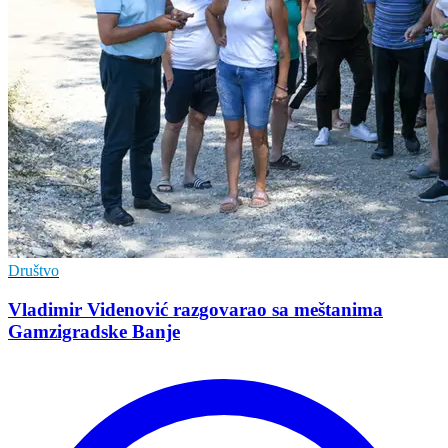
Društvo
Vladimir Vidеnović razgovarao sa mеštanima
Gamzigradskе Banjе