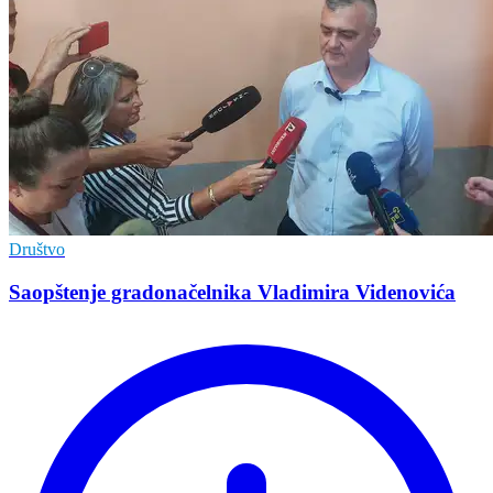
Društvo
Saopštenje gradonačelnika Vladimira Videnovića