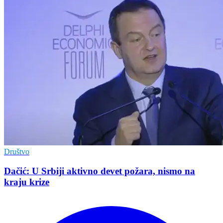
Društvo
Dačić: U Srbiji aktivno devet požara, nismo na
kraju krize