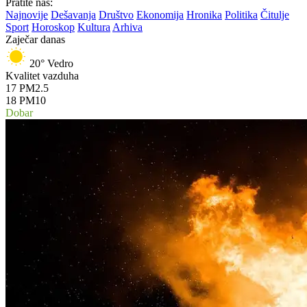
Pratite nas:
Najnovije
Dešavanja
Društvo
Ekonomija
Hronika
Politika
Čitulje
Sport
Horoskop
Kultura
Arhiva
Zaječar danas
20°
Vedro
Kvalitet vazduha
17
PM2.5
18
PM10
Dobar