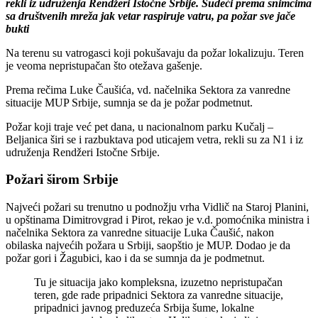
rekli iz udruženja Rendžeri Istočne Srbije. Sudeći prema snimcima
sa društvenih mreža jak vetar raspiruje vatru, pa požar sve jače
bukti
Na terenu su vatrogasci koji pokušavaju da požar lokalizuju. Teren
je veoma nepristupačan što otežava gašenje.
Prema rečima Luke Čaušića, vd. načelnika Sektora za vanredne
situacije MUP Srbije, sumnja se da je požar podmetnut.
Požar koji traje već pet dana, u nacionalnom parku Kučalj –
Beljanica širi se i razbuktava pod uticajem vetra, rekli su za N1 i iz
udruženja Rendžeri Istočne Srbije.
Požari širom Srbije
Najveći požari su trenutno u podnožju vrha Vidlič na Staroj Planini,
u opštinama Dimitrovgrad i Pirot, rekao je v.d. pomoćnika ministra i
načelnika Sektora za vanredne situacije Luka Čaušić, nakon
obilaska najvećih požara u Srbiji, saopštio je MUP. Dodao je da
požar gori i Žagubici, kao i da se sumnja da je podmetnut.
Tu je situacija jako kompleksna, izuzetno nepristupačan
teren, gde rade pripadnici Sektora za vanredne situacije,
pripadnici javnog preduzeća Srbija šume, lokalne