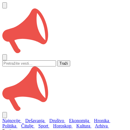
Traži
Najnovije
Dešavanja
Društvo
Ekonomija
Hronika
Politika
Čitulje
Sport
Horoskop
Kultura
Arhiva