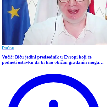
Društvo
Vučić: Biću jedini predsednik u Evropi koji će
podneti ostavku da bi kao običan građanin mogao
da učestvuje u kampanji