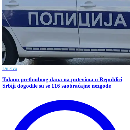
Društvo
Tokom prethodnog dana na putevima u Republici
Srbiji dogodile su se 116 saobraćajne nezgode