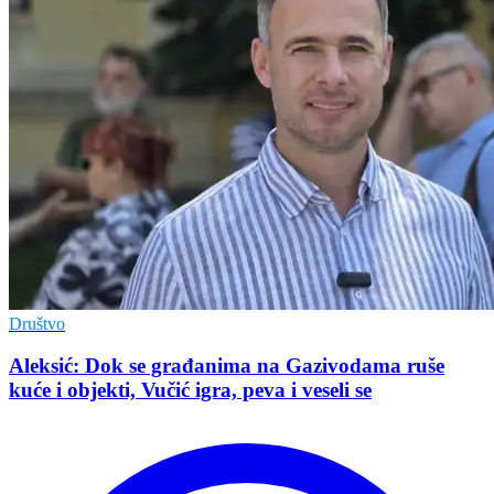
Društvo
Aleksić: Dok se građanima na Gazivodama ruše
kuće i objekti, Vučić igra, peva i veseli se