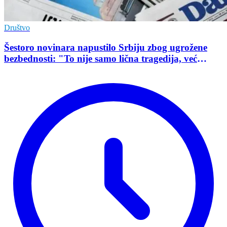
Društvo
Šestoro novinara napustilo Srbiju zbog ugrožene
bezbednosti: "To nije samo lična tragedija, već
pokazatelj stanja demokratije"