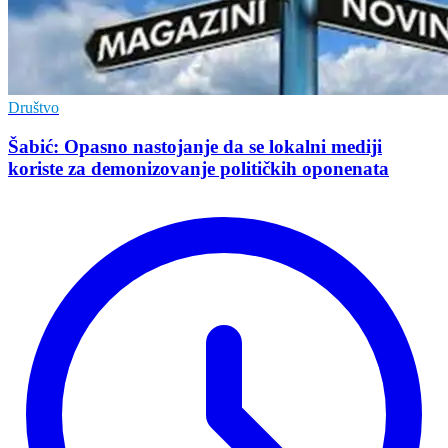
Društvo
Šabić: Opasno nastojanje da se lokalni mediji
koriste za demonizovanje političkih oponenata