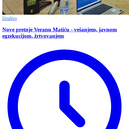
Društvo
Nove pretnje Veranu Matiću - vešanjem, javnom
egzekucijom, žrtvovanjem