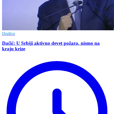
Društvo
Dačić: U Srbiji aktivno devet požara, nismo na
kraju krize