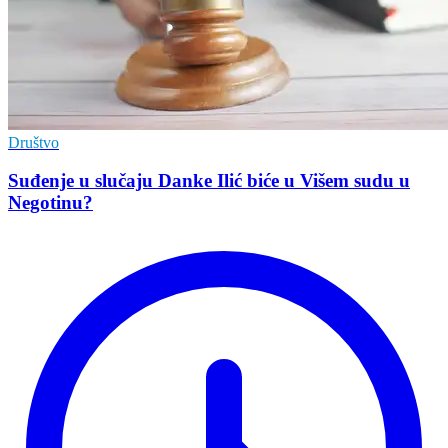
Društvo
Suđenje u slučaju Danke Ilić biće u Višem sudu u
Negotinu?