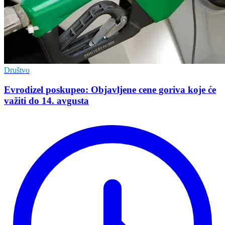
Društvo
Evrodizel poskupeo: Objavljene cene goriva koje će
važiti do 14. avgusta