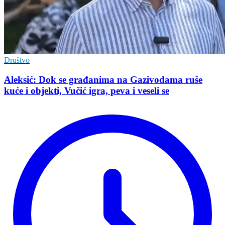
Društvo
Aleksić: Dok se građanima na Gazivodama ruše
kuće i objekti, Vučić igra, peva i veseli se