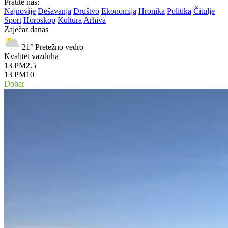
Pratite nas:
Najnovije
Dešavanja
Društvo
Ekonomija
Hronika
Politika
Čitulje
Sport
Horoskop
Kultura
Arhiva
Zaječar danas
21°
Pretežno vedro
Kvalitet vazduha
13
PM2.5
13
PM10
Dobar