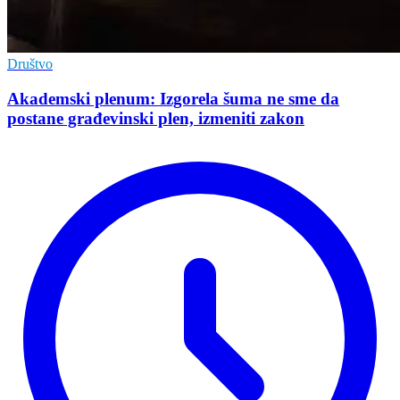
Društvo
Akademski plenum: Izgorela šuma ne sme da
postane građevinski plen, izmeniti zakon