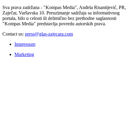
Sva prava zadržana - "Kompas Media", Anđela Risantijević, PR,
Zaječar, Varšavska 10. Preuzimanje sadržaja sa informativnog
portala, bilo u celosti ili delimično bez prethodne saglasnosti
"Kompas Media" predstavlja povredu autorskih prava.
Contact us:
press@glas-zajecara.com
Impressum
Marketing