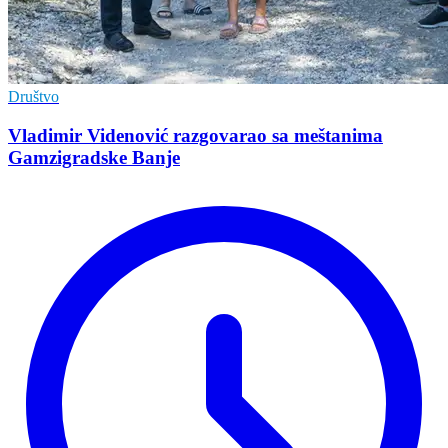
Društvo
Vladimir Vidеnović razgovarao sa mеštanima
Gamzigradskе Banjе