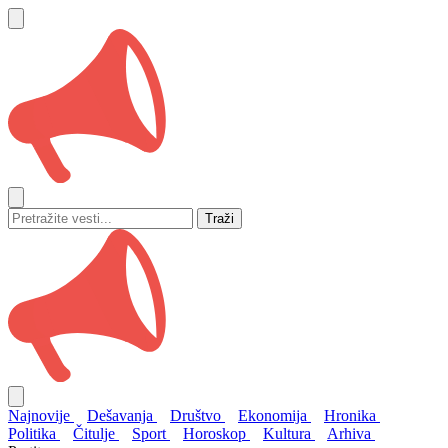
Traži
Najnovije
Dešavanja
Društvo
Ekonomija
Hronika
Politika
Čitulje
Sport
Horoskop
Kultura
Arhiva