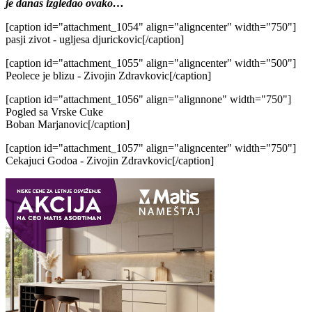
je danas izgledao ovako…
[caption id="attachment_1054" align="aligncenter" width="750"]
pasji zivot - ugljesa djurickovic[/caption]
[caption id="attachment_1055" align="aligncenter" width="500"]
Peolece je blizu - Zivojin Zdravkovic[/caption]
[caption id="attachment_1056" align="alignnone" width="750"]
Pogled sa Vrske Cuke
Boban Marjanovic[/caption]
[caption id="attachment_1057" align="aligncenter" width="750"]
Cekajuci Godoa - Zivojin Zdravkovic[/caption]