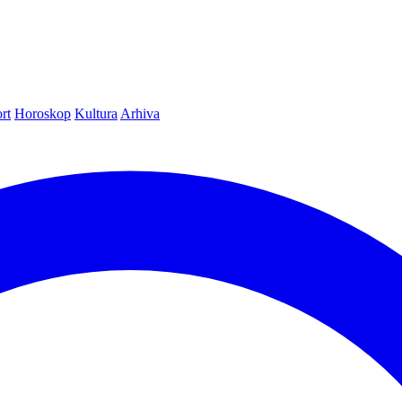
rt
Horoskop
Kultura
Arhiva